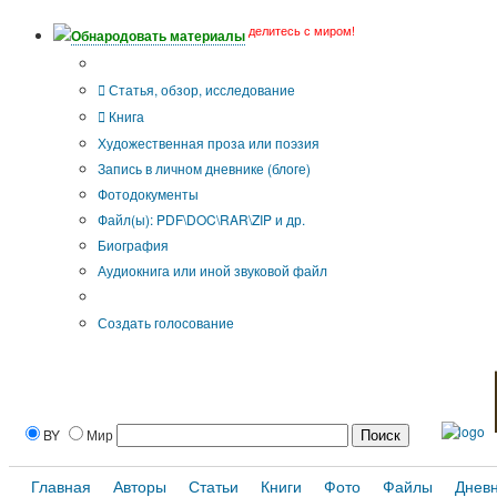
делитесь с миром!
Обнародовать материалы
Тип публикации
Статья, обзор, исследование
Книга
Художественная проза или поэзия
Запись в личном дневнике (блоге)
Фотодокументы
Файл(ы): PDF\DOC\RAR\ZIP и др.
Биография
Аудиокнига или иной звуковой файл
Дополнительные опции:
Создать голосование
BY
Мир
Главная
Авторы
Статьи
Книги
Фото
Файлы
Днев