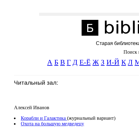
Старая библиотек
Поиск 
А
Б
В
Г
Д
Е-Ё
Ж
З
И-Й
К
Л
Читальный зал:
Алексей Иванов
Корабли и Галактика
(журнальный вариант)
Охота на большую медведецу