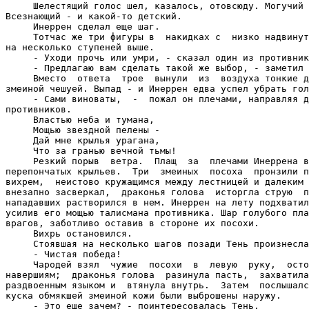
 посоха  пронзили пустоту  -  чародей  стал
вихрем,  неистово кружащимся между лестницей и далеким сводом. Посох в его руке
внезапно засверкал,  драконья голова  исторгла струю  пламени  -  и  первый  из
нападавших растворился в нем. Инеррен на лету подхватил его посох и нанес удар,
усилив его мощью талисмана противника. Шар голубого пламени поглотил оставшихся
врагов, заботливо оставив в стороне их посохи.
     Вихрь остановился.
     Стоявшая на несколько шагов позади Тень произнесла:
     - Чистая победа!
     Чародей взял  чужие  посохи  в  левую  руку,  осторожно поднес свой  к  их
навершиям;  драконья голова  разинула пасть,  захватила все  три  посоха гибким
раздвоенным языком и  втянула внутрь.  Затем  послышался чавкающий звук  -  три
куска обмякшей змеиной кожи были выброшены наружу.
     - Это еще зачем? - поинтересовалась Тень.
     - Не  знаю.  Но  дополнительная энергия  никогда не  повредит,  -  пояснил
Инеррен.
     Его  посох позеленел и  стал чуть-чуть толще.  Однако желтые глаза дракона
сверкали  даже  ярче,   чем  до  схватки,   -   и  это  лучше  всяких  проверок
гарантировало, что все в порядке.
     Чародей внутренне собрался и занес ногу на последнюю ступеньку, оставшуюся
до площадки.
     В  воздухе витал аромат,  какого он еще никогда не ощущал -  даже в темном
мире. Инеррен почувствовал, как его куда-то переносит...
     - Новый претендент! - объявил герольд.
     Он стоял в  середине амфитеатра.  Арену устилал белый песок.  Трибуны были
заполнены пришельцами из многих миров, и лишь небольшая часть их принадлежала к
человеческим расам.
     - Назови свое Имя!  - потребовал высокий человек, сидящий в кресле, слегка
напоминавшем трон.  На поясе его висела длинная шпага, но она служила скорее не
оружием, а символом власти.
     - Инеррен,  -  ответил  чародей.  Когда  ставки  так  высоки,  нет  смысла
соблюдать все правила.  Да,  Имя связано с Силой, но, даже зная Имя противника,
обратить это знание себе на  пользу гораздо сложнее,  чем представляли себе те,
кто составлял Правила Магов.
     - Ты готов сразиться за Власть?
     - Я пришел сюда не за Властью,  а за Силой и Знаниями,  -  сказал Инеррен.
Конечно,  если будет предложена и Власть,  отказываться он не станет,  -  но об
этом лучше пока умолчать.
     - Хорошо,  -  заметил судья (кто бы  еще  мог  задавать подобные вопросы в
такой момент?) и подал знак.
     Через ограждение арены перешагнул...
     Нет, перелетел... переплыл... просочился...
     Он менял цвета,  позы и  формы с неимоверной быстротой.  А может,  она или
оно? Инеррен вовсе не был уверен насчет этого.
     - Кто это? - задал он вопрос.
     - Твой противник, - ответил герольд. - Его зовут Схиавхей.
     - Схиа... ладно. Но кто он?
     - Это тебе знать не обязательно.  Предупреждаю:  большая часть заклинаний,
направленных на него, поразит тебя самого.
     Веселенькое дело!  Ну ладно,  подумал чародей, есть разные способы содрать
шкуру с волка...
     Он быстро подобрал в уме рифмы и пробормотал:
     Круг света - вечность и покой,
     И Время тянет за собой
     До Грани теневых миров
     Того, кто Власть вкусить готов
     Посох Инеррена быстро очертил кольцо вокруг противника.  И  сияющая пелена
звездных  лучей,  заключив  в  непроницаемую клетку  Схиавхея,  сомкнулась -  и
исчезла, не оставив и следа. Только круг, где он ранее стоял, был покрыт тонкой
серой пылью вместо прежнего белого песка.
     - Победа Инеррена! - торжественно провозгласил герольд.
     Чародей слегка поклонился и  направился к скамье,  где сражавшиеся на этом
странном турнире отдыхали после поединка.
     - Неплохо сработано,  - произнесла сидящая с краю девушка в синем плаще. -
Хотя я бы поступила иначе.
     - У каждого мага свой стиль,  - ответил Инеррен. - Разве существует только
одна дорога к цели?
     - Я не говорю,  что ты был не прав,  - усмехнулась та. - Из какого мира ты
прибыл?
     - Серые Страны. - Чародей нисколько не грешил против истины.
     - Да нет, - отмахнулась девушка, - я о твоем РОДНОМ мире.
     - Четрания, - уступил он.
     Она странно посмотрела на него.
     - Я никогда не слышала об Инеррене,  -  медленно проговорила девушка.  - А
мне пришлось повстречаться со многими колдунами, причем высокого ранга. Значит,
Инеррен? Повелитель Теней...
     - Ты что, тоже из Четрании?
     - Айра из Иссинора, - представилась она.
     - Молния Живого Зеркала-Защитника? - дословно перевел он ее и