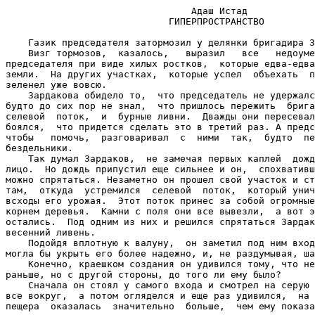
                                 Адаш Истад
                             ГИПЕРПРОСТРАНСТВО

    Газик председателя затормозил у делянки бригадира Зардакова.
    Визг тормозов,  казалось,   выразил   все   недоумение   и   возмущение
председателя при виде хилых ростков,  которые едва-едва проклюнулись из-под
земли.  На других участках,  которые успел  объехать  председатель,  хлопок
зеленел уже вовсю.
    Зардакова обидело то,  что председатель не удержался от замечания,  как
будто до сих пор не знал,  что пришлось пережить  бригаде  этой  весной.  И
селевой  поток,  и  бурные ливни.  Дважды они пересевали хлопок,  и он даже
боялся,  что придется сделать это в третий раз. А председатель вместо того,
чтобы   помочь,  разговаривал  с  ними  так,  будто  перед  ними  лентяи  и
бездельники.
    Так думал Зардаков,  не замечая первых каплей  дождя,  упавших  ему  на
лицо.  Но дождь припустил еще сильнее и он,  спохватившись,  оглянулся, где
можно спрятаться. Незаметно он прошел свой участок и стоял у подножия горы,
там,  откуда  устремился  селевой  поток,  который уничтожил первые дружные
всходы его урожая.  Этот поток принес за собой огромные валуны,  вывернул с
корнем деревья.  Камни с поля они все вывезли,  а вот эти,  у подножия горы
остались.  Под одним из них и решился спрятаться Зардаков,  чтобы переждать
весенний ливень.
    Подойдя вплотную к валуну,  он заметил под ним вход в пещерку,  которая
могла бы укрыть его более надежно, и, не раздумывая, шагнул вперед.
    Конечно, краешком создания он удивился тому, что не замечал этой пещеры
раньше, но с другой стороны, до того ли ему было?
    Сначала он стоял у самого входа и смотрел на серую пелену,  закрывавшую
все вокруг,  а потом огляделся и еще раз удивился,  на этот раз  тому,  что
пещера  оказалась  значительно  больше,  чем ему показалось вначале.  Он-то
сначала решил,  что это выемка от вывернутого с корнем дерева. Но перед ним
была самая настоящая пещера. Правда, свод ее не очень высоко поднимался над
его головой, но зато задней стены он не видел - она терялась где-то в самой
глубине.
    Зардаков вынул  карманный  фонарь,  с  которым на рассвете обходил свое
поле и который высвечивал ему вечером дорогу домой,  - и провел лучом перед
собой.  Свет  неясным  пятном  расплывался  где-то далеко впереди.  Никаких
боков,  ходов,  никаких  ответвлений.  Пещера  скорее  напоминала  какой-то
туннель.  Но  вот  куда он ведет?  Где его выход,  если он есть?  Зардаков,
заинтересованный всем увиденным, двинулся вперед.
    Вскоре воздух стал плотным,  как шелк,  и каждый вздох давался  со  все
большим  трудом.  На  ноги  словно  двухпудовые гири привязали.  В какое-то
мгновение Зардаков подумал о том,  что надо повернуть назад, но любопытство
пересилило, и он продолжать шагать вперед.
    Как-то незаметно,  очень  постепенно  мгла  начала  высветляться,  и он
увидел тусклое светло пятно.  Это могло означать только одно:  он дошел  до
выхода  из  туннеля.  Зардаков выключил фонарик и порадовался тому,  что не
испугался и не повернул назад.
    Опять стало легче дышать,  воздух был уже не таким плотным, но все тело
ныло  и  болело,  когда  он выбрался наружу,  словно ему пришлось перенести
какую-то неслыханную тяжесть.
    Место, куда он  вышел,  чем-то  напоминало  то,  где  располагался  его
участок.  С одной стороны - гора,  а дальше - степь. И в то же время чем-то
неуловимо она отличалась от того места,  которое он покинул. Какой-то своей
особенной чистотой что ли или покоем...
    Чувствуя, что  ноги  его  подкашиваются  от усталости,  Зардаков сел на
белый плоский камень,  стоявший неподалеку от выхода. Сердце его колотилось
и  даже  как  будто покалывало,  одежда вымокла и прилипала к телу.  Руки и
ноги,  как ватные от слабости. К тому же, он стер пятку кирзовыми сапогами.
И Зардаков разулся, чтобы дать ногам отдых.
    Встав босыми  ногами  на землю,  он пошевелил пальцами,  и вдруг замер.
Какая-то теплая,  сильная волна поднималась от земли по его ногам. Все выше
и   выше.  И  эта  неизвестная  сила  заставляла  забыть  об  усталости,  о
головокружении - все это отступило.  А теплая волна поднималась все выше  и
выше, заполняя каждую клеточку его тела.
    От прилива  неизвестной  ему  энергии  Зардаков  уже  не мог усидеть на
месте.  Он встал,  чувствуя,  какая чудесная сила разлилась по всему  телу:
кажется,  возьмись он за ствол, сможет выдернуть любое дерево с корнем, как
сказочный богатырь. От избытка чувств он засмеялся.
    Такой же прилив,  как волна,  прояснил и его мысли. То легкое смущение,
которое  он испытал при виде поднимавшегося над горизонтом солнца,  хотя он
вошел в пещеру после обеденного перерыва,  а значит,  солнце никак не могло
появиться  опять в этой стороне,  - отступило.  И в памяти сам собой всплыл
разговор с племянником - преподавателем физики,  который только в этом году
окончил физфак.
    - Писатели-фантасты,     -     говорил     племянник,    -    описывают
гиперпространство.  Они считают,  что оно существует на самом деле.  И быть
может,  в  том самом месте,  где сидим мы с вами,  сидят еще два человека и
беседуют о чем-то своем. Мы не слышим их разговора, а они не слышат нашего,
потому  что  мы находимся как бы в одном и том же месте в совершенно разных
плоскостях.
    - Как это?  - удивился Зардаков.  - Разве можно на один  стул  посадить
двух человек, чтобы они не мешали друг другу?
    - Да  не только на один стул.  И на вашем участке тоже может находиться
другой участок, еще даже больший, чем ваш. Сколько у вас гектаров?
    - Восемьдесят шесть, - ответил Зардаков.
    - Ну а на том участке  может  быть  186  или  даже  больше,  -  ответил
племянник, улыбаясь.
    С Зардаковым   можно  было  обсуждать  самые  фантастические  темы,  но
утверждать,  что у него есть неучтенная земля - это было ошибкой со стороны
племянника.
    - Знаешь,  что?  -  сердито  сказал Зардаков.  - Ко мне,  между прочим,
совсем  недавно  комиссия  приезжала  и  весь  мой  участок  до  последнего
сантиметра  перемерила.  А  я  обманом  никогда  не  занимался.  Мои волосы
побелели от работы, столько труда я вложил в наши поля, но ни кусочка земли
я не скрыл.  Зачем ты напраслину на своего родственника возводишь.  Услышат
люди, что скажут? Если племянник считает, что у его дяди есть земля...
    - Но я же не говорю, что эти 186 гектаров ваши.
    - А чьи же?
    - Кто его знает.  Может быть,  ничьи. А может быть, и наши, только надо
найти способ, как открыть их. Они существуют где-то там, в недоступном пока
для нас пространстве, постичь, как найти способ обнаружить их, могут только
физики.
    Зардаков, подумав над ответом, смягчился:
    - Хорошо,  пусть  так.  Но  ты все-таки объясни,  как на 86-ти гектарах
могут уместиться 186? - и хитро посмотрел на племянника, довольный тем, что
поймал его на явной ошибке.
    Но племянник стоял на своем.
    - Эти  плоскости  могут  располагаться  как  угодно по отношению друг к
другу. Ведь вас не удивляет, что пол и потолок не соприкасаются. А стены по
отношению к полу или потолку, как располагаются?
    - Ну,  это  ты  уж слишком,  - не соглашался Зардаков с племянником.  -
Чтобы поле,  как стенка у дома стояло? Пусть писатели-фантасты говорят, что
угодно,  но,  думаю,  что  эти  их  россказни  о гиперпространстве - чистое
пустословие.  Наши отцы и деды не видали ничего подобного,  думаю,  и мы не
увидим.
    - А  надо  бы!  -  отозвался племянник.  - Потому что земля нам как раз
очень нужна.

    Воспоминание об этом разговоре,  как вспышка молнии, промелькнуло в уме
Зардакова.   И   вывод   пришел  сам  собой:  "Вот  это  и  есть  то  самое
гиперпространство, о котором говорил мой племянник".
    Перед ним расстилалось бесконечное  поле  -  никому  не  принадлежащее,
никем  не учтенное и не подотчетное никому,  ни одной комиссии.  И земля на
этом поле была такая...  Зардаков еще раз помял комочек в руках - разве  ее
можно было сравнить с той, на которой работал он? Та будто выжженная, будто
умершая,  а эта полна живительной силы,  энергии,  которую  она  так  щедро
готова передать любому, кто дотронется до нее.
    И возвращаясь домой,  он все время чувствовал, как какая-то неотступная
мысль преследует его.
    Он вышел из пещеры,  оглядел свое поле,  свои  чахлые  ростки,  которые
никак не могли набрать силы,  потому что неоткуда было черпать ее, и понял,
что другого выхода у него нет.
    Если он засеет найденную таким странным образом землю,  то его бригада,
может быть,  сумеет выполнить план, в противном случае они окажутся в числе
отстающих,  чего с ним еще никогда не бывало.  Обида на председателя  опять
затуманила душу, и он решился.
    На следующий же день,  не говоря никому ни слова о чудесной находке, он
отправился на свое поле и посеял столько, сколько хватало сил. А сил у него
опять было столько, что на десятерых хватило бы.
    - Если я расскажу другим об этом поле,  то сюда прибегут ученые, начнут
замерять,  изучать,  высчитывать.  Сеять мне  здесь  хлопок  они,  конечно,
запретят. Им и в голову не придет, что от этого пострадает моя бригада. Так
почему я должен сообщать им о своей находке?  Если им надо, пусть сами ищут
свое  гиперпространство,  -  рассуждал  он,  пробираясь  по туннелю,  чтобы
посмотреть, не случилось ли чего за ночь с его полем.
    Он вышел из пещеры и остановился в  полном  изумлении.  Чудесная  сила,
которая не давала ему уставать во время работы, оказалась столь же щедрой и
к семенам.  К его приходу на новом поле поднялись ростки.  Они уже обогнали
те, что росли на его участке.
    - Если так дело пойдет,  то через несколько дней появятся коробочки!  -
воскликнул он, оглядывая поле.
    Он провел окучивание и ушел все с тем же ощущением бодрости.  Давно ему
не работалось так хорошо,  как в эти дни,  давно его руки и ноги не ощущали
радости от того, что прикасаются к земле.

    Вернувшись домой,  Зардаков до полуночи не МОР уснуть:  "Нет,  это надо
же!  - думал он,  переворачиваясь с боку на бок.  - Подумать только,  какая
удача. Как будто нарочно".
    На следующ