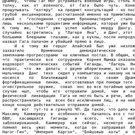
бить  морду  Дангу.  Каким-то образом они
случайно  встретились  у  "Лагеря  Яна",  и Данг, этот тщедушный мальчишка с
большими  бледными  глазами, как у куклы, после непродолжительного разговора
назвал Гага палачом и убийцей прямо в лицо.
     И  к  тому  же  герцог  Алайский  был  уже  низложен.  Власть  в стране
захватило       Временное       демократическое       правительство,       с
землянами-прогрессорами  на ключевых постах. В общем, каша заварилась такая,
что  практически  все  сотрудники  Корнея Яшмаа оказались втянутыми в бурный
водоворот  политических  событий  Гиганды.  "Лагерь  Яна"  почти  опустел, и
вопрос,  что  же  делать  с двумя аборигенами, встал особенно остро. Но если
мальчишка  Данг  тихо  сидел у компьютера и никому не мешал, то "котяра" Гаг
носился    по   близлежащей   степи   со   своим   Драмбой,   рыл   какие-то
фортификационные  линии,  изготавливал при помощи того же робота примитивное
огнестрельное  оружие,  совал  нос во все потайные щели и при каждом удобном
случае  ныл,  чтобы  его  отправили  домой,  чем  и  надоел всем безмерно. О
физической  ликвидации  Гага не могло быть и речи, ибо гуманные законы Земли
распространялись  на  всех без исключения лиц, и на ней пребывающих. И его в
конце концов действительно отправили домой...
     И  вот  тут-то и грянуло ЧП. Да такое, что дало жару всему "комкону", и
Максиму  Каммереру  в  особенности.  Началось все с того, что вся информация
БВИ,   касающаяся   Гиганды   и   всего,   что   с  ней  связано,  оказалась
заблокированной.  Каммерер  как  сейчас,  несмотря  на  прошедшие  семь лет,
помнил  весь  ужас  момента,  когда  он  запрашивал  БВИ  по  темам: "Маршал
Нагог-Гин",  "Империя  Каргон",  "Бойцовые  коты"  и  по  всему прочему, что
относилось  к  Гиганде.  И ответ был один: "Нет информации". Когда же запрос
посылался  на  профессоров,  работавших на Гиганде, БВИ хоть и не отрицал их
существования  как таковых, но насчет их местоположения молол всякую чушь. И
на  Гиганде,  конечно,  никто из них не работал, поскольку самой Гиганды как
бы   и  не  было  в  природе.  Глобальная  связь  с  ней  тоже  оказав  лась
заблокированной.  И  лишь  когда  Каммерер  набрал  файл  "Герцог Алайский",
вместо  привычного  уже "Нет информации" на визоре вдруг появилась раскрытая
тыльной стороной кисть руки, и надпись по-алайски внизу: "Уйди, смерд!"
     Вот  тогда-то  Максиму  и  показалось, что "серой завоняло" с особенной
силой.  В  самом  деле,  случай был беспрецедентный. В работе БВИ ни разу не
было  сбоев.  Максим  был  тогда близок к панике, во всех этих событиях явно
виделась  зловещая  длань странников. "Гиганда - это только начало", - думал
тогда  он. - "Потом они сотрут всю нашу память, блокируют все транспортные и
информационные   сети,  уничтожат  связь  с  периферией.  И  наступит  конец
цивилизации".
     Но  тогда  его  выручил  Горбовский.  Этот  глубокий  старик, ничуть не
утративший  остроту ума, смог правильно оценить и проанализировать ситуацию.
Горбовский  вообще  никогда  не  поддавался  панике,  касалось  ли  то  дела
"подкидышей",  "Массачусетского кошмара" и многих прочих подобных дел. Тогда
он  предложил Каммереру "прогуляться" в почти опустевший "Лагерь Яна". Почти
опустевший  потому,  что  почти все прогрессоры, включая Корнея Яшмаа, в тот
момент  работали  на Гиганде. В Лагере находился только один человек. И этим
человеком     был     "мальчишка"    Данг...    который    оказался    после
непродолжительного,  но  весьма  крутого  допроса,  майором военной разведки
герцога  Алайского,  и возраст его был двадцать три года, просто выглядел он
гораздо моложе.
     На  Гиганде  же  тем  временем  происходили  не менее бурные и дикие по
своей   неправдоподобности   события.   Несмотря   на   все  усилия  землян,
"социальная    революция"    захлебнулась    потоком    крови,    "Временное
демократическое   правительство"  оказалось  совершенно  неспособным  решить
государственные   задачи,   остро  вставшие  перед  молодой  республикой.  В
результате  власть  в  городе  быстро  перехватил  наследник  престола,  сын
старого  герцога,  пропавшего  без  вести. И когда Корней Яшмаа был вынужден
пойти  на  переговоры  с  молодым государем, опирающимся на поддержку своего
лучшего  друга,  шефа  военной  разведки  Одноглазого  Лиса, то с превеликим
изумлением  узнал  в  молодом  "полковнике Гигоне" тупого солдафона Гага, от
которого  не чаял избавиться в "Лагере Яна". И хотя молодой герцог и был как
две  капли  воды похож на до боли знакомого "котяру", на этом все сходство и
заканчивалось.  Теперь  перед  Корнеем  сидел  умный  и  безжалостный, но не
беспричинно  жестокий аристократ. И к тому же хитрый профессионал-разведчик.
Разговор  был  совершенно  открытый  -  еще три года назад алайская разведка
поняла,  что  ей  придется  иметь  дело  с  инопланетянами. И стала готовить
превентивную  операцию, 