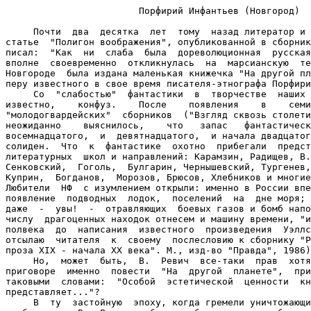
                        Порфирий Инфантьев (Новгород)

     Почти  два  десятка  лет  тому  назад литератор и кинокритик В. Ревич в
статье  "Полигон воображения", опубликованной в сборнике "Фантастика 69-70",
писал:  "Как  ни  слаба  была  дореволюционная  русская фантастика, но и она
вполне  своевременно  откликнулась  на  марсианскую  тему.  В  1901  году  в
Новгороде  была издана маленькая книжечка "На другой планете", принадлежащая
перу известного в свое время писателя-этнографа Порфирия Инфантьева".
     Со  "слабостью"  фантастики  в  творчестве  наших  предков  вышел,  как
известно,    конфуз.    После    появления    в    семидесятые   годы   двух
"молодогвардейских"  сборников  ("Взгляд сквозь столетия" и "Вечное солнце")
неожиданно    выяснилось,    что   запас   фантастических   произведений   и
восемнадцатого,  и  девятнадцатого,  и начала двадцатого столетий достаточно
солиден.  Что  к  фантастике  охотно  прибегали  представители  самых разных
литературных  школ и направлений: Карамзин, Радищев, В. Одоевский, Вельтман,
Сенковский,  Гоголь,  Булгарин, Чернышевский, Тургенев, Лесков, Достоевский,
Куприн,  Богданов,  Морозов, Брюсов, Хлебников и многие другие мастера пера.
Любители  НФ  с изумлением открыли: именно в России впервые было предсказано
появление  подводных  лодок,  поселений  на  дне моря; самолетов, парашютов,
даже  -  увы!  -  отравляющих  боевых газов и бомб наподобие термоядерных; к
числу  драгоценных находок отнесем и машину времени, "изобретенную" у нас за
полвека  до  написания  известного  произведения  Уэллса  (за  подробностями
отсылаю  читателя  к  своему  послесловию к сборнику "Русская фантастическая
проза XIX - начала XX века". М., изд-во "Правда", 1986).
     Но,  может  быть,  В.  Ревич  все-таки  прав  хотя  бы  в своем суровом
приговоре  именно  повести  "На  другой  планете",  приговоре,  начинающемся
таковыми  словами:  "Особой  эстетической  ценности  книга  П. Инфантьева не
представляет..."?
     В  ту  застойную  эпоху, когда гремели уничтожающие .залпы на полигонах
воображения  В.  Ревича, общество было вынуждено безапелляционно выслушивать
любые,  в  том  числе  и подобные, приговоры. Да и поди разыщи книжицу, коей
осталось во всем нашем Отечестве всего-то несколько экземпляров...
     С   тем   большим  удовольствием  рекомендую  читателю  этого  сборника
ознакомиться  с  трудом Инфантьева. Но прежде следует сказать еще и о том, о
чем умолчал кинокритик и литератор.
     Порфирий  Павлович  Инфантьев  (1860-1913)  действительно был известным
писателем,  автором  нескольких  десятков  книг, посвященных преимущественно
малым   народам   Сибири   ("Зауральские  рассказы",  "Сибирские  рассказы",
двухтомник  "Жизнь народов России" и т. д.). Однако не менее был он известен
и  как профессиональный революционер. Как каторжанин, сбежавший из сибирской
ссылки  (автобиографическая  повесть "Побег"). Как человек несгибаемой воли,
отсидевший  ровно  год  в  камере-одиночке  "Крестов",  той  самой  печально
знаменитой   петербургской  тюрьмы,  где,  случалось,  узники  за  несколько
месяцев  сходили с ума или кончали жизнь самоубийством (неплохо, ох, неплохо
бы вместе с "Побегом" переиздать и другую повесть-воспоминание - "Кресты").
     Но  и  оказавшись  на  свободе,  Инфантьев  оставался до конца дней под
надзором  полиции  -  да,  вся его сознательная жизнь прошла под пристальным
взором  доносчиков.  Стоит  ли удивляться, что даже фантастическое сочинение
опального  автора было изуродовано цензурой. Из повести выдрали даже целиком
две  главы,  заменив  зияющие  провалы  отточиями. Можно не сомневаться, что
выдирали   описания  политического,  общественного  устройства  марсианского
мира.  Устройства,  за  неупоминания  о  коем  В.  Ревич  опять-таки попенял
Инфантьеву:  обошел-де  стороною  автор  важный  вопрос,  в  результате чего
появилась  "одна  из  первых,  хотя  еще и очень примитивных попыток описать
неземное сообщество".
     Однако   так   ли  уже  примитивно  творение  Инфантьева?  Уверен,  что
непредубежденный  читатель  сразу  подметит провидческий дар писателя. Разве
нет  в повести прообразов телевидения, солнечных батарей, роботов в домашнем
быту,  даже,  если угодно, голографии? А электрические плуги. А электролеты.
А  погружение  живых организмов в низкотемпературную среду для замедления, а
то  и  выключения  на  определенный  срок биологических процессов (напомним,
ныне  на  Западе уже несколько тысяч пациентов дали себя заморозить в жидком
гелии,  дабы  "проснуться"  через  сто,  предположим,  лет).  А  размышления
Инфантьева  о  красоте,  о  школьном воспитании - разве не чувствуется здесь
связь  с  некоторыми  страницами  "Туманности  Андромеды" Ефремова? А дивные
картины  марсианской  природы,  прежде  всего  океана,  позволяющие  назвать
повесть,  допустим,  экологической  утопией.  А главная идея повести - обмен
разумов  -  которая через много-много лет будет использована в произведениях
Фредерика  Пола,  Роберта  Шекли,  Владимира  Тендрякова  (кстати,  в  нашем
выпуске "Румбов фантастики" она легла в основу "Сейвера" Игоря Пидоренко).
     Впрочем,  не  будем  всего  перечислять.  Ясно одно: повесть "На другой
планете"  начинает вторую жизнь, как бы побывав в насильственном анабиозе. И
судить   о  ее  эстетической  ценности  сможет  теперь  не  только  скептик,
поднаторевший  в ниспровержении ценностей нашей отечественной фантастики, но
каждый читатель.

Порфирий Инфантьев

                        На другой планете
                Повесть из жизни обитателей Марса
     Вместо предисловия
     Эта  книга  находилась  уже в печати, когда в "Новом времени" появилось
сообщение,  перепечатанное  потом очень многими другими газетами, следующего
содержания:
     "Если   верить  сообщению  г.  Вольфрида  Фонвьеля  в  газете  "Matin",
событием  дня  в  астрономическом  мире  являются  сигналы с Марса. Они были
наблюдаемы  8-го  декабря мист. Дугласом, заведующим обсерваторией Флагстафа
в  штате Оризона. Об этом сообщено центральному астрономическому бюро в Киле
директором    Гарвардского   университета,   а   бюро   со   своей   стороны
протелеграфировало   это   известие   всем   обсерваториям  мира;  парижская
обсерватория  сообщила  известие во всеобщее сведение; несколько дней спустя
оно   было   опубликовано   в   лондонской   "Nature"   и  в  "Astronomische
Nachriehten".
     Астрономы  в  последние  годы все более и более проникались убеждением,
что  Марс  населен,  и что население его, по-видимому, обладает цивилизацией
высшего  порядка.  Вся планета изрезана системой каналов, далеко оставляющих
за  собой  гигантские  гидравлические сооружения древних монголов, китайских
императоров  и  египетских царей. Поверхность Марса покрыта темными пятнами,
в   которых   наблюдатели  видят  внутренние  моря.  Одно  из  таких  морей,
расположенное  поблизости  первого  меридиана, равное по площади поверхности
Франции, названо морем Икарии.
     Наблюдая  это  море,  мистер  Дуглас  был  поражен  следующим  странным
фактом:  он  внезапно заметил серию блестящих огней, расположенных по прямой
линии,  тянувшейся на несколько сот километров. Эти гигантские огни горели в
течение  часа и десяти минут и затем исчезли столь же внезапно, как внезапно
и  появились.  Это  расположение  огней  на прямой линии как бы указывает на
волевое,  разумное  действие, а одновременность возникновения и исчезновения
их  подтверждает это предположение. За планетой зорко наблюдают астрономы, и
всякое  повторение этих сигналов не ускользает от их внимания. Они имеют два
месяца  для  наблюдения,  так  как  22-го февраля Марс вступает в положение,
препятствующее наблюдениям".
     В   дополнение  к  этому  сообщению  "Новое  время"  на  днях  добавило
следующие строки:
     "Ввиду   возникших   в   печати   и   обществе   сомнений  относительно
достоверности  сенсационной  астрономической  телеграммы о сигналах с Марса,
мы   навели   по  этому  предмету  справки  в  астрономической  обсерватории
Петербургского  университета,  директор которой проф. С. П. Глазенап сообщил
нам  содержание  этой  циркулярной  депеши,  заключающей  в  себе  следующее
известие из Кембриджа (в Массачусетсе) от 8-го декабря (25-го ноября):
     "Дуглас  из  Лоуэлльской  обсерватории  телеграфирует:  "Прошлою  ночью
световой  знак  в  северном  углу моря Икариум держался в течение семидесяти
минут.   Пикеринг".   Эту-   телеграмму   Пикеринга,  директора  центральной
американской  обсерватории  в  Кембридже,  бюро астрономических депеш в Киле
передало    26-го   ноября   (9   декабря)   циркулярно   всем   европейским
обсерваториям,   в   том   числе   Пулковской,   которая  известила  русские
университетские  обсерватории.  Такая  же  циркулярная  депеша, подобно всем
депешам  кильского  бюро,  была  напечатана  полностью  в одном из последних
нумеров  специального международного астрономического журнала "Astronomische
Nachriehten".
     Сообщение  это  является  для  меня как нельзя более кстати. Прежде чем
решиться  публиковать  свое  приключение,  бывшее  со  мною когда-то в горах
Монблана,  я  долго,  ввиду  его  необычайности,  колебался  -  стоит ли это
делать?  Поверит  ли  кто-нибудь в возможность того, что я буду описывать? И
не  поднимут ли меня на смех? Но теперь, когда во всем образованном мире так
настойчиво  заговорили  о разумных существах на Марсе, подающих нам на Землю
сигналы, я с более легким сердцем выпускаю в свет свою книгу.
     Гор. Новгород
     17-го декабря 1900 г. Автор
     I

     В  июле  1887  года, будучи студентом, я предпринял вместе с одним моим
приятелем путешествие пешком по Швейцарии.
     Отправившись  из  Женевы  вдоль  берега Женевского озера, мы вступили в
Ронскую  долину  и по Симплонскому ущелью перевалили в долину Шамуни, откуда
намеревались,  поднявшись на ледник Mez de Glace, перейти Монбланские высоты
и  спуститься  в  Италию.  Дорога  эта  трудна и опасна, так что туристы, не
знающие  хорошо  путь через Монблан, обязательно берут с собою проводников с
лестниц