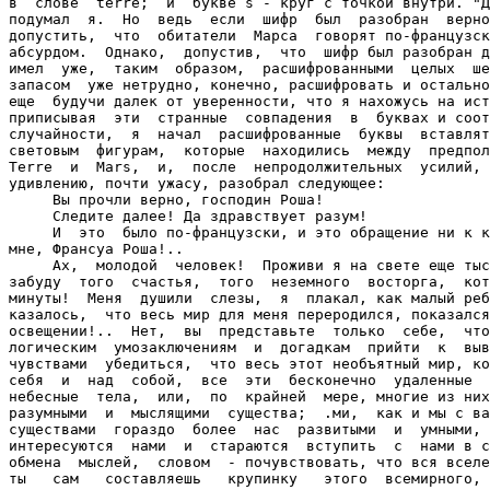
убедиться,  что весь этот необъятный мир, который мы видим вокруг
себя  и  над  собой,  все  эти  бесконечно  удаленные  от  нас, неисчислимые
небесные  тела,  или,  по  крайней  мере, многие из них, населены такими, же
разумными  и  мыслящими  существа;  .ми,  как и мы с вами; даже, может быть,
существами  гораздо  более  нас  развитыми  и  умными, которые в то же время
интересуются  нами  и  стараются  вступить  с  нами в сношения для взаимного
обмена  мыслей,  словом  - почувствовать, что вся вселенная кишит разумом, и
ты   сам   составляешь   крупинку   этого  всемирного,  необъятного  разума;
представьте,  говорю,  все  это  и скажите - возможно ли передать словами то
блаженное  состояние, которое должно охватить вас от этого сознания?!.. О, я
не   сомневаюсь,  что  разум  так  же  неуничтожим  и  вечен,  как  вечна  и
неуничтожима  материя,  в  которой  он  проявляется,  и  мы,  мыслящие живые
существа,  представляем  из себя только видимую материальную форму, сосуд, в
котором  заключена  частичка,  искорка  этого  бессмертного  разума,  и  эта
искорка,  после  разрушения  нашего бренного тела, не умрет, не уничтожится,
не  пропадет  бесследно, а примет только иную, может быть, высшую форму, как
не  уничтожится  материя, из которой состоит наше тело, а только превратится
в свои первоначальные элементы! <...>
     - Но  как  же, неужели обитатели Марса говорят по-французски? - спросил
я  после  некоторой  паузы,  наступившей  вслед  за воодушевленным монологом
Роша.
     - Не  только  по-французски,  но  и  по-русски,  как  вы  сами изволили
убедиться  из  вашего  разговора  через  трубу.  Разумеется,  для  обыденных
сношений  между собой у них есть свой язык. Но при помощи акустических труб,
вроде  той,  что  вы  видели  у  меня в обсерватории, и при посредстве своих
усовершенствованных  телескопов  они  имеют  возможность видеть и слышать до
мельчайших  подробностей  все,  что  происходит у нас на Земле, а видя нас и
слыша,  уже  нетрудно понять и изучить наши земные языки. Если же принять во
внимание,  что  у обитателей Марса нет тех насущных забот о завтрашнем дне и
о  куске  хлеба,  которые  убивают почти все наше время, то им и не остается
ничего  более, как только предаваться умственным занятиям, а между прочим, и
изучению языков обитателей других планет.
     - Вы  мне рассказываете просто какие-то чудеса в решете!- воскликнул я,
разводя   в  недоумении  руками  -  Но  скажите,  как  вы-то  додумались  до
устройства этой изумительной акустической трубы?
     - Додумался  до  этого  не  я,  а они же научили меня, как ее устроить.
Когда  я раскрыл шифр таинственных световых знаков и научился по ним читать,
я  хотел  сообщить  о  своем  открытии  нашим  ученым,  но  обитатели  Марса
предупредили  меня, чтобы я пока этого не делал. так как, по их каким-то, не
известным  мне соображениям, пора для этого еще не настала. Вот поэтому-то я
и  держал  свое открытие в секрете, да и вас прошу никому ничего не говорить
о  нем.  Впрочем,  если  я  не  доживу  до  той  поры, когда обитатели Марса
разрешат мне опубликовать его, ну, тогда можете делать, как знаете.
     - О,  в  моей  скромности  можете не сомневаться, - сказал я. - И будем
надеяться, что мне не приведется первому воспользоваться вашим разрешением:
     - Ну,   кто  знает?  -  со  вздохом  заметил  Роша.  -  Будущее  никому
неизвестно;  да  это  и  к  лучшему,  иначе и жить было бы не так любопытно.
Впрочем,  оставим  эти печальные мысли. Итак, - продолжал он свой рассказ, -
когда  я  начал  свободно  читать  то, что мне передавали с Марса, по совету
своих  новых  друзей из другого мира и по их указаниям, я построил здесь, на
Монблане,  свою собственную обсерваторию, в которой вот уже около десяти лет
продолжаю  жить,  работать  и наблюдать. Что касается до акустической трубы,
так  вас поразившей, то она устроена, как я уже сказал, по указаниям, данным
мне также-с планеты Марс. <...>
     III
     Предоставляю  судить  самому  читателю,  с каким вниманием и удивлением
слушал  я  своего  хозяина,  стараясь не проронить ни единого слова из того,
что  он  мне  рассказывал.  Не будь этой изумительной трубы, через которую я
сам  только  что  разговаривал  с  обитателем  планеты  Марс, я ни за что не
поверил  бы  словам  доктора  и,  если  бы не принял его за помешанного, то,
наверное,  подумал бы, что он шутит. Но доказательство было налицо, и нельзя
было не верить очевидности.
     - Воображаю,  - сказал я, - сколько новых истин, сколько новых сведений
почерпнули вы; беседуя с обитателями неведомого нам мира!
     - Да,  -  сказал  Роша, - у них есть чему поучиться. Но из одних бесед,
я,  конечно,  никогда  не  составил  бы себе такого ясного понятия о природе
Марса  и  жизни его обитателей, какое имею теперь, побывав сам несколько раз
на этой планете.
     - Побывав сам на этой планете? - повторил я, думая, что ослышался.
     - Да,  побывав  сам довольно значительное число раз в гостях у марсиан,
- повторил Роша совершенно невозмутимо.
     Признаюсь,   я   широко   раскрыл   глаза  от  изумления,  услыхав  это
неожиданное  заявление.  "Ну,  разумеется,  он  помешан,  бедный  старик!  -
мелькнуло  у  меня  в  голове. - Конечно, он сделал великое открытие, но, не
делясь  этим  открытием  ни  с  кем  в  продолжение  многих  лет,  он  начал
галлюцинировать,  и  ему  стало  казаться,  что он не только разговаривает с
обитателями Марса, но даже ездит к ним в гости". <...>
     Наступило неловкое молчание.
     - То   есть  вы  хотите  сказать,  что  бывали  там  на  крыльях  вашей
фантазии?-  нашелся  я,  наконец,  в самом деле подумав, не выражается ли он
метафорически.
     - На  каких  там  крыльях  фантазии?  Я  действительно  бываю иногда на
Марсе, - вполне серьезно ответил он.
     После  такого  категорического заявления я уже окончательно смутился и,
потупившись,  замолчал.  Роша  вдруг  расхохотался,  и  видя,  что я на него
смотрю с беспокойством, почти со страхом, он расхохотался еще более.
     - Ха,  ха, ха! Да вы, батенька мой, я вижу, не только мне не верите, но
принимаете  меня  за  помешанного! Сознавайтесь, ведь это верно? Я угадал? -
обратился он вдруг ко мне.
     - Простите,  но  я  думаю, что вы меня просто мистифицируете, - ответил
я.
     - Не  думал мистифицировать, молодой человек! Совсем не думал. Впрочем,
для  меня  вполне понятно ваше недоверие; я совершенно выпустил из виду, что
то,  что  для  меня  теперь уже кажется вполне естественным и к чему я давно
привык,  для вас, с первого раза, должно казаться невероятным и невозможным.
Но,  уж  если  на  то  пошло,  так и быть, я открою вам все свои тайны; даже
более,  если вы только пожелаете, я могу устроить и вам путешествие на Марс:
авось, вы тогда отбросите свой скептицизм. <..->
     - Это  любопытно! - ра