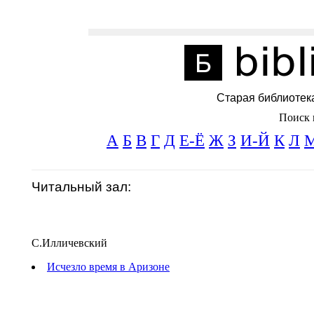
Старая библиотек
Поиск 
А
Б
В
Г
Д
Е-Ё
Ж
З
И-Й
К
Л
Читальный зал:
С.Илличевский
Исчезло время в Аризоне