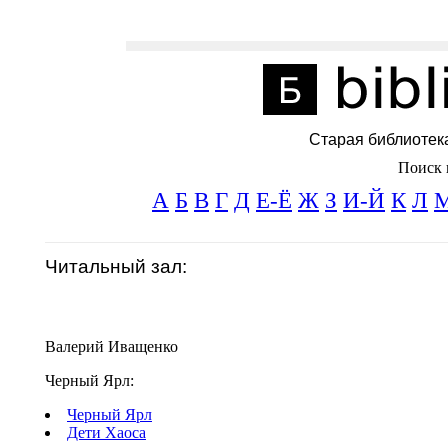
Старая библиотек
Поиск 
А
Б
В
Г
Д
Е-Ё
Ж
З
И-Й
К
Л
Читальный зал:
Валерий Иващенко
Черный Ярл:
Черный Ярл
Дети Хаоса