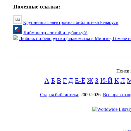
Полезные ссылки:
Крупнейшая электронная библиотека Беларуси
Либмонстр - читай и публикуй!
Любовь по-белорусски (знакомства в Минске, Гомеле и
Поиск 
А
Б
В
Г
Д
Е-Ё
Ж
З
И-Й
К
Л
Старая библиотека
, 2009-2026.
Все права з