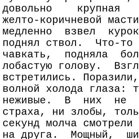
довольно
крупная
желто-коричневой масти
медленно
взвел
курок
поднял ствол.
Что-то 
чавкать,
подняла
бол
лобастую голову.
Взгл
встретились. Поразили,
волной холода глаза: т
неживые.
В
них
не
страха, ни злобы, толь
секунд молча смотрели 
на друга.
Мощный,
ши