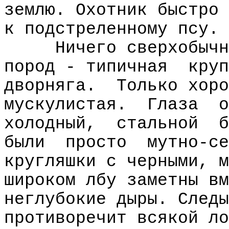
землю. Охотник быстро 
к подстреленному псу.
Ничего сверхобычн
пород - типичная
круп
дворняга.
Только хоро
мускулистая.
Глаза
о
холодный,
стальной
б
были
просто
мутно-се
кругляшки с черными, м
широком лбу заметны вм
неглубокие дыры. Следы
противоречит всякой ло