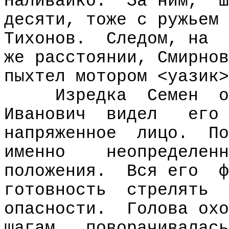
Наливайко.
За ним,
ш
десяти, тоже с ружьем 
Тихонов.
Следом, на
же расстоянии, Смирнов
пыхтел мотором <уазик>
Изредка
Семен
о
Иванович
видел
его
напряженное
лицо.
По
именно
неопределенн
положения.
Вся его
ф
готовность
стрелять
опасности.
Голова охо
шагам,
поворачивалась