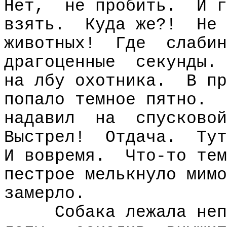
Нет,
не пробить.
И г
взять.
Куда же?!
Не 
животных!
Где
слабин
драгоценные
секунды.
на лбу охотника.
В пр
попало темное пятно.
надавил
на
спусковой
Выстрел!
Отдача.
Тут
И вовремя.
Что-то тем
пестрое мелькнуло мимо
замерло.
Собака лежала неп