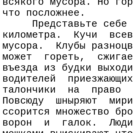
всякого мусора. Но гор
что посложнее.
Представьте себе 
километра.
Кучи
всев
мусора.
Клубы разноцв
может
гореть,
сжигае
въезда из будки выходи
водителей
приезжающих
талончики
на
право
Повсюду
шныряют
мири
ссорится множество бро
ворон
и
галок.
Люди