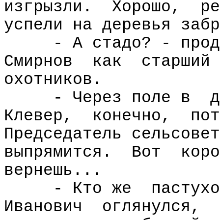
изгрызли.
Хорошо,
ре
успели на деревья забр
- А стадо? - прод
Смирнов
как
старший
охотников.
- Через поле в
д
Клевер,
конечно,
по
Председатель сельсовет
выпрямится.
Вот
коро
вернешь...
- Кто же
пастухо
Иванович
оглянулся,