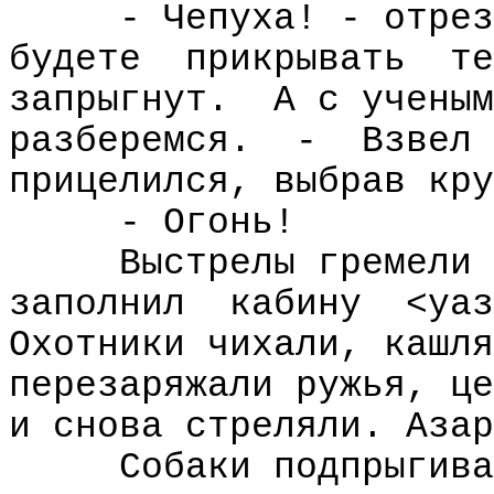
- Чепуха! - отрез
будете
прикрывать
те
запрыгнут.
А с ученым
разберемся.
-
Взвел
прицелился, выбрав кру
- Огонь!
Выстрелы гремели 
заполнил
кабину
<уаз
Охотники чихали, кашля
перезаряжали ружья, це
и снова стреляли. Азар
Собаки подпрыгива