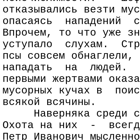
отказывались везти мус
опасаясь
нападений
с
Впрочем, то что уже зн
уступало
слухам.
Стр
псы совсем обнаглели, 
нападать
на
людей.
первыми жертвами оказа
мусорных кучах в
поис
всякой всячины.
Наверняка среди с
Охота на них
-
всегд
Петр Иванович мысленно