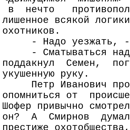
в
нечто
противопол
лишенное всякой логики
охотников.
- Надо уезжать, -
- Сматываться над
поддакнул
Семен,
пог
укушенную руку.
Петр Иванович про
опомниться от
происше
Шофер привычно смотрел
он?
А
Смирнов
думал
престиже охотобщества,