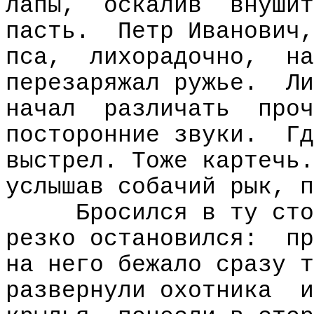
лапы,
оскалив
внушит
пасть.
Петр Иванович,
пса,
лихорадочно,
на
перезаряжал ружье.
Ли
начал
различать
проч
посторонние звуки.
Гд
выстрел. Тоже картечь.
услышав собачий рык, п
Бросился в ту сто
резко остановился:
пр
на него бежало сразу т
развернули охотника
и