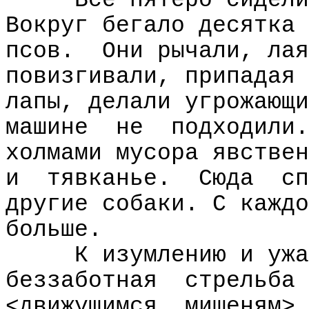
Все пятеро сидели
Вокруг бегало десятка 
псов.
Они рычали, лая
повизгивали, припадая 
лапы, делали угрожающи
машине
не
подходили.
холмами мусора явствен
и
тявканье.
Сюда
сп
другие собаки. С каждо
больше.
К изумлению и ужа
беззаботная
стрельба
<движущимся
мишеням>