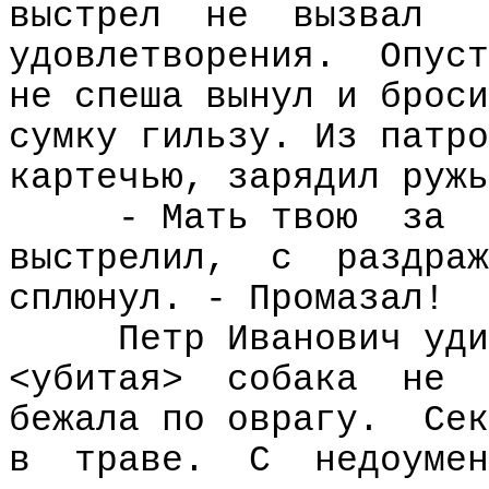
выстрел
не
вызвал
удовлетворения.
Опуст
не спеша вынул и броси
сумку гильзу. Из патро
картечью, зарядил ружь
- Мать твою
за
выстрелил,
с
раздраж
сплюнул. - Промазал!
Петр Иванович уди
<убитая>
собака
не
бежала по оврагу.
Сек
в
траве.
С
недоумен