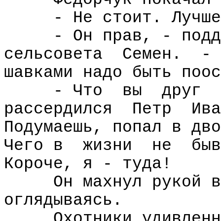
- Не стоит. Лучше
- Он прав, - подд
сельсовета
Семен.
-
шавками надо быть поос
- Что
вы
друг
рассердился
Петр
Ива
Подумаешь, попал в дво
Чего в
жизни
не
быв
Короче, я - туда!
Он махнул рукой в
оглядываясь.
Охотники удивленн