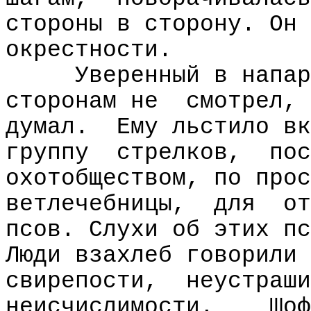
стороны в сторону. Он 
окрестности.
Уверенный в напар
сторонам не
смотрел,
думал.
Ему льстило вк
группу
стрелков,
пос
охотобществом, по прос
ветлечебницы,
для
от
псов. Слухи об этих пс
Люди взахлеб говорили 
свирепости,
неустраши
неисчислимости.
Шоф