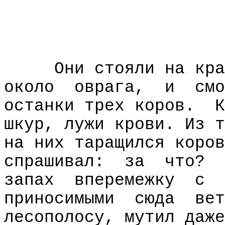
Они стояли на кра
около
оврага,
и
смо
останки трех коров.
К
шкур, лужи крови. Из т
на них таращился коров
спрашивал:
за
что?
запах
вперемежку
с
приносимыми
сюда
вет
лесополосу, мутил даже