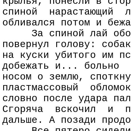
крылья, понесли в стор
спиной
нарастающий
л
обливался потом и бежа
За спиной лай обо
повернул голову: собак
на куски убитого им пс
добежать и... больно
носом о землю, споткну
пластмассовый
обломок
словно после удара пал
Сгоряча
вскочил
и
п
дальше. А позади продо