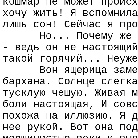
кошмар не может происх
хочу жить! Я вспомнила
лишь сон! Сейчас я про
Hо... Почему же 
- ведь он не настоящий
такой горячий... Hеуже
Вон ящерица заме
бархана. Солнце слегка
тусклую чешую. Живая м
боли настоящая, И совс
похожа на иллюзию. Я д
нее рукой. Вот она под