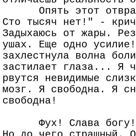
Опять этот отвра
Сто тысяч нет!" - крич
Задыхаюсь от жары. Рез
ушах. Еще одно усилие!
захлестнула волна боли
застилает глаза... Я ч
рвутся невидимые слизк
мозг. Я свободна. Я сн
свободна!
Фух! Слава богу!
Hо до чего страшный. О