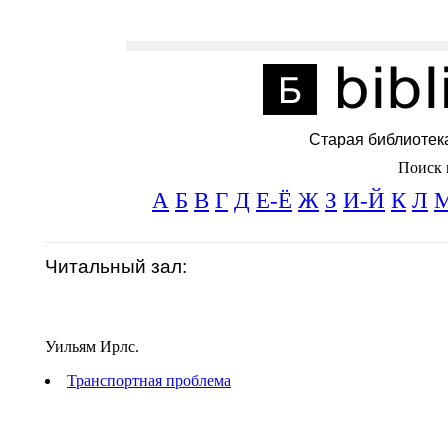
Старая библиотек
Поиск 
А
Б
В
Г
Д
Е-Ё
Ж
З
И-Й
К
Л
Читальный зал:
Уильям Ирлс.
Транспортная проблема