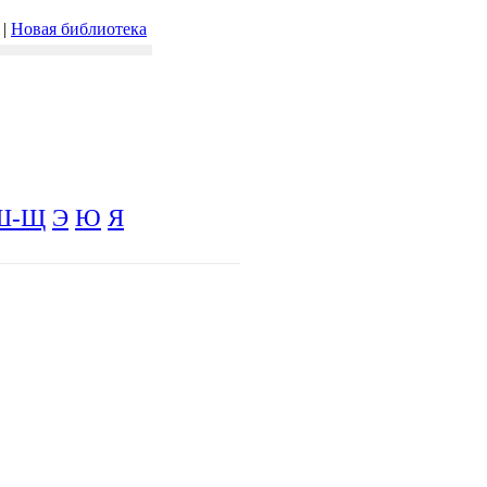
|
Новая библиотека
Ш-Щ
Э
Ю
Я