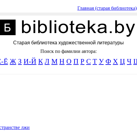
Главная (старая библиотека)
Старая библиотека художественной литературы
Поиск по фамилии автора:
Е-Ё
Ж
З
И-Й
К
Л
М
Н
О
П
Р
С
Т
У
Ф
Х
Ц
Ч
странстве лжи