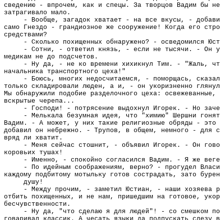
сведению - впрочем, как и спецы. За творцов Вадим бы не
затрагивало мало.
- Вообще, загадок хватает - на все вкусы, - добави
само Гнездо - грандиозное же сооружение! Когда его стро
средствами?
- Сколько похищенных обнаружено? - осведомился Юст
- Сотни, - ответил князь, - если не тысячи. - Он у
медикам не до подсчетов.
- Ну да, - не ко времени хихикнул Тим. - "Жаль, чт
начальника транспортного цеха!"
- Боюсь, многих недосчитаемся, - поморщась, сказал
только складировали люден, а и, - он укоризненно глянул
Мы обнаружили подобие разделочного цеха: освежеванные, 
вскрытые черепа...
- Господи! - потрясение выдохнул Игорек. - Но заче
- Мелькала безумная идея, что "химию" Шершни гонят
Вадим. - А может, у них такие религиозные обряды - это 
добавил он небрежно. - Трупов, в общем, немного - для с
вряд ли хватит.
- Меня сейчас стошнит, - объявил Игорек. - Он гово
коровьих тушах!
- Именно, - спокойно согласился Вадим. - Я же веге
- По идейным соображениям, верно? - прогудел Власи
каждому подбитому мотыльку готов сострадать, зато буре
душу!
- Между прочим, - заметил Юстиан, - наши хозяева р
отбить похищенных, и не нам, пришедшим на готовое, укор
бесчувственности.
- Ну да, "что сделаю я для людей"! - со смешком по
говаривал классик. А чесать языки да подпускать слезу в