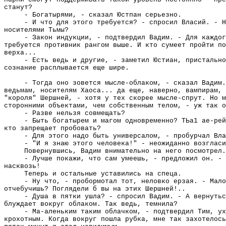
станут?
- Богатырями, - сказал Юстпан серьезно.
- И что для этого требуется? - спросил Власий. - Н
носителями Тьмы?
- Закон индукции, - подтвердил Вадим. - Для каждог
требуется противник рангом выше. И кто сумеет пройти по
верха...
- Есть ведь и другие, - заметил Юстиан, пристально
сознание расплывается еще шире.
- Тогда оно зовется мысле-облаком, - сказал Вадим.
ведьмам, носителям Хаоса... да еще, наверно, вампирам, 
"короля" Шершней, - хотя у тех скорее мысле-спрут. Но м
сторонними объектами, чем собственным телом, - уж так о
- Разве нельзя совмещать?
- Быть богатырем и магом одновременно? ТЬа1 ае-рей
кто запрещает пробовать?
- Для этого надо быть универсалом, - пробурчал Вла
- "И я знаю этого человека!" - неожиданно возгласи
Повернувшись, Вадим внимательно на него посмотрел.
- Лучше покажи, что сам умеешь, - предложил он. - 
насквозь!
Теперь и остальные уставились на спеца.
- Ну что, - пробормотал тот, неловко ерзая. - Мало
отчебучишь? Поглядели б вы на этих Шершней!..
- Душа в пятки ушла? - спросил Вадим. - А вернутьс
блуждает вокруг облаком. Так ведь, темнила?
- Ма-аленьким таким облачком, - подтвердил Тим, ух
крохотным. Когда вокруг пошла рубка, мне так захотелось