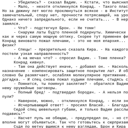
- Убедились? - сказал Вадим. - Кстати, что выяснил
- Мало, - нехотя откликнулся Конрад. - Такого плас
Но за дюжину лет могло проклюнуться всякое - в Институт
замечательный, спору нет, прочности потрясающей, на уро
Однако ничего запредельного, если не считать... - В нер
замялся.
- Что? - подстегнул Брон. - Не томи!
- Снаружи латы будто пленкой подернуты. Химически 
как и через самую мощную оптику. Скорее тут применен фи
Конрад виновато пожал плечами, - это не моя епархия...
физик?
- Спецы! - презрительно сказала Кира. - На каждого
постели узкая направленность?
- А на мечах что? - спросил Вадим. - Тоже пленка?
Конрад кивнул.
- Там она действует иначе, - добавил он. - Насколь
назначение - компенсировать защитное покрытие лат. И об
словно бы размягчает, ослабляя молекулярное притяжение
догадка. - И спец снова пожал худыми плечами, стыдясь с
- Помнится, ты помянул заклятие? - обратился Вадим
нему оружейные заговоры.
- Полный бред! - подтвердил бородач. - А нельзя по
пули?
- Наверное, можно, - откликнулся Конрад, - если зн
- Исчерпывающий ответ! - просиял Власий. - Благода
Седой спец шевельнул губами, и только Вадим расслы
подавись!"
- Насчет пуль не обещаю, - предупредил он, - но ст
вполне могут объявиться. Так что готовьтесь к сюрпризам
Судя по метну вшимся к нему взглядам, Брон и Кира 