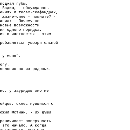
поджал губы.
 Вадим, - обсуждалась
ениях и телах-скафандрах,
 жизне-силе - помните? -
авил: - Почему не
новые возможности
ия одного порядка.
ия в частностях - этим
робавляться умозрительной
 у меня".
огу.
явление не из рядовых.
.
но, у заурядов оно не
ойцов, схлестнувшихся с
ожил Юстиан, - их души
раничивает поверхность
ь это начало. А когда
дставляете, кем они