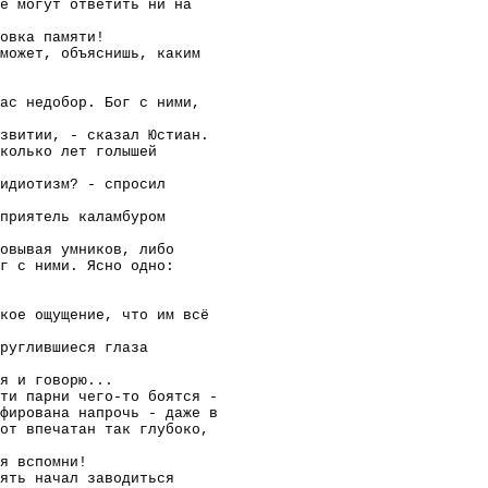
е могут ответить ни на
овка памяти!
может, объяснишь, каким
ас недобор. Бог с ними,
звитии, - сказал Юстиан.
колько лет голышей
идиотизм? - спросил
приятель каламбуром
овывая умников, либо
ог с ними. Ясно одно:
кое ощущение, что им всё
руглившиеся глаза
я и говорю...
ти парни чего-то боятся -
фирована напрочь - даже в
от впечатан так глубоко,
я вспомни!
ять начал заводиться