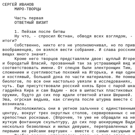
СЕРГЕЙ ИВАНОВ
МИРО-ТВОРЦЫ
Часть первая
ОТВЕТНЫЙ ВИЗИТ
1. Пейзаж после битвы
Ну что, - спросил Юстнан, обводя всех взглядом, - 
итоги?
Собственно, никто его не уполномочивал, но по прив
воображенцев, он взялся вести собрание. И слава росски
вещах много значит.
Кроме него творцов представляли двое: щуплый Игоре
и бородатый Власий, прозванный так за устрашающий вид и
соответствовать имени. От спецов были электронщик Тим, 
сложением и суетливостью похожий на Игорька, и еще один
и костлявый, большой дока по части материалов. Не помеш
биологов, по все они настолько увязли в исследованиях, 
чуть. Еще присутствовали росский князь Брон с парой шка
гардейка Кира и сам Вадим - все в шипастых пластиковых 
оружии, будто до сих пор ждали ответной атаки Шершней. 
Эва, огрская ведьма, как сгинула после штурма вместе с 
возникала.
Расположились они в уютном зальчнке с единственным
центру, вокруг трех округлых столов, сервированных с не
крепостных роскошью. (Впрочем, те уже не обращали на не
жуткую фонтанную скульптуру, до сих пор шокирующую Вади
несколько безмолвных и милых девушек, переправленных в 
первыми же рейсами вертушек - вместе с самым насущным и