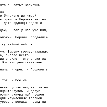
что он есть? Возможны
ий.
о близкого из людей,
вторяю, в Шершнях нет ни
. Даже ордынцы рядом с
дач, - бог у нас уже был,
оложим, Шершни "продались
 густейший чай. -
ую. Замену горизонтальных
а, скорее всего,
ии в силе - ступенька за
 Вот это действительно
ничал Игорек. - Проломить
 тот. - Все же
..
ывая пустую ладонь, затем
нцентрируясь. И вдруг
озник аккуратный пролом
для изумленных творцов.
уровень вожака - вряд ли