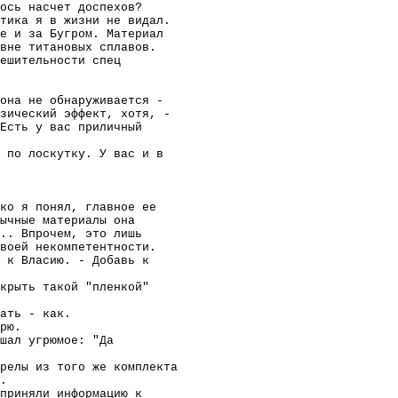
ось насчет доспехов?
тика я в жизни не видал.
е и за Бугром. Материал
вне титановых сплавов.
ешительности спец
она не обнаруживается -
зический эффект, хотя, -
 Есть у вас приличный
 по лоскутку. У вас и в
ко я понял, главное ее
ычные материалы она
... Впрочем, это лишь
воей некомпетентности.
 к Власию. - Добавь к
крыть такой "пленкой"
ать - как.
рю.
шал угрюмое: "Да
релы из того же комплекта
.
приняли информацию к