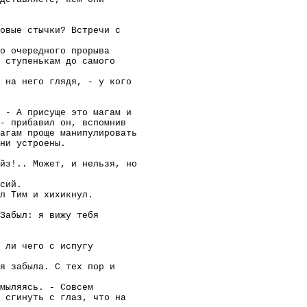
овые стычки? Встречи с
о очередного прорыва
 ступенькам до самого
 на него глядя, - у кого
 - А присуще это магам и
- прибавил он, вспомнив
агам проще манипулировать
ни устроены.
йз!.. Может, и нельзя, но
сий.
л Тим и хихикнул.
Забыл: я вижу тебя
 ли чего с испугу
я забыла. С тех пор и
мыляясь. - Совсем
 сгинуть с глаз, что на