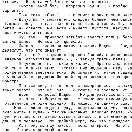
Игорек. - Не бога же? Бога можно лишь почитать.
- Смотря какой бог, - возразил Вадим. - И вообще, 
варианты.
- "Бог есть любовь", - с иронией процитировал Влас
- Допустим. И любить его следует больше, чем самог
включая себя, - тогда ради бога не жаль и жизни. Но, по
любви, ни совести, ни чести - ничего, пустота, вакуум!.
ними кажутся ангелами.
- Ну, так, - принялся загибать толстые пальцы боро
ангелы были... Не хватает дьявола.
- Именно, - снова заглотнул наживку Вадим. - Предп
дьяволу". Что это значит?
- И что же? - глумливо спросил Власий, прихлебывая
Наверное, отсутствие души? - , И загнул третий палец.
- Подчиненность, - сказал Вадим. - Притом абсолютн
связен на вертикальные - жесткая пирамидальная структур
подкрепленная энергетически. Вспомните их четкие градац
ступенькой, от рядовых Шершней через вожаков к главарю.
монстр!
- При условии, что он вам не померещился, - съехид
такие ворота - это же надо!.. А может, он взорвал их?
- Брон, - попросил Вадим. - Не для разглашения, а?
- Не знаю, наберется ли, - с сомнением откликнулся
потратились сегодня изрядно. Ну ладно, на один-то удар.
Князь плавно поднял руку, покрутил пальцами, показ
сжал кисть в кулак - так же медленно. Прикрыл глаза, ко
рука исчезла с коротким сухим треском, а в столешнице в
длиной в полметра - по крайней мере, так это выглядело 
- Кой-чему мы научились, - пояснил Брон. - Но это 
выше. К тому ж разовый выплеск.