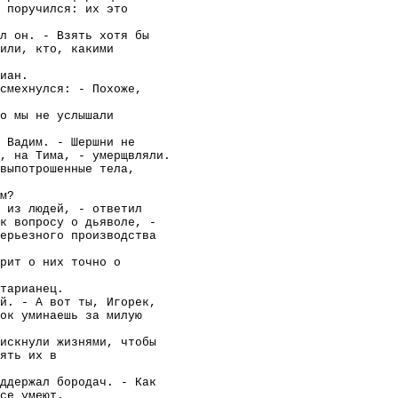
 поручился: их это
л он. - Взять хотя бы
или, кто, какими
иан.
смехнулся: - Похоже,
о мы не услышали
 Вадим. - Шершни не
, на Тима, - умерщвляли.
выпотрошенные тела,
м?
 из людей, - ответил
к вопросу о дьяволе, -
ерьезного производства
рит о них точно о
тарианец.
й. - А вот ты, Игорек,
нок уминаешь за милую
искнули жизнями, чтобы
ять их в
ддержал бородач. - Как
се умеют.