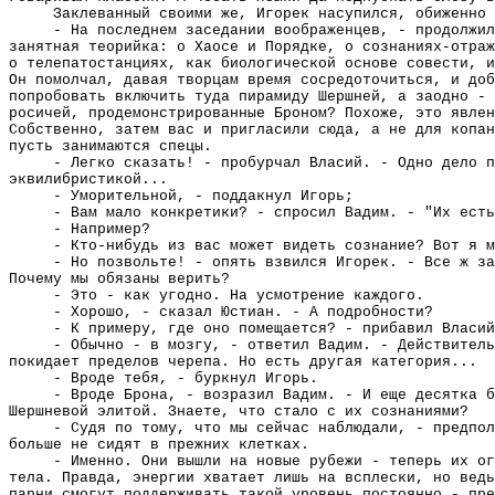
Заклеванный своими же, Игорек насупился, обиженно 
- На последнем заседании воображенцев, - продолжил
занятная теорийка: о Хаосе и Порядке, о сознаниях-отраж
о телепатостанциях, как биологической основе совести, и
Он помолчал, давая творцам время сосредоточиться, и доб
попробовать включить туда пирамиду Шершней, а заодно - 
росичей, продемонстрированные Броном? Похоже, это явлен
Собственно, затем вас и пригласили сюда, а не для копан
пусть занимаются спецы.
- Легко сказать! - пробурчал Власий. - Одно дело п
эквилибристикой...
- Уморительной, - поддакнул Игорь;
- Вам мало конкретики? - спросил Вадим. - "Их есть
- Например?
- Кто-нибудь из вас может видеть сознание? Вот я м
- Но позвольте! - опять взвился Игорек. - Все ж за
Почему мы обязаны верить?
- Это - как угодно. На усмотрение каждого.
- Хорошо, - сказал Юстиан. - А подробности?
- К примеру, где оно помещается? - прибавил Власий
- Обычно - в мозгу, - ответил Вадим. - Действитель
покидает пределов черепа. Но есть другая категория...
- Вроде тебя, - буркнул Игорь.
- Вроде Брона, - возразил Вадим. - И еще десятка б
Шершневой элитой. Знаете, что стало с их сознаниями?
- Судя по тому, что мы сейчас наблюдали, - предпол
больше не сидят в прежних клетках.
- Именно. Они вышли на новые рубежи - теперь их ог
тела. Правда, энергии хватает лишь на всплески, но вед
парни смогут поддерживать такой уровень постоянно - пре