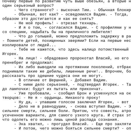
Почему первые по развитию чуть выше обезьян, а вторые н
один серьезный вопрос?
- Чего странного? - выскочил Тим. - Обычная блокир
- Обычная, вот как? - осведомился Вадим. - Тогда, 
образом это достигается и как ее снять?
- Не мой профиль! - отрезал технарь.
- И я о том, - согласился Вадим. - С профилями у н
со спецами, надыбать бы на приличного любителя!
- Что до голышей, можно предположить задержку в ра
- Помните детей, похищенных зверями? Если на первые нес
изолировали от людей...
- Тебе не кажется, что здесь налицо потомственный 
Игорек.
- На лице! - обрадовано пророкотал Власий, но его 
пренебрег и продолжал:
- Их либо выводили на протяжении поколений, отбрак
поднимали такие же дебилы, лишенные речи!.. Впрочем, б
рассказать про здешние чудеса они не могут.
- В отличие от Шершней, - Добавил Вадим.
- С ними дело серьезней, - подтвердил Игорек. - Та
до лампочки: будут их пытать или прикончат.
- Уже пробовали, - сообщил Брон и усмехнулся на ок
творцов: - Не я - ордынцы. Никакого проку!
- Ну да, - упавшим голосом заключил Игорек, - вот 
- Дело не в равнодушии, - снова вступил Вадим. - Э
сильнее смерти, сильнее боли. Притом, что совесть, атро
усеченном варианте, для самого узкого круга. И страх эт
что одолеть его можно лишь ценой распада сознания.
- Эка хватил, - прогудел Власий. - Еще про закляти
- И потом, чего можно бояться сильнее смерти? - оп