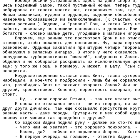
Вообще росичи устраивались здесь на диво споро и, 
Весь Подземный Замок, такой пустынный ночью, теперь гуд
вибрировал от топота многих ног, старавшихся там, где н
Новым союзникам, иудеям и ордынцам, выделили обособлен
наверняка показавшиеся им великолепными. (К счастью, он
самим росичам.) Видимо, и "раввин" Гош, и каган Бату н
набеге, поскольку не спешили напоминать о дележке. Или 
богатств - словно малые дети, угодившие в магазин игруш
Впрочем, еще раньше это просмотрел Брон и не отыск
стоящего, чтобы пожалеть для союзников. Ну, пара вертуш
равновесия. Ордынцы захватили при штурме четыре "ворона
обнаружил в запасных ангарах. В итоге у него оказалось 
полудюжины турбореактивных "шмелей", найденных в Замке.
обделил и не собирался раскрывать их исключительную цен
еще: у того же Гоша, к примеру. А может, и Бату, "сын с
позарится.
Неудовлетворенным остался лишь Винт, глава сутеров
наобещали, а кое-что и подбросили - лишь бы не сорвался
что, разобидясь Винт не захочет взорвать Замок? Или не 
друзей, крепостников. Конечно, вероятность мизерная, но
стоит.
- Ну, - снова спросил Юстиан, - так кто желает выс
И снова не отозвался никто - ни из творцов, ни из 
друг друга дичились, так еще сковывало присутствие кру
разные касты - даже породы. Крутари-то и меж собой едва
почему эти умники так враждебны к другим?
Со вздохом Вадим поднял руку - должен же кто-то вы
- Чего нам не хватает - это хорошего психолога, - 
- Намек, да? - сейчас же окрысился Игорек. - Хотел
- В первую очередь на голышей, - ответив Вадим. - 