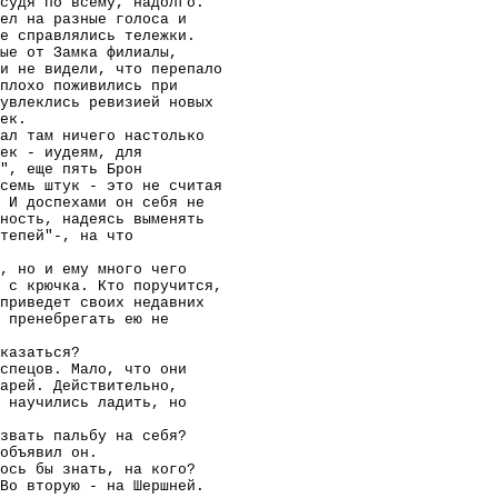
судя по всему, надолго.
ел на разные голоса и
е справлялись тележки.
ные от Замка филиалы,
и не видели, что перепало
еплохо поживились при
увлеклись ревизией новых
ек.
ал там ничего настолько
ек - иудеям, для
", еще пять Брон
семь штук - это не считая
 И доспехами он себя не
ность, надеясь выменять
тепей"-, на что
, но и ему много чего
 с крючка. Кто поручится,
приведет своих недавних
 пренебрегать ею не
казаться?
спецов. Мало, что они
тарей. Действительно,
 научились ладить, но
звать пальбу на себя?
объявил он.
ось бы знать, на кого?
Во вторую - на Шершней.