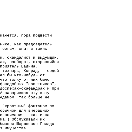
кажется, пора подвести
ычке, как председатель
м богам, опыт в таких
к, скандалист и выдумщик,
ли, наоборот, старавшийся
приятель Вадима,
 технарь, Конрад, - седой
ал бы кто-нибудь от
что толку от них было
фоподобных "советников",
доспехах-скафандрах и при
А заварившая эту кашу
Адамом, так больше не
 "кровяным" фонтаном по
обычной для вчерашних
е внимания - как и на
ма.) Обслуживали их
бывшее Шершневое Гнездо
з имущества.