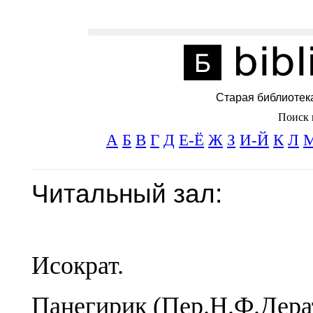
Старая библиотек
Поиск 
А
Б
В
Г
Д
Е-Ё
Ж
З
И-Й
К
Л
Читальный зал:
Исократ.
Панегирик (Пер.Н.Ф.Дера