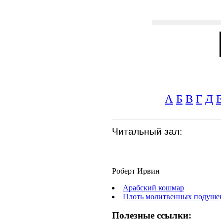
А
Б
В
Г
Д
Читальный зал:
Роберт Ирвин
Арабский кошмар
Плоть молитвенных подуше
Полезные ссылки: