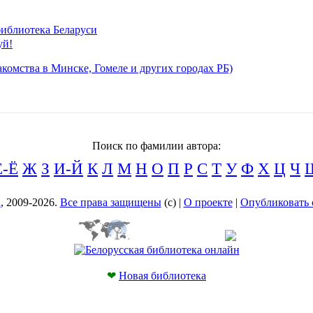
иблиотека Беларуси
уй!
комства в Минске, Гомеле и других городах РБ)
Поиск по фамилии автора:
Е-Ё
Ж
З
И-Й
К
Л
М
Н
О
П
Р
С
Т
У
Ф
Х
Ц
Ч
а
, 2009-2026.
Все права защищены
(с) |
О проекте
|
Опубликовать 
❤
Новая библиотека