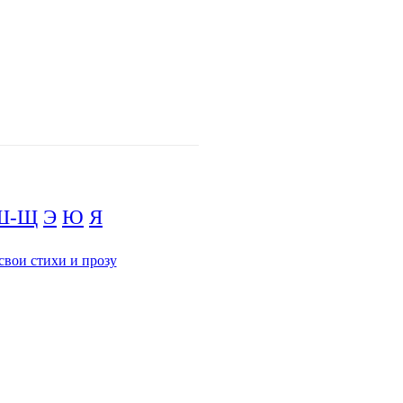
Ш-Щ
Э
Ю
Я
свои стихи и прозу