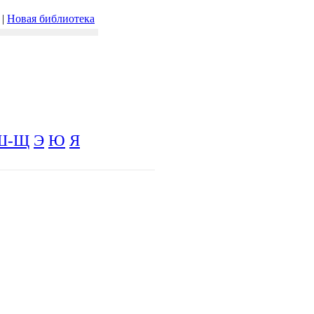
|
Новая библиотека
Ш-Щ
Э
Ю
Я