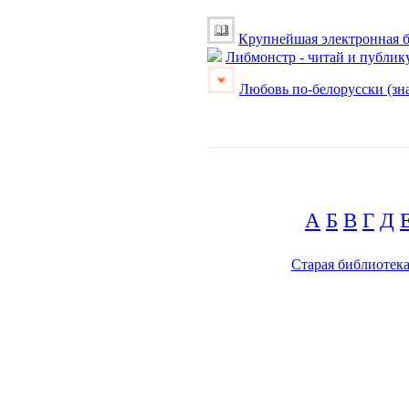
Крупнейшая электронная б
Либмонстр - читай и публик
Любовь по-белорусски (зна
А
Б
В
Г
Д
Старая библиотек