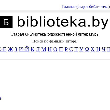
Главная (старая библиотека)
Старая библиотека художественной литературы
Поиск по фамилии автора:
Е-Ё
Ж
З
И-Й
К
Л
М
Н
О
П
Р
С
Т
У
Ф
Х
Ц
Ч
к