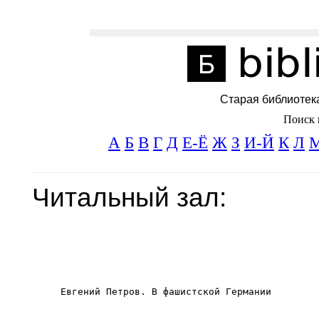
Старая библиотек
Поиск 
А
Б
В
Г
Д
Е-Ё
Ж
З
И-Й
К
Л
Читальный зал: