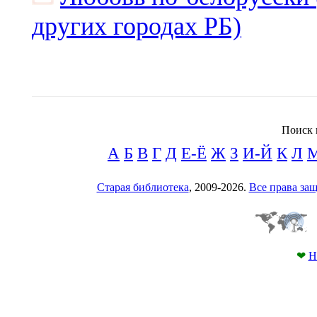
других городах РБ)
Поиск 
А
Б
В
Г
Д
Е-Ё
Ж
З
И-Й
К
Л
Старая библиотека
, 2009-2026.
Все права з
❤
Н