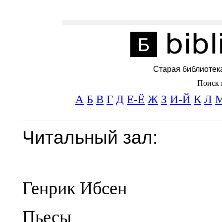
Старая библиотек
Поиск 
А
Б
В
Г
Д
Е-Ё
Ж
З
И-Й
К
Л
Читальный зал:
Генрик Ибсен
Пьесы