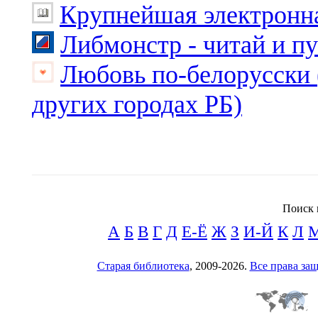
Крупнейшая электронна
Либмонстр - читай и п
Любовь по-белорусски 
других городах РБ)
Поиск 
А
Б
В
Г
Д
Е-Ё
Ж
З
И-Й
К
Л
Старая библиотека
, 2009-2026.
Все права з