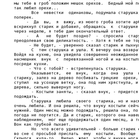
мы тебе в гроб положим мешок орехов.  Бедный мой по
так любил орехи...

       Все  невестки  одинаковы, подумала старушка,
поперек.

     -  Да  вы,  я  вижу, из моего гроба хотите арб
вскрикнул старик и добавил, обращаясь  к  старушке:
через неделю, я тебе дам окончательный ответ.

     -   А   не  будет  поздно?  -  спросила  стару
преодолевая свою деликатность. - Хотя я тебя не тор
      - Не будет, - уверенно сказал старик и пыхнул
       С  тем старушка и ушла. К вечеру она возврат
Войдя на кухню, она увидела совершенно неожиданное 
насмешник  внук  с  перевязанной ногой и на костыля
посреди кухни.

      - Что с тобой? - встрепенулась старушка.

       Оказывается,  ее  внук,  когда  она  ушла  к
старику, залез на дерево посбивать грецкие  орехи, 
ступил  на усохшую ветку, она под ним хрястнула, и 
дерева, сильно вывернул ногу.

       - Костыли заняты, - сказал внук, - придется 
подождать.

       Старушка  любила  своего  старика, но и насм
очень любила. И она решила, что внуку костыли сейча
нужней. Один месяц можно подождать, решила она, по 
погода не портится. Да и старик, которого она навещ
наблюдениям,  мог еще продержаться один месяц, а то
Вон как трубкой пыхает.

       Но  что всего удивительней - больше старик е
во сне с просьбой прислать  ему  костыли.  Вообще  
Скрылся  куда-то.  Видно, ждет, чтобы у внука нога 