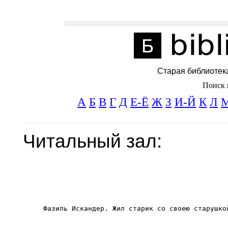
Старая библиотек
Поиск 
А
Б
В
Г
Д
Е-Ё
Ж
З
И-Й
К
Л
Читальный зал: