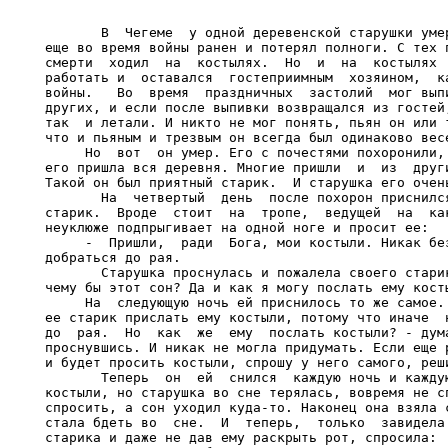
       В  Чегеме  у одной деревенской старушки умер
еще во время войны ранен и потерял полноги. С тех п
смерти  ходил  на  костылях.  Но  и  на  костылях  
работать и  оставался  гостеприимным  хозяином,  ка
войны.   Во  время  праздничных  застолий  мог выпи
других, и если после выпивки возвращался из гостей,
так  и летали. И никто не мог понять, пьян он или т
что и пьяным и трезвым он всегда был одинаково весе
     Но  вот  он умер. Его с почестями похоронили, 
его пришла вся деревня. Многие пришли  и  из  други
Такой он был приятный старик.  И старушка его очень
       На  четвертый  день  после похорон приснился
старик.  Вроде  стоит  на  тропе,  ведущей  на  как
неуклюже подпрыгивает на одной ноге и просит ее:

     -  Пришли,  ради  Бога, мои костыли. Никак без
добраться до рая.

       Старушка проснулась и пожалела своего старик
чему бы этот сон? Да и как я могу послать ему косты
     На  следующую ночь ей приснилось то же самое. 
ее старик прислать ему костыли, потому что иначе  н
до  рая.  Но  как  же  ему  послать костыли? - дума
проснувшись. И никак не могла придумать. Если еще р
и будет просить костыли, спрошу у него самого, реши
       Теперь  он  ей  снился  каждую ночь и каждую
костыли, но старушка во сне терялась, вовремя не сп
спросить, а сон уходил куда-то. Наконец она взяла с
стала бдеть во  сне.  И  теперь,  только  завидела 
старика и даже не дав ему раскрыть рот, спросила:
