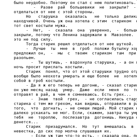
было неудобно. Поэтому он стал с нею политиковать.

        -  Разве  рай  большевики  не  закрыли?  - 
отделаться от нее с этой стороны.

     Но   старушка   оказалась   не  только  делика
находчивой. Очень уж она хотела с этим  стариком  о
тот свет костыли мужа.

     -  Нет,  -  сказала  она  уверенно,  -  больше
закрыли, потому что Ленина задержали в  Мавзолее.  
это не под силу.

     Тогда старик решил отделаться от нее шуткой.

     -  Лучше  ты  мне  в  гроб  положи бутылку хор
предложил он,  -  мы  с  твоим  стариком  там  при 
разопьем.

       -  Ты шутишь, - вздохнула старушка, - а он ж
ночь просит прислать костыли.

     Старик  понял, что от этой старушки трудно отд
вообще было неохота умирать и еще более  не  хотело
собой в гроб костыли.

     - Да я ж его теперь не догоню, - сказал старик
он уже месяц назад  умер.  Даже  если  меня  по  то
отправят в рай, в чем я сомневаюсь. Есть грех...

       -  Знаю  твой  грех,  - не согласилась стару
старика с тем же грехом, как видишь, отправили в ра
того,  что  догнать, - не смеши людей. Мой старик н
далеко ускакать не мог. Если, скажем, завтра ты умр
тебя  не  тороплю,  послезавтра  догонишь. Никуда о
денется...

     Старик  призадумался.  Но  тут  вмешалась  в  
невестка, до сих пор молча слушавшая их.

       - Если уж там что-то есть, - сказала она, по