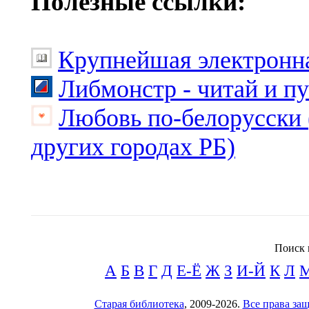
Полезные ссылки:
Крупнейшая электронна
Либмонстр - читай и п
Любовь по-белорусски 
других городах РБ)
Поиск 
А
Б
В
Г
Д
Е-Ё
Ж
З
И-Й
К
Л
Старая библиотека
, 2009-2026.
Все права з