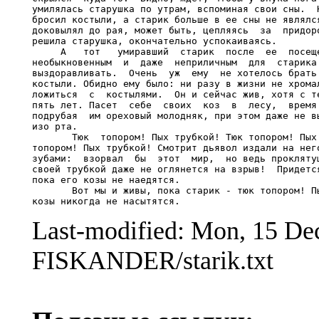
умилялась старушка по утрам, вспоминая свои сны.  Н
бросил костыли, а старик больше в ее сны не являлся
доковылял до рая, может быть, цепляясь  за  придоро
решила старушка, окончательно успокаиваясь.

     А   тот   умиравший  старик  после  ее  посеще
необыкновенным  и  даже  неприличным  для  старика 
выздоравливать.  Очень  уж  ему  не хотелось брать 
костыли. Обидно ему было: ни разу в жизни не хромал
ложиться  с  костылями.  Он и сейчас жив, хотя с те
пять лет. Пасет  себе  своих  коз  в  лесу,  время 
подрубая  им ореховый молодняк, при этом даже не вы
изо рта.

       Тюк  топором! Пых трубкой! Тюк топором! Пых 
топором! Пых трубкой! Смотрит дьявол издали на него
зубами:  взорвал  бы  этот  мир,  но ведь проклятущ
своей трубкой даже не оглянется на взрыв!  Придется
пока его козы не наедятся.

       Вот мы и живы, пока старик - тюк топором! Пы
Last-modified: Mon, 15 D
FISKANDER/starik.txt