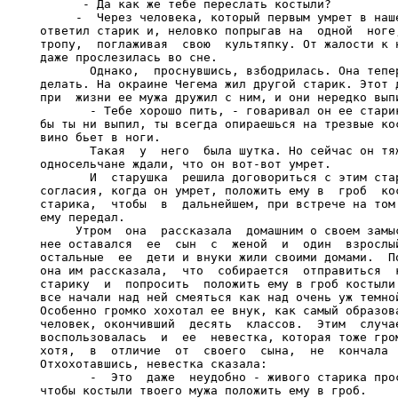
      - Да как же тебе переслать костыли?

     -  Через человека, который первым умрет в наше
ответил старик и, неловко попрыгав на  одной  ноге,
тропу,  поглаживая  свою  культяпку. От жалости к н
даже прослезилась во сне.

       Однако,  проснувшись, взбодрилась. Она тепер
делать. На окраине Чегема жил другой старик. Этот д
при  жизни ее мужа дружил с ним, и они нередко выпи
       - Тебе хорошо пить, - говаривал он ее старик
бы ты ни выпил, ты всегда опираешься на трезвые кос
вино бьет в ноги.

       Такая  у  него  была шутка. Но сейчас он тяж
односельчане ждали, что он вот-вот умрет.

       И  старушка  решила договориться с этим стар
согласия, когда он умрет, положить ему в  гроб  кос
старика,  чтобы  в  дальнейшем, при встрече на том 
ему передал.

     Утром  она  рассказала  домашним о своем замыс
нее оставался  ее  сын  с  женой  и  один  взрослый
остальные  ее  дети и внуки жили своими домами.  По
она им рассказала,  что  собирается  отправиться  к
старику  и  попросить  положить ему в гроб костыли 
все начали над ней смеяться как над очень уж темной
Особенно громко хохотал ее внук, как самый образова
человек, окончивший  десять  классов.  Этим  случае
воспользовалась  и  ее  невестка, которая тоже гром
хотя,  в  отличие  от  своего  сына,  не  кончала  
Отхохотавшись, невестка сказала:

       -  Это  даже  неудобно - живого старика прос
чтобы костыли твоего мужа положить ему в гроб.
