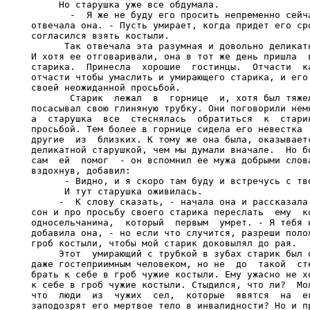
     Но старушка уже все обдумала.

       -  Я же не буду его просить непременно сейча
отвечала она. - Пусть умирает, когда придет его сро
согласился взять костыли.

      Так отвечала эта разумная и довольно деликатн
И хотя ее отговаривали, она в тот же день пришла  в
старика.  Принесла  хорошие  гостинцы.  Отчасти  ка
отчасти чтобы умаслить и умирающего старика, и его 
своей неожиданной просьбой.

       Старик  лежал  в  горнице  и, хотя был тяжел
посасывал свою глиняную трубку. Они поговорили немн
а  старушка  все  стеснялась  обратиться  к  старик
просьбой. Тем более в горнице сидела его невестка  
другие  из  близких. К тому же она была, оказываетс
деликатной старушкой, чем мы думали вначале.  Но бо
сам  ей  помог  - он вспомнил ее мужа добрыми слова
вздохнув, добавил:

      - Видно, и я скоро там буду и встречусь с тво
      И тут старушка оживилась.

     -  К слову сказать, - начала она и рассказала 
сон и про просьбу своего старика переслать  ему  ко
односельчанина,  который  первым  умрет. - Я тебя н
добавила она, - но если что случится, разреши полож
гроб костыли, чтобы мой старик доковылял до рая.

     Этот  умирающий с трубкой в зубах старик был о
даже гостеприимным человеком, но не  до  такой  сте
брать к себе в гроб чужие костыли. Ему ужасно не хо
к себе в гроб чужие костыли. Стыдился, что ли?  Мож
что  люди  из  чужих  сел,  которые  явятся  на  ег
заподозрят его мертвое тело в инвалидности? Но и пр