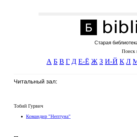
Старая библиотек
Поиск 
А
Б
В
Г
Д
Е-Ё
Ж
З
И-Й
К
Л
Читальный зал:
Тобий Гурвич
Командир "Нептуна"