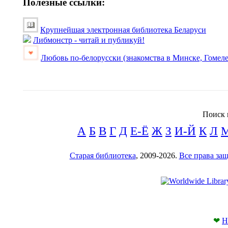
Полезные ссылки:
Крупнейшая электронная библиотека Беларуси
Либмонстр - читай и публикуй!
Любовь по-белорусски (знакомства в Минске, Гомеле
Поиск 
А
Б
В
Г
Д
Е-Ё
Ж
З
И-Й
К
Л
Старая библиотека
, 2009-2026.
Все права з
❤
Н