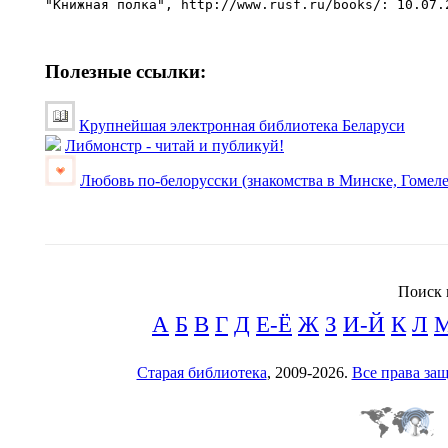
Полезные ссылки:
Крупнейшая электронная библиотека Беларуси
Либмонстр - читай и публикуй!
Любовь по-белорусски (знакомства в Минске, Гомеле
Поиск 
А
Б
В
Г
Д
Е-Ё
Ж
З
И-Й
К
Л
Старая библиотека
, 2009-2026.
Все права з