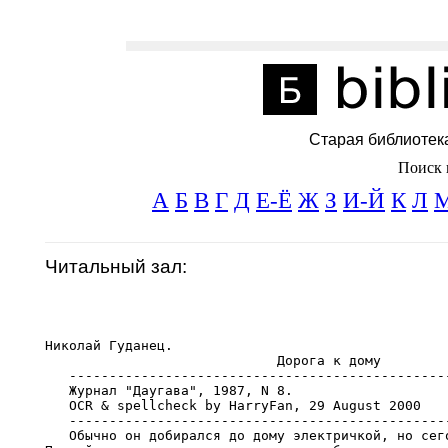
Старая библиотек
Поиск 
А
Б
В
Г
Д
Е-Ё
Ж
З
И-Й
К
Л
Читальный зал:
Николай Гуданец. 

                             Дорога к дому

   ------------------------------------------------
   Журнал "Даугава", 1987, N 8.

   OCR & spellcheck by HarryFan, 29 August 2000

   ------------------------------------------------
   Обычно он добирался до дому электричкой, но сего