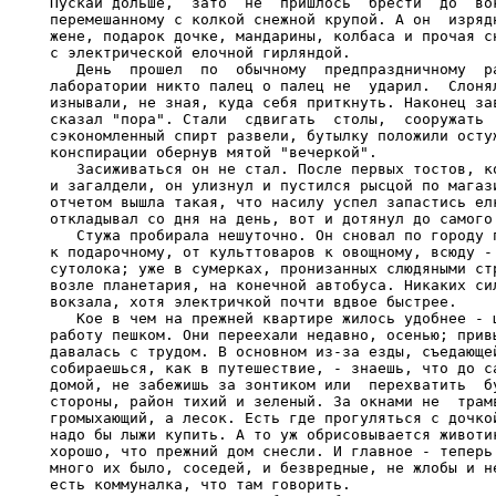
Пускай дольше,  зато  не  пришлось  брести  до  вок
перемешанному с колкой снежной крупой. А он  изрядн
жене, подарок дочке, мандарины, колбаса и прочая сн
с электрической елочной гирляндой.

   День  прошел  по  обычному  предпраздничному  ра
лаборатории никто палец о палец не  ударил.  Слонял
изнывали, не зная, куда себя приткнуть. Наконец зав
сказал "пора". Стали  сдвигать  столы,  сооружать  
сэкономленный спирт развели, бутылку положили остуж
конспирации обернув мятой "вечеркой".

   Засиживаться он не стал. После первых тостов, ко
и загалдели, он улизнул и пустился рысцой по магази
отчетом вышла такая, что насилу успел запастись елк
откладывал со дня на день, вот и дотянул до самого 
   Стужа пробирала нешуточно. Он сновал по городу п
к подарочному, от культтоваров к овощному, всюду - 
сутолока; уже в сумерках, пронизанных слюдяными стр
возле планетария, на конечной автобуса. Никаких сил
вокзала, хотя электричкой почти вдвое быстрее.

   Кое в чем на прежней квартире жилось удобнее - ц
работу пешком. Они переехали недавно, осенью; привы
давалась с трудом. В основном из-за езды, съедающей
собираешься, как в путешествие, - знаешь, что до са
домой, не забежишь за зонтиком или  перехватить  бу
стороны, район тихий и зеленый. За окнами не  трамв
громыхающий, а лесок. Есть где прогуляться с дочкой
надо бы лыжи купить. А то уж обрисовывается животик
хорошо, что прежний дом снесли. И главное - теперь 
много их было, соседей, и безвредные, не жлобы и не
есть коммуналка, что там говорить.
