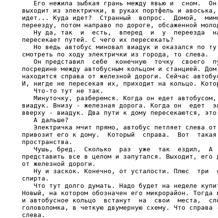
   Его нежила зыбкая грань между явью и  сном.  Он 
выходит из электрички, в руках портфель и авоська, 
идет... Куда идет?  Странный  вопрос.  Домой,  мимо
переезду, потом направо по дороге, обсаженной молод
   Ну да, так  и  есть,  вперед  и  у  переезда  на
пересекает путей. С чего их пересекать?

   Но ведь автобус миновал виадук и оказался по ту 
смотреть по ходу электрички из города, то слева.

   Он представил  себе  конечную  точку  своего  пу
посредине между автобусным кольцом и станцией. Дом,
находится справа от железной дороги. Сейчас автобус
И, нигде не пересекая их, приходит на кольцо. Котор
   Что-то тут не так.

   Минуточку, разберемся. Когда он едет автобусом, 
виадук. Внизу - железная дорога. Когда он  едет  эл
вверху - виадук. Два пути к дому пересекаются, это 
   А дальше?

   Электричка мчит прямо, автобус петляет слева от 
привозит его к дому.  Который  справа.  Вот  такая 
пространства.

   Чушь, бред.  Сколько  раз  уже  так  ездил,  А  
представить все в целом и запутался. Выходит, его д
от железной дороги.

   Ну и заскок. Конечно, от усталости. Плюс  три  с
спирта.

   Что тут долго думать. Надо будет на неделе купит
Новый, на котором обозначен его микрорайон. Тогда в
и автобусное кольцо  встанут  на  свои  места,  сло
головоломка, в четкую двумерную схему. Что справа -
слева.
