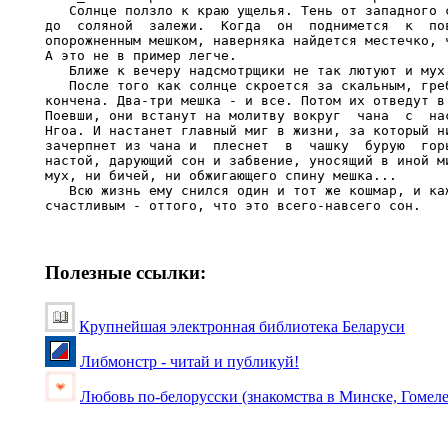
   Солнце ползло к краю ущелья. Тень от западного с
до  соляной  залежи.  Когда  он  поднимется  к  пов
опорожненным мешком, наверняка найдется местечко, ч
А это не в пример легче.

   Ближе к вечеру надсмотрщики не так лютуют и мух 
   После того как солнце скроется за скальным, греб
кончена. Два-три мешка - и все. Потом их отведут в 
Поевши, они встанут на молитву вокруг  чана  с  нас
Нгоа. И настанет главный миг в жизни, за который ни
зачерпнет из чана и  плеснет  в  чашку  бурую  горь
настой, дарующий сон и забвение, уносящий в иной ми
мух, ни бичей, ни обжигающего спину мешка...

   Всю жизнь ему снился один и тот же кошмар, и каж
Полезные ссылки:
Крупнейшая электронная библиотека Беларуси
Либмонстр - читай и публикуй!
Любовь по-белорусски (знакомства в Минске, Гомеле