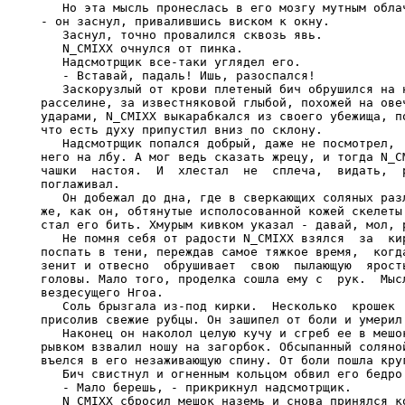
   Но эта мысль пронеслась в его мозгу мутным облач
- он заснул, привалившись виском к окну.

   Заснул, точно провалился сквозь явь.

   N_CMIXX очнулся от пинка.

   Надсмотрщик все-таки углядел его.

   - Вставай, падаль! Ишь, разоспался!

   Заскорузлый от крови плетеный бич обрушился на н
расселине, за известняковой глыбой, похожей на овеч
ударами, N_CMIXX выкарабкался из своего убежища, по
что есть духу припустил вниз по склону.

   Надсмотрщик попался добрый, даже не посмотрел,  
него на лбу. А мог ведь сказать жрецу, и тогда N_CM
чашки  настоя.  И  хлестал  не  сплеча,  видать,  р
поглаживал.

   Он добежал до дна, где в сверкающих соляных разл
же, как он, обтянутые исполосованной кожей скелеты.
стал его бить. Хмурым кивком указал - давай, мол, р
   Не помня себя от радости N_CMIXX взялся  за  кир
поспать в тени, переждав самое тяжкое время,  когда
зенит и отвесно  обрушивает  свою  пылающую  ярость
головы. Мало того, проделка сошла ему с  рук.  Мысл
вездесущего Нгоа.

   Соль брызгала из-под кирки.  Несколько  крошек  
присолив свежие рубцы. Он зашипел от боли и умерил 
   Наконец он наколол целую кучу и сгреб ее в мешок
рывком взвалил ношу на загорбок. Обсыпанный соляной
въелся в его незаживающую спину. От боли пошла круг
   Бич свистнул и огненным кольцом обвил его бедро.
   - Мало берешь, - прикрикнул надсмотрщик.

   N_CMIXX сбросил мешок наземь и снова принялся ко