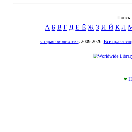
Поиск 
А
Б
В
Г
Д
Е-Ё
Ж
З
И-Й
К
Л
Старая библиотека
, 2009-2026.
Все права з
❤
Н