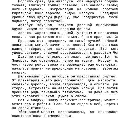
   Подошло сразу два автобуса, оба маршрута годилис
точнее, впихнула толпа; повезло, что нашлось свобод
ноги не держали.  Взгромоздил  на  колени  портфель
гирляндой. Окно заросло  льдом  наглухо.  Предыдущи
уровне глаз круглую дырочку, уже  подернутую  тускл
подышал, потер перчаткой.

   Автобус  заурчал,  зашипел  дверной  пневматикой
одуванчиками за окнами поплыли фонари.

   Хорошо. Хорошо ехать домой, усталым и навьюченны
елка, и завтра можно отоспаться, благо праздник. Хо
   Праздник есть праздник, но самый лучший - Новый 
новым счастьем. А зачем оно, новое? Хватит за глаза
давно и твердо знал, какое оно, счастье.  Это  когд
удовольствием, а домой возвращаешься с радостью Чег
   Даже не глядя в окно, он знал, где едет. Вот  па
Поворот, еще остановка, напротив театр.  Народу  на
мост через реку, вираж на разводке, еще остановка. 
началась прямая четырехрядная магистраль,  взбегающ
виадук.

   Дальнейший путь автобуса он представлял смутно, 
От планетария к его дому пролегало  два  маршрута. 
железной дорогой, возле радиозавода, и огибали  рай
сторон, встречаясь на автобусном кольце. Оба петлял
прошивая ряды панельных пятиэтажек. Он даже не пыта
этих зигзагах - ехал, думая о своем.

   Вот и виадук. Внизу грохочет электричка, может т
везет его с работы. Если бы он сидел в ней, через п
на своей станции...

   Убаюканный мерным  покачиванием,  он  привалился
окантовке окна и смежил веки.
