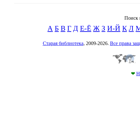
Поиск 
А
Б
В
Г
Д
Е-Ё
Ж
З
И-Й
К
Л
Старая библиотека
, 2009-2026.
Все права з
❤
Н