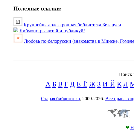
Полезные ссылки:
Крупнейшая электронная библиотека Беларуси
Либмонстр - читай и публикуй!
Любовь по-белорусски (знакомства в Минске, Гомеле
Поиск 
А
Б
В
Г
Д
Е-Ё
Ж
З
И-Й
К
Л
Старая библиотека
, 2009-2026.
Все права з
❤
Н