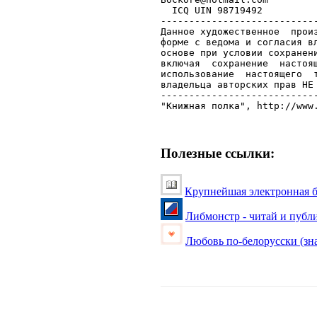
Полезные ссылки:
Крупнейшая электронная б
Либмонстр - читай и публ
Любовь по-белорусски (зна