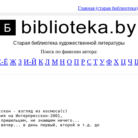
Главная (старая библиотека)
Старая библиотека художественной литературы
Поиск по фамилии автора:
Е-Ё
Ж
З
И-Й
К
Л
М
Н
О
П
Р
С
Т
У
Ф
Х
Ц
Ч