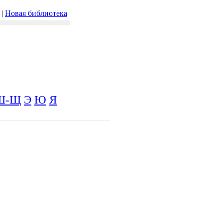
|
Новая библиотека
Ш-Щ
Э
Ю
Я