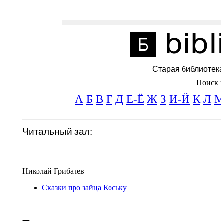
Старая библиотек
Поиск 
А
Б
В
Г
Д
Е-Ё
Ж
З
И-Й
К
Л
Читальный зал:
Николай Грибачев
Сказки про зайца Коську