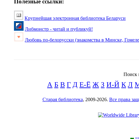
Полезные ссылки:
Крупнейшая электронная библиотека Беларуси
Либмонстр - читай и публикуй!
Любовь по-белорусски (знакомства в Минске, Гомеле
Поиск 
А
Б
В
Г
Д
Е-Ё
Ж
З
И-Й
К
Л
Старая библиотека
, 2009-2026.
Все права з