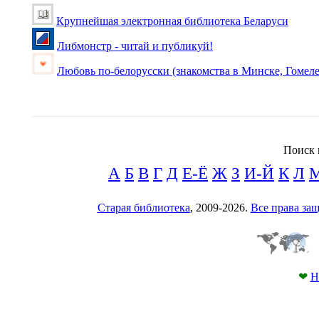
Крупнейшая электронная библиотека Беларуси
Либмонстр - читай и публикуй!
Любовь по-белорусски (знакомства в Минске, Гомеле
Поиск 
А
Б
В
Г
Д
Е-Ё
Ж
З
И-Й
К
Л
Старая библиотека
, 2009-2026.
Все права з
❤
Н