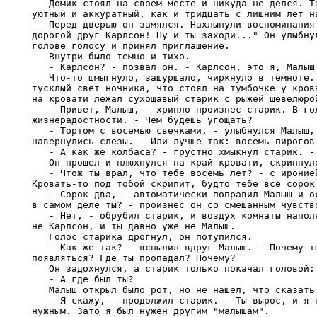
   Домик стоял на своем месте и никуда не делся. Та
уютный и аккуратный, как и тридцать с лишним лет на
   Перед дверью он замялся. Нахлынули воспоминания:
дорогой друг Карлсон! Ну и ты заходи..." Он улыбнул
голове голосу и принял приглашение.

   Внутри было темно и тихо.

   - Карлсон? - позвал он. - Карлсон, это я, Малыш.
   Что-то шмыгнуло, зашуршало, чиркнуло в темноте. 
тусклый свет ночника, что стоял на тумбочке у крова
на кровати лежал сухощавый старик с рыжей шевелюрой
   - Привет, Малыш, - хрипло произнес старик. В гол
жизнерадостности. - Чем будешь угощать?

   - Тортом с восемью свечками, - улыбнулся Малыш, 
навернулись слезы. - Или лучше так: восемь пирогов 
   - А как же колбаса? - грустно хмыкнул старик. - 
   Он прошел и плюхнулся на край кровати, скрипнуло
   - Чтож ты врал, что тебе восемь лет? - с иронией
Кровать-то под тобой скрипит, будто тебе все сорок.
   - Сорок два, - автоматически поправил Малыш и ос
в самом деле ты? - произнес он со смешанным чувство
   - Нет, - обрубил старик, и воздух комнаты наполн
не Карлсон, и ты давно уже не Малыш.

   Голос старика дрогнул, он потупился.

   - Как же так? - вспылил вдруг Малыш. - Почему ты
появляться? Где ты пропадал? Почему?

   Он задохнулся, а старик только покачал головой:

   - А где был ты?

   Малыш открыл было рот, но не нашел, что сказать.
   - Я скажу, - продолжил старик. - Ты вырос, и я п
нужным. Зато я был нужен другим "малышам".
