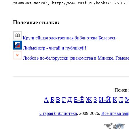
Полезные ссылки:
Крупнейшая электронная библиотека Беларуси
Либмонстр - читай и публикуй!
Любовь по-белорусски (знакомства в Минске, Гомеле
Поиск 
А
Б
В
Г
Д
Е-Ё
Ж
З
И-Й
К
Л
Старая библиотека
, 2009-2026.
Все права з