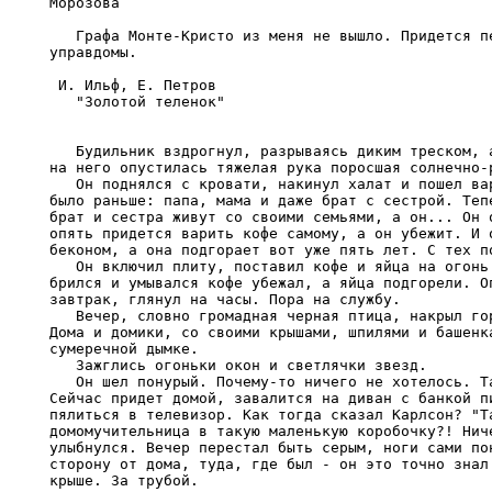
Морозова 

   Графа Монте-Кристо из меня не вышло. Придется пе
управдомы.

 И. Ильф, Е. Петров 

   "Золотой теленок"

   Будильник вздрогнул, разрываясь диким треском, а
на него опустилась тяжелая рука поросшая солнечно-р
   Он поднялся с кровати, накинул халат и пошел вар
было раньше: папа, мама и даже брат с сестрой. Тепе
брат и сестра живут со своими семьями, а он... Он о
опять придется варить кофе самому, а он убежит. И о
беконом, а она подгорает вот уже пять лет. С тех по
   Он включил плиту, поставил кофе и яйца на огонь 
брился и умывался кофе убежал, а яйца подгорели. Оп
завтрак, глянул на часы. Пора на службу.

   Вечер, словно громадная черная птица, накрыл гор
Дома и домики, со своими крышами, шпилями и башенка
сумеречной дымке.

   Зажглись огоньки окон и светлячки звезд.

   Он шел понурый. Почему-то ничего не хотелось. Та
Сейчас придет домой, завалится на диван с банкой пи
пялиться в телевизор. Как тогда сказал Карлсон? "Та
домомучительница в такую маленькую коробочку?! Ниче
улыбнулся. Вечер перестал быть серым, ноги сами пон
сторону от дома, туда, где был - он это точно знал 
крыше. За трубой.
