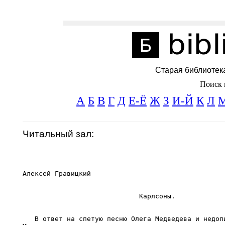
Старая библиотек
Поиск 
А
Б
В
Г
Д
Е-Ё
Ж
З
И-Й
К
Л
Читальный зал:
Алексей Гравицкий

                             Карлсоны.

   В ответ на спетую песню Олега Медведева и недопи