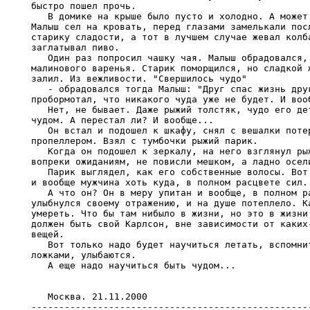
быстро пошел прочь.

   В домике на крыше было пусто и холодно. А может 
Малыш сел на кровать, перед глазами замелькали посл
старику сладости, а тот в лучшем случае жевал колба
заглатывал пиво.

   Один раз попросил чашку чая. Малыш обрадовался, 
малинового варенья. Старик поморщился, но сладкой ж
залил. Из вежливости. "Свершилось чудо"

   - обрадовался тогда Малыш: "Друг спас жизнь друг
пробормотал, что никакого чуда уже не будет. И вооб
   Нет, не бывает. Даже рыжий толстяк, чудо его дет
чудом. А перестал ли? И вообще...

   Он встал и подошел к шкафу, снял с вешалки потер
пропеллером. Взял с тумбочки рыжий парик.

   Когда он подошел к зеркалу, на него взглянул рыж
вопреки ожиданиям, не повисли мешком, а ладно осели
   Парик выглядел, как его собственные волосы. Вот 
и вообще мужчина хоть куда, в полном расцвете сил. 
   А что он? Он в меру упитан и вообще, в полном ра
улыбнулся своему отражению, и на душе потеплело. Ка
умереть. Что бы там нибыло в жизни, но это в жизни.
должен быть свой Карлсон, вне зависимости от каких-
вещей.

   Вот только надо будет научиться летать, вспомнит
ложками, улыбаются.

   А еще надо научиться быть чудом...

   Москва. 21.11.2000 

---------------------------------------------------