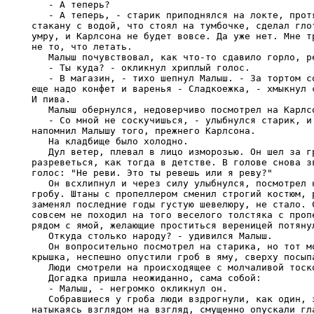
   - А теперь?

   - А теперь, - старик приподнялся на локте, протя
стакану с водой, что стоял на тумбочке, сделал глот
умру, и Карлсона не будет вовсе. Да уже нет. Мне тр
не то, что летать.

   Малыш почувствовал, как что-то сдавило горло, ре
   - Ты куда? - окликнул хриплый голос.

   - В магазин, - тихо шепнул Малыш. - За тортом со
еще надо конфет и варенья - Сладкоежка, - хмыкнул с
И пива.

   Малыш обернулся, недоверчиво посмотрел на Карлсо
   - Со мной не соскучишься, - улыбнулся старик, и 
напомнил Малышу того, прежнего Карлсона.

   На кладбище было холодно.

   Дул ветер, плевал в лицо изморозью. Он шел за гр
разреветься, как тогда в детстве. В голове снова зв
голос: "Не реви. Это ты ревешь или я реву?"

   Он всхлипнул и через силу улыбнулся, посмотрел н
гробу. Штаны с пропеллером сменил строгий костюм, р
заменял последние годы густую шевелюру, не стало. С
совсем не походил на того веселого толстяка с пропе
рядом с ямой, желающие проститься вереницей потянул
   Откуда столько народу? - удивился Малыш.

   Он вопросительно посмотрел на старика, но тот мо
крышка, неспешно опустили гроб в яму, сверху посыпа
   Люди смотрели на происходящее с молчаливой тоско
   Догадка пришла неожиданно, сама собой:

   - Малыш, - негромко окликнул он.

   Собравшиеся у гроба люди вздрогнули, как один, з
натыкаясь взглядом на взгляд, смущенно опускали гла