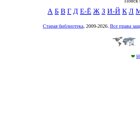
Поиск 
А
Б
В
Г
Д
Е-Ё
Ж
З
И-Й
К
Л
Старая библиотека
, 2009-2026.
Все права з
❤
Н