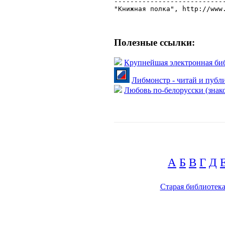
Полезные ссылки:
Крупнейшая электронная би
Либмонстр - читай и публ
Любовь по-белорусски (знако
А
Б
В
Г
Д
Старая библиотек