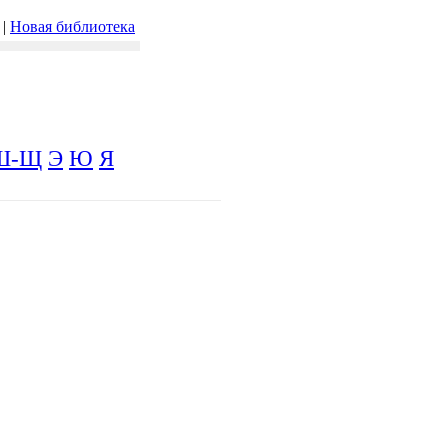
|
Новая библиотека
Ш-Щ
Э
Ю
Я