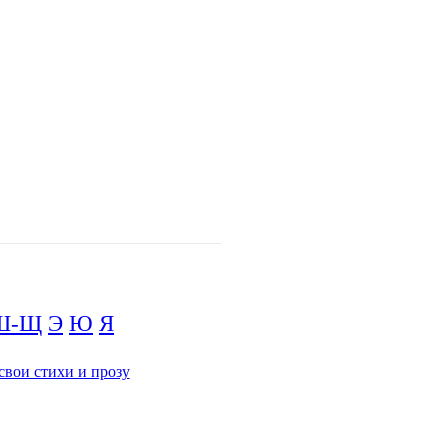
Ш-Щ
Э
Ю
Я
свои стихи и прозу