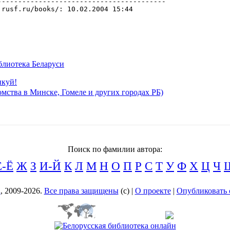
блиотека Беларуси
икуй!
мства в Минске, Гомеле и других городах РБ)
Поиск по фамилии автора:
Е-Ё
Ж
З
И-Й
К
Л
М
Н
О
П
Р
С
Т
У
Ф
Х
Ц
Ч
а
, 2009-2026.
Все права защищены
(с) |
О проекте
|
Опубликовать 