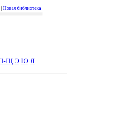
|
Новая библиотека
Ш-Щ
Э
Ю
Я