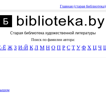
Главная (старая библиотека)
Старая библиотека художественной литературы
Поиск по фамилии автора:
Е-Ё
Ж
З
И-Й
К
Л
М
Н
О
П
Р
С
Т
У
Ф
Х
Ц
Ч
лышом