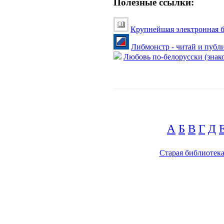
Полезные ссылки:
Крупнейшая электронная б
Либмонстр - читай и публ
Любовь по-белорусски (знако
А
Б
В
Г
Д
Старая библиотек