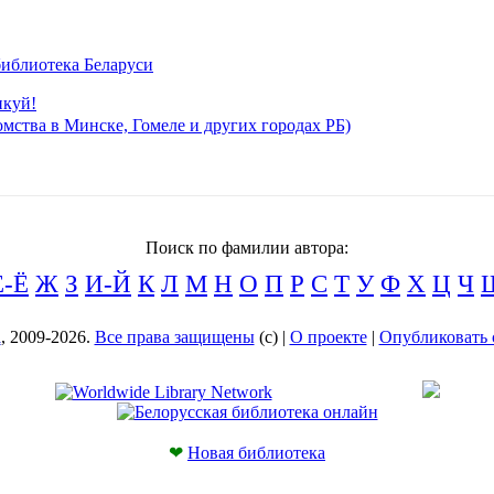
иблиотека Беларуси
икуй!
мства в Минске, Гомеле и других городах РБ)
Поиск по фамилии автора:
Е-Ё
Ж
З
И-Й
К
Л
М
Н
О
П
Р
С
Т
У
Ф
Х
Ц
Ч
а
, 2009-2026.
Все права защищены
(с) |
О проекте
|
Опубликовать 
❤
Новая библиотека