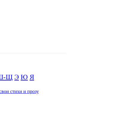
Ш-Щ
Э
Ю
Я
свои стихи и прозу