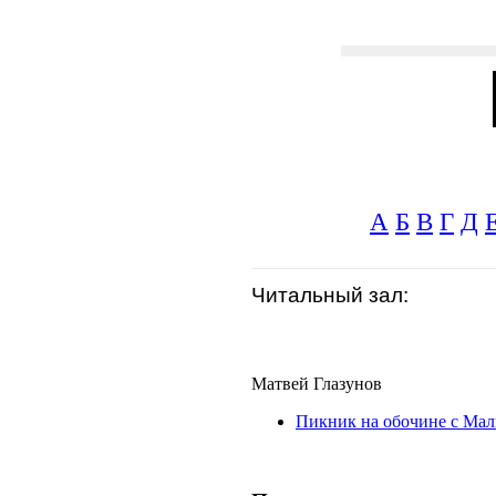
А
Б
В
Г
Д
Читальный зал:
Матвей Глазунов
Пикник на обочине с Ма