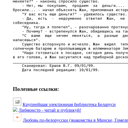
меняете?" - наконец спросило существо.

    - Нет, мы  покупаем,  продаем  за  деньги....  
бросили... - начал объяснять Жан, припоминая истори
    "У вас есть еще деньги?" - удивилось существо.

    - Да,  есть  -  недоуменно  ответил  Жан,  не  
собеседника.

    "Ну, тогда я полетел", - разочарованно протянул
    - Почему? - встрепенулся Жан, обидевшись на так
    "С  вами  еще  нечем  меняться,  а  разные  ден
напасешься".

    Существо вспорхнуло и исчезло. Жан  видел  тепе
солнечную батарею и проплывающую в иллюминаторе Зем
    "Надо готовиться к посадке, сегодня день получк
в его голове, и Жан засуетился над приборной доской
___________________________________________________
    Сканиpовал: Еpшов В.Г. 09/01/99.

Полезные ссылки:
Крупнейшая электронная библиотека Беларуси
Либмонстр - читай и публикуй!
Любовь по-белорусски (знакомства в Минске, Гомеле