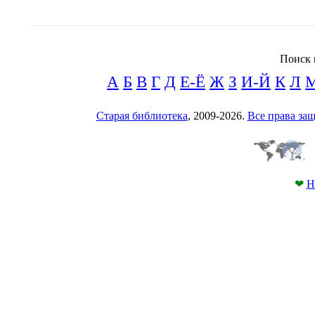
Поиск 
А
Б
В
Г
Д
Е-Ё
Ж
З
И-Й
К
Л
Старая библиотека
, 2009-2026.
Все права з
❤
Н