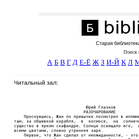
Старая библиотек
Поиск 
А
Б
В
Г
Д
Е-Ё
Ж
З
И-Й
К
Л
Читальный зал:
                             Юрий Глазков

                            РАЗОЧАРОВАНИЕ

    Проснувшись, Жан по привычке посмотрел в иллюми
там, за обшивкой корабля,  в  космосе,  на  солнечн
существо в ярком скафандре. Солнце освещало его,  и
всеми цветами, словно утренняя заря.

    Первое, что Жан сделал от неожиданности, - это 