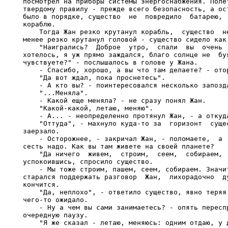
посмотрел на приборы системы энергоснабжения. Полет
твердому правилу - прежде всего безопасность, а ост
было в порядке, существо  не  повредило  батарею,  
кораблю.

    Тогда Жан резко крутанул корабль,  существо  не
менее резко крутанул головой - существо сидело как 
    "Наигрались?  Доброе  утро,  спали  вы  очень  
хотелось, я уж прямо заждался, благо солнце не  буя
чувствуете?" - послышалось в голове у Жана.

    - Спасибо, хорошо, а вы что там делаете? - отор
    "Да вот ждал, пока проснетесь".

    - А кто вы? - поинтересовался несколько запозда
    "...Меняла".

    - Какой еще меняла? - не сразу понял Жан.

    "Какой-какой, летаю, меняю".

    - А... - неопределенно протянул Жан, - а откуда
    "Оттуда", - махнуло куда-то за  горизонт  сущес
заерзало.

    - Осторожнее, - закричал Жан, - поломаете,  а  
сесть надо. Как вы там живете на своей планете?

    "Да ничего  живем,  строим,  сеем,  собираем,  
успокоившись, спросило существо.

    - Мы тоже строим, пашем, сеем, собираем. Значит
старался поддержать разговор  Жан,  лихорадочно  ду
кончится.

    "Да, неплохо", - ответило существо, явно теряя 
чего-то ожидало.

    - Ну а чем вы сами занимаетесь? - опять переспр
очередную паузу.

    "Я же сказал - летаю, меняюсь: одним отдаю, у д