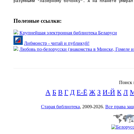
Полезные ссылки:
Крупнейшая электронная библиотека Беларуси
Либмонстр - читай и публикуй!
Любовь по-белорусски (знакомства в Минске, Гомеле и
Поиск 
А
Б
В
Г
Д
Е-Ё
Ж
З
И-Й
К
Л
Старая библиотека
, 2009-2026.
Все права з