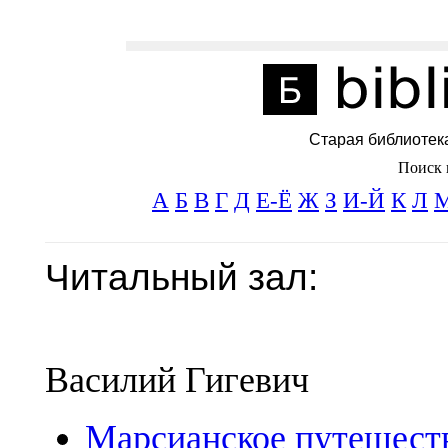
Старая библиотек
Поиск 
А
Б
В
Г
Д
Е-Ё
Ж
З
И-Й
К
Л
Читальный зал:
Василий Гигевич
Марсианское путешест