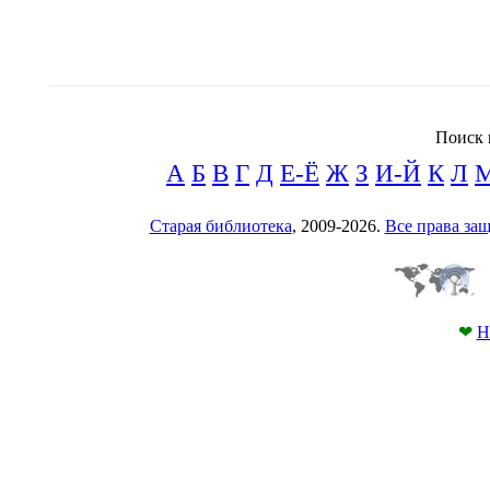
Поиск 
А
Б
В
Г
Д
Е-Ё
Ж
З
И-Й
К
Л
Старая библиотека
, 2009-2026.
Все права з
❤
Н