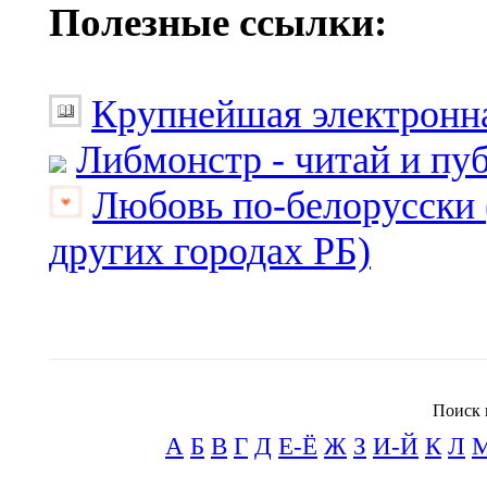
Полезные ссылки:
Крупнейшая электронна
Либмонстр - читай и пу
Любовь по-белорусски 
других городах РБ)
Поиск 
А
Б
В
Г
Д
Е-Ё
Ж
З
И-Й
К
Л