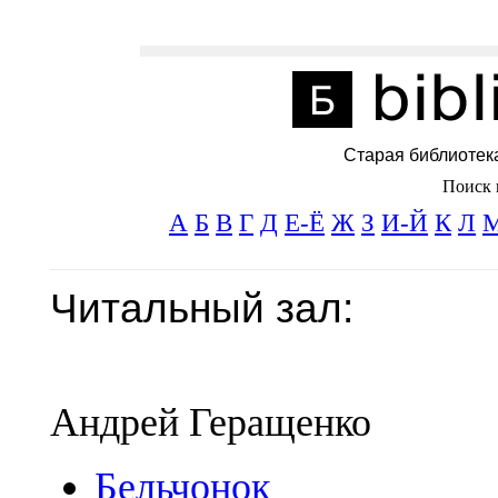
Старая библиотек
Поиск 
А
Б
В
Г
Д
Е-Ё
Ж
З
И-Й
К
Л
Читальный зал:
Андрей Геращенко
Бельчонок