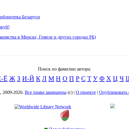
иблиотека Беларуси
икуй!
комства в Минске, Гомеле и других городах РБ)
Поиск по фамилии автора:
Е-Ё
Ж
З
И-Й
К
Л
М
Н
О
П
Р
С
Т
У
Ф
Х
Ц
Ч
а
, 2009-2026.
Все права защищены
(с) |
О проекте
|
Опубликовать 