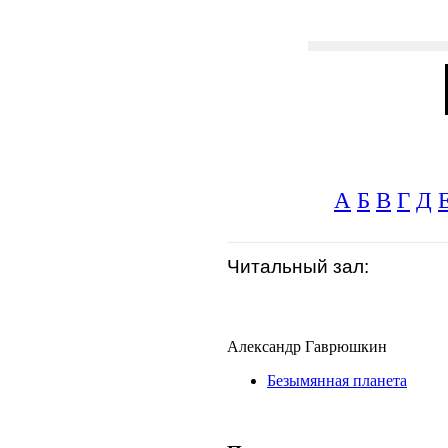
А
Б
В
Г
Д
Читальный зал:
Александр Гаврюшкин
Безымянная планета