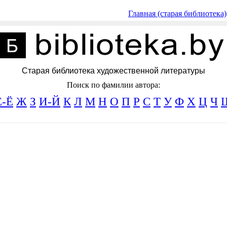
Главная (старая библиотека)
Старая библиотека художественной литературы
Поиск по фамилии автора:
Е-Ё
Ж
З
И-Й
К
Л
М
Н
О
П
Р
С
Т
У
Ф
Х
Ц
Ч