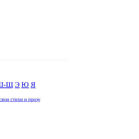
Ш-Щ
Э
Ю
Я
свои стихи и прозу