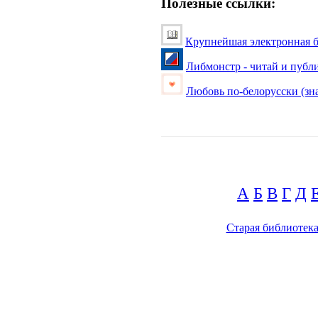
Полезные ссылки:
Крупнейшая электронная б
Либмонстр - читай и публ
Любовь по-белорусски (зна
А
Б
В
Г
Д
Старая библиотек