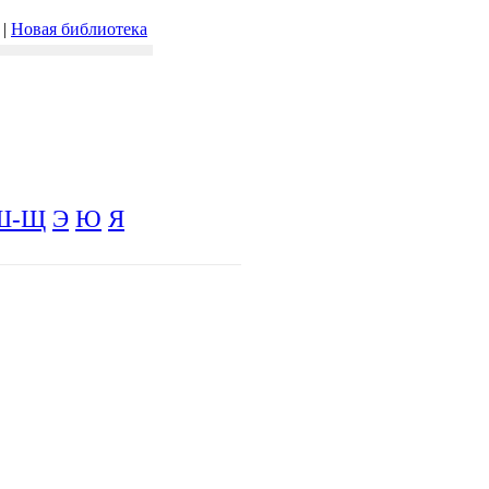
|
Новая библиотека
Ш-Щ
Э
Ю
Я