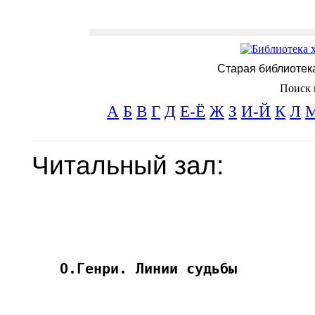
Старая библиотек
Поиск 
А
Б
В
Г
Д
Е-Ё
Ж
З
И-Й
К
Л
Читальный зал: