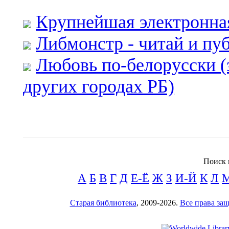
Крупнейшая электронна
Либмонстр - читай и пу
Любовь по-белорусски (
других городах РБ)
Поиск 
А
Б
В
Г
Д
Е-Ё
Ж
З
И-Й
К
Л
Старая библиотека
, 2009-2026.
Все права з