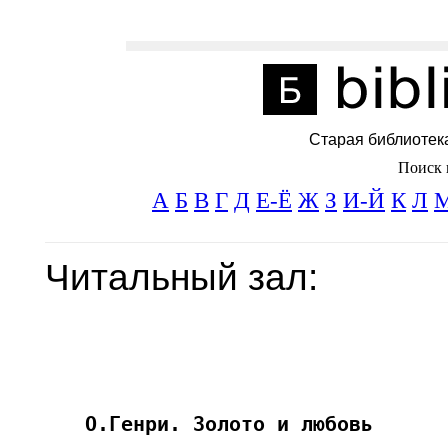
Старая библиотек
Поиск 
А
Б
В
Г
Д
Е-Ё
Ж
З
И-Й
К
Л
Читальный зал: