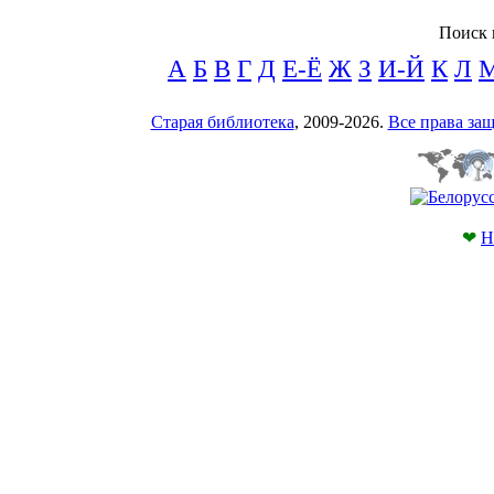
Поиск 
А
Б
В
Г
Д
Е-Ё
Ж
З
И-Й
К
Л
Старая библиотека
, 2009-2026.
Все права з
❤
Н