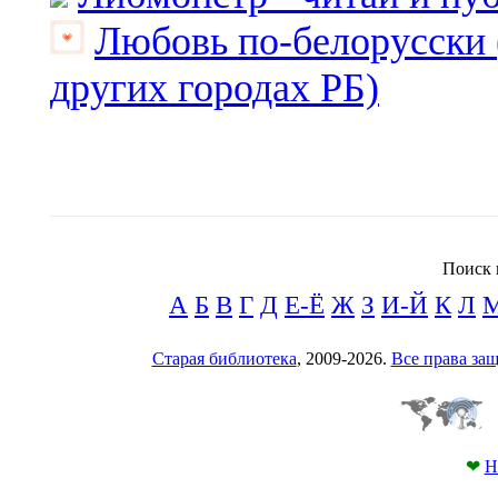
Любовь по-белорусски 
других городах РБ)
Поиск 
А
Б
В
Г
Д
Е-Ё
Ж
З
И-Й
К
Л
Старая библиотека
, 2009-2026.
Все права з
❤
Н