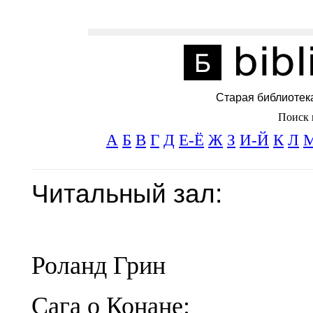
Старая библиотек
Поиск 
А
Б
В
Г
Д
Е-Ё
Ж
З
И-Й
К
Л
Читальный зал:
Роланд Грин
Сага о Конане: