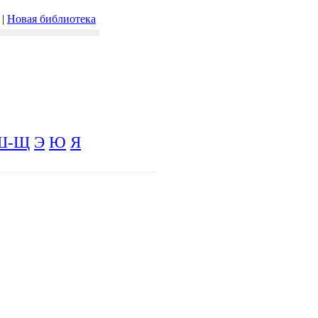
|
Новая библиотека
Ш-Щ
Э
Ю
Я