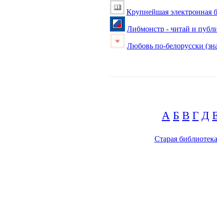
Крупнейшая электронная б
Либмонстр - читай и публ
Любовь по-белорусски (зна
А
Б
В
Г
Д
Старая библиотек