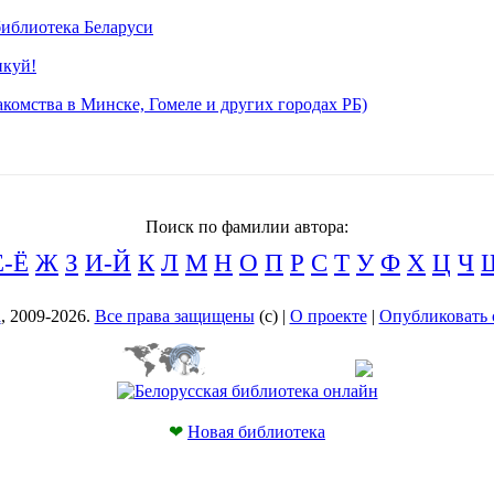
иблиотека Беларуси
икуй!
комства в Минске, Гомеле и других городах РБ)
Поиск по фамилии автора:
Е-Ё
Ж
З
И-Й
К
Л
М
Н
О
П
Р
С
Т
У
Ф
Х
Ц
Ч
а
, 2009-2026.
Все права защищены
(с) |
О проекте
|
Опубликовать 
❤
Новая библиотека