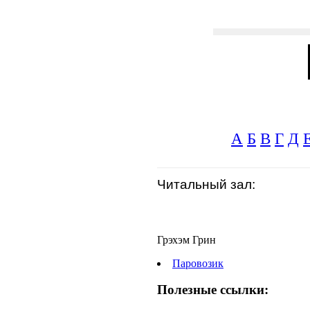
А
Б
В
Г
Д
Читальный зал:
Грэхэм Грин
Паровозик
Полезные ссылки: