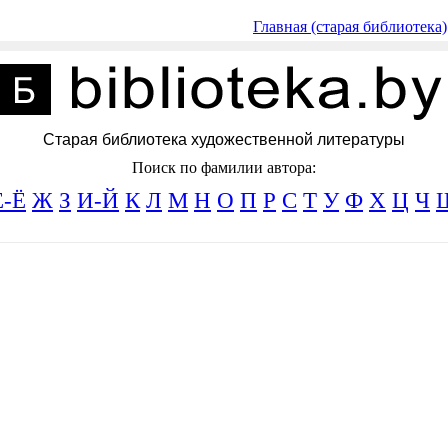
Главная (старая библиотека)
Старая библиотека художественной литературы
Поиск по фамилии автора:
Е-Ё
Ж
З
И-Й
К
Л
М
Н
О
П
Р
С
Т
У
Ф
Х
Ц
Ч