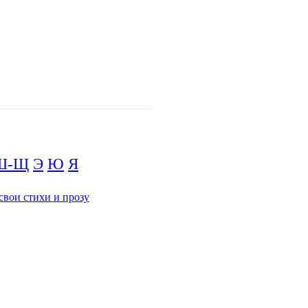
Ш-Щ
Э
Ю
Я
свои стихи и прозу