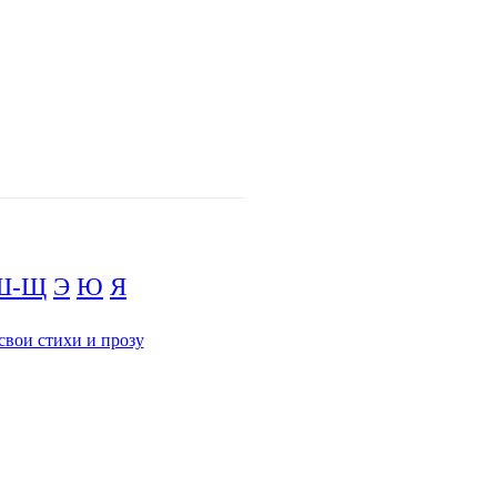
Ш-Щ
Э
Ю
Я
свои стихи и прозу