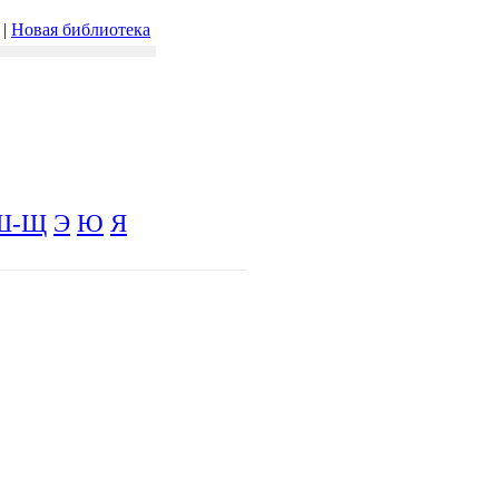
|
Новая библиотека
Ш-Щ
Э
Ю
Я