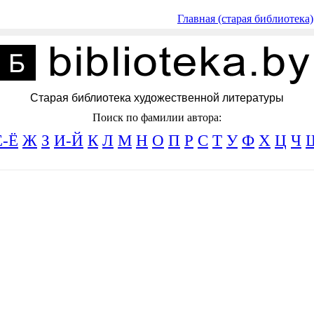
Главная (старая библиотека)
Старая библиотека художественной литературы
Поиск по фамилии автора:
Е-Ё
Ж
З
И-Й
К
Л
М
Н
О
П
Р
С
Т
У
Ф
Х
Ц
Ч