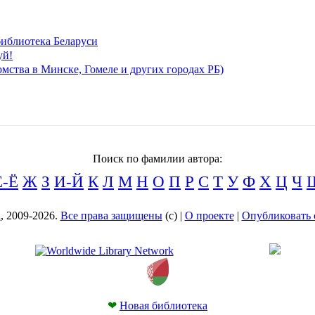
иблиотека Беларуси
уй!
мства в Минске, Гомеле и других городах РБ)
Поиск по фамилии автора:
Е-Ё
Ж
З
И-Й
К
Л
М
Н
О
П
Р
С
Т
У
Ф
Х
Ц
Ч
а
, 2009-2026.
Все права защищены
(с) |
О проекте
|
Опубликовать 
❤
Новая библиотека