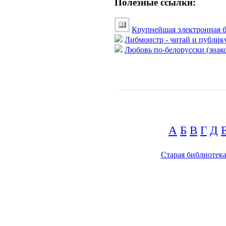
Полезные ссылки:
Крупнейшая электронная б
Либмонстр - читай и публик
Любовь по-белорусски (знако
А
Б
В
Г
Д
Старая библиотек