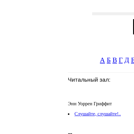
А
Б
В
Г
Д
Читальный зал:
Энн Уоррен Гриффит
Слушайте, слушайте!..