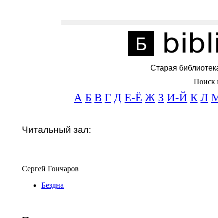
Старая библиотек
Поиск 
А
Б
В
Г
Д
Е-Ё
Ж
З
И-Й
К
Л
Читальный зал:
Сергей Гончаров
Бездна