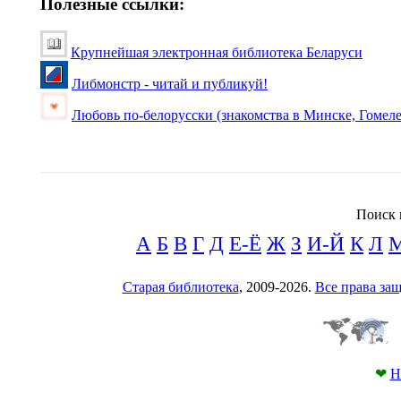
Полезные ссылки:
Крупнейшая электронная библиотека Беларуси
Либмонстр - читай и публикуй!
Любовь по-белорусски (знакомства в Минске, Гомеле
Поиск 
А
Б
В
Г
Д
Е-Ё
Ж
З
И-Й
К
Л
Старая библиотека
, 2009-2026.
Все права з
❤
Н