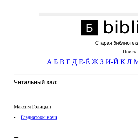
Старая библиотек
Поиск 
А
Б
В
Г
Д
Е-Ё
Ж
З
И-Й
К
Л
Читальный зал:
Максим Голицын
Гладиаторы ночи