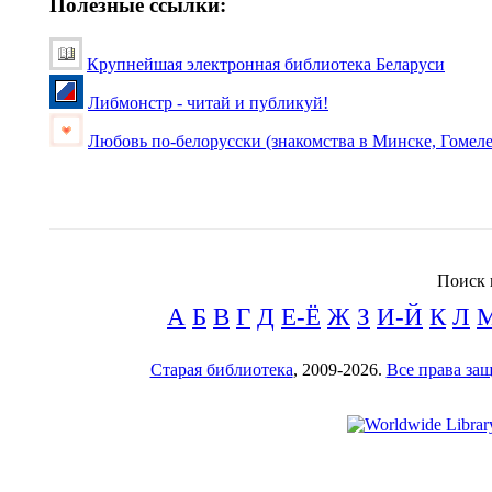
Полезные ссылки:
Крупнейшая электронная библиотека Беларуси
Либмонстр - читай и публикуй!
Любовь по-белорусски (знакомства в Минске, Гомеле
Поиск 
А
Б
В
Г
Д
Е-Ё
Ж
З
И-Й
К
Л
Старая библиотека
, 2009-2026.
Все права з