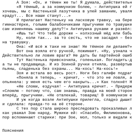
А Зоя: «Ох, и тёмен же ты! Я думала, действительн
«Я тёмный, а за коммунизм болею, – Антипушка ей 
хочешь, мы с Настенькой лазутчика в улей заманим, уваля
крадут... Все наши станут...»
И прилагает Настеньку на ласковую травку, на бер
гимнастёрке, голыми балабончиками прыгучими по травушке
сам изменяешь нашему делу?!» Антипушка руками и развёл:
«Ишь ты! Что тебе дороже – колхозный мёд или бабь
Ну, коли так... за то сесть, что не засадил – без
на травушку.
Она: «И всё ж таки не знаю! Не тёмное ли делаем?»
Вот она взяла его ручкой, пожимает. «Ну, узнала ч
Действительно ли ловим врага? Не дать бы партейной ошиб
Тут Настенька привскочила, голенькая. Погладить-д
а ты не продавщица. И из Зоиной ручки отняла, развёртыв
пьяны, сладенька без охраны... На-кось! На-кось!»
Зоя и встала во весь рост. Ноги без галифе подраг
«Поняла я теперь, - кричит, - что это не ловля, а
опьянела: у меня есть чем его накрыть...» Как толкнёт Н
«Не сломи, ездучая! – Антипушка кричит. – Придерж
«Сломлю – потому что, сам знаешь, правда на моей сторон
вперёд, прыгучими. «Не отвлекай, товарищ! В коммунизм е
И уж когда возле Антипушки прилегла, сладко дышит
и сделала: правда-то на её стороне.
С тех пор стала широко преследовать проказливых л
как уважал Зою народ. Мужики ей: «Спасибо, Филимоновна,
пор вспоминают старики: при Зое, мол, только и видали к
Пояснения