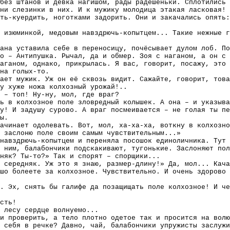
без штанов и девка нагишом, рады радёшеньки. Сплотились 
ни слезинки в них. И к мужику молодица этакая ласковая! 
ть-куердить, ноготками задорить. Они и закачались опять:
у изюминкой, медовым навздрючь-копытцем... Такие нежные 
ана уставила себе в переносицу, почёсывает дулом лоб. По
о – Антипушка. Рычал, да и обмер. Зоя с наганом, а он с 
аганом, однако, прикрылась. Я вас, говорит, посажу, это 
на голых-то.
ает мужик. Уж он её сквозь видит. Сажайте, говорит, това
у хуже ножа колхозный урожай!..
 – топ! Ну-ну, мол, где враг?
ь в колхозное поле зловредный колышек. А она – и указыва
у! И задушу сурово. А враг посмеивается – не голая ты пе
ы.
ачинает одолевать. Вот, мол, ха-ха-ха, воткну в колхозно
 заслоню поле своим самым чувствительным...»
навздрючь-копытцем и переняла посошок единоличника. Тут 
 ним, балабончики подскакивают, тугонькие. Заслоняют пол
дняк? Ты-то?» Так и спорят – спорщики...
 середняк. Уж это я знаю, размер-длину!» Да, мол... Кача
шо болеете за колхозное. Чувствительно. И очень здорово 
. Эх, снять бы галифе да позащищать поле колхозное! И че
сть!
 лесу сердце волнуемо...
и проверить, а тело плотно одетое так и просится на волю
 себя в речке? Давно, чай, балабончики упружисты заслужи