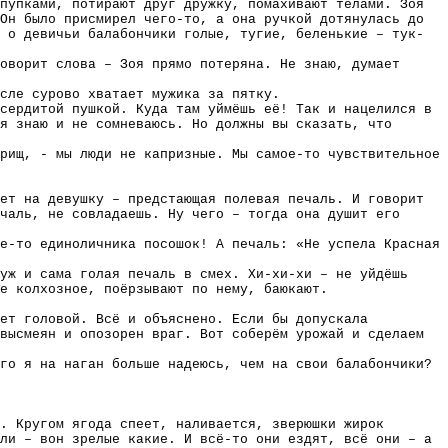
пупками, потирают друг дружку, помахивают телами. Зоя
Он было присмирел чего-то, а она ручкой дотянулась до
 о девичьи балабончики голые, тугие, беленькие – тук-
говорит слова – Зоя прямо потеряна. Не знаю, думает
сле сурово хватает мужика за пятку.
сердитой пушкой. Куда там уймёшь её! Так и нацелился в
я знаю и не сомневаюсь. Но должны вы сказать, что
рищ, - мы люди не капризные. Мы самое-то чувствительное
ет на девушку – предстающая полевая печаль. И говорит
чаль, не совладаешь. Ну чего – тогда она душит его
е-то единоличника посошок! А печаль: «Не успела Красная
уж и сама голая печаль в смех. Хи-хи-хи – не уйдёшь
е колхозное, поёрзывают по нему, баюкают.
ет головой. Всё и объяснено. Если бы допускала
высмеян и опозорен враг. Вот соберём урожай и сделаем
го я на наган больше надеюсь, чем на свои балабончики?
. Кругом ягода спеет, наливается, зверюшки жирок
ли – вон зрелые какие. И всё-то они ездят, всё они – а