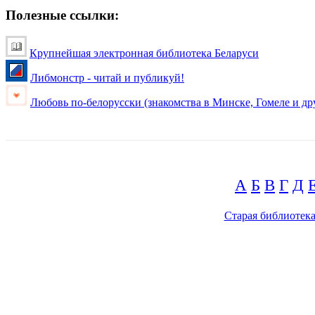
Полезные ссылки:
Крупнейшая электронная библиотека Беларуси
Либмонстр - читай и публикуй!
Любовь по-белорусски (знакомства в Минске, Гомеле и др
А
Б
В
Г
Д
Старая библиотек