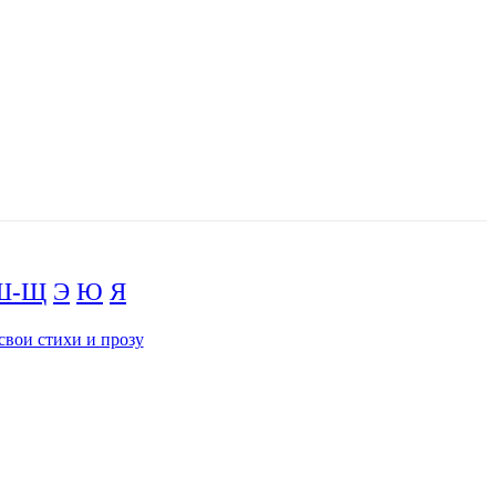
Ш-Щ
Э
Ю
Я
свои стихи и прозу