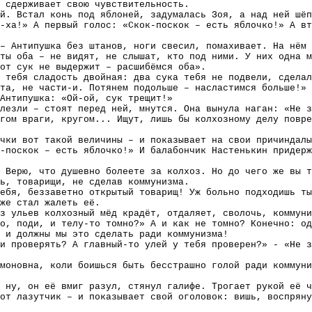
о сдерживает свою чувствительность.
й. Встал конь под яблоней, задумалась Зоя, а над ней шёп
-ха!» А первый голос: «Скок-поскок – есть яблочко!» А вт
– Антипушка без штанов, ноги свесил, помахивает. На нём 
ты оба – не видят, не слышат, кто под ними. У них одна 
от сук не выдержит – расшибёмся оба».
 тебя сладость двойная: два сука тебя не подвели, сделал
та, не части-и. Потянем подольше – насластимся больше!» 
Антипушка: «Ой-ой, сук трещит!»
лезли – стоят перед ней, мнутся. Она вынула наган: «Не 
гом враги, кругом... Ищут, лишь бы колхозному делу повре
очки вот такой величины – и показывает на свои причиндал
-поскок – есть яблочко!» И балабончик Настенькин придер
 Верю, что душевно болеете за колхоз. Но до чего же вы т
сь, товарищи, не сделав коммунизма.
ебя, беззаветно открытый товарищ! Уж больно подходишь ты
же стал жалеть её.
з ульев колхозный мёд крадёт, отдаляет, сволочь, коммуни
о, поди, и телу-то томно?» А и как не томно? Конечно: од
 и должны мы это сделать ради коммунизма!
и проверять? А главный-то улей у тебя проверен?» - «Не з
моновна, коли боишься быть бесстрашно голой ради коммуни
 ну, он её вмиг разул, стянул галифе. Трогает рукой её ч
от лазутчик – и показывает свой оголовок: вишь, воспряну