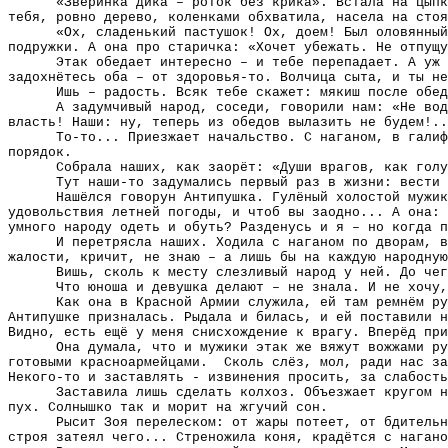
«Зверинка дика – роток без крика». Встала на цыпк
тебя, ровно дерево, коленками обхватила, насела на стоя
«Ох, сладенький пастушок! Ох, доем! Был оловянный
подружки. А она про старичка: «Хочет убежать. Не отпущу
Этак обедает интересно – и тебе перепадает. А уж
задохнётесь оба – от здоровья-то. Волчица сыта, и ты не
Ишь – радость. Всяк тебе скажет: мякиш после обед
А задумчивый народ, соседи, говорили нам: «Не вод
власть! Наши: ну, теперь из обедов вылазить не будем!..
То-то... Приезжает начальство. С наганом, в галиф
порядок.
Собрала наших, как заорёт: «Души врагов, как голу
Тут наши-то задумались первый раз в жизни: вести 
Нашёлся говорун Антипушка. Гулёный холостой мужик
удовольствия летней погоды, и чтоб вы заодно... А она: 
умного народу одеть и обуть? Разденусь и я – но когда 
И перетрясла наших. Ходила с наганом по дворам, в
жалости, кричит, не знаю – а лишь бы на каждую народную
Вишь, сколь к месту слезливый народ у ней. До чег
Что юноша и девушка делают – не знала. И не хочу,
Как она в Красной Армии служила, ей там ремнём ру
Антипушке призналась. Рыдала и билась, и ей поставили н
Видно, есть ещё у меня снисхождение к врагу. Вперёд при
Она думала, что и мужики этак же вяжут вожжами ру
готовыми красноармейцами.
Сколь слёз, мол, ради нас за
Некого-то и заставлять - извинения просить, за слабость
Заставила лишь сделать колхоз. Объезжает кругом н
пух. Солнышко так и морит на жгучий сон.
Рысит Зоя перелеском: от жары потеет, от бдительн
строя затеял чего... Стреножила коня, крадётся с нагано