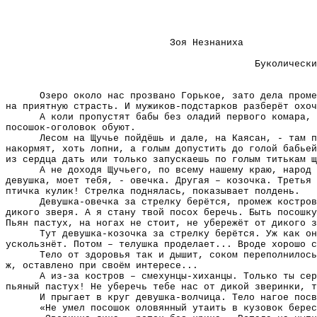
Зоя Незнаниха
Буколически
Озеро около нас прозвано Горькое, зато дела проме
на приятную страсть. И мужиков-подстарков разберёт охоч
А коли пропустят бабы без оладий первого комара, 
посошок-оголовок обуют.
Лесом на Щучье пойдёшь и дале, на Каясан, - там п
накормят, хоть лопни, а голым допустить до голой бабьей
из сердца дать или только запускаешь по голым титькам щ
А не доходя Щучьего, по всему нашему краю, народ 
девушка, моет тебя, - овечка. Другая – козочка. Третья 
птичка кулик! Стрелка поднялась, показывает полдень.
Девушка-овечка за стрелку берётся, промеж костров
дикого зверя. А я стану твой посох беречь. Быть посошку
Пьян пастух, на ногах не стоит, не убережёт от дикого з
Тут девушка-козочка за стрелку берётся. Уж как он
ускользнёт. Потом – телушка проделает... Вроде хорошо с
Тело от здоровья так и дышит, соком переполнилось
ж, оставлено при своём интересе...
А из-за костров – смехунцы-хиханцы. Только ты сер
пьяный пастух! Не уберечь тебе нас от дикой зверинки, т
И прыгает в круг девушка-волчица. Тело нагое посв
«Не умел посошок оловянный утаить в кузовок бере