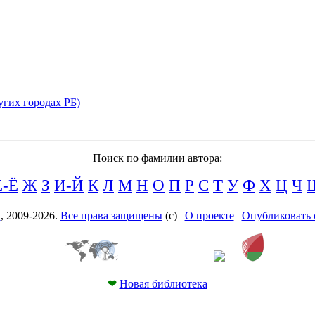
угих городах РБ)
Поиск по фамилии автора:
Е-Ё
Ж
З
И-Й
К
Л
М
Н
О
П
Р
С
Т
У
Ф
Х
Ц
Ч
а
, 2009-2026.
Все права защищены
(с) |
О проекте
|
Опубликовать 
❤
Новая библиотека