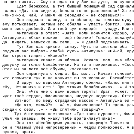
на них никто... Смутно эдак-то у Зои на душе, но суров
Едет бережком, а тут бывший помещичий сад одичалы
голос: «Да, так сидючи, больно-то не разгонишься! Ха-ха
«Хи-хи-хи, чай, у меня не середняк – не сорвёшься!»
Зоя задрала голову, а на яблоне, на толстом суку 
ему потыкивает, ногами его обняла – упасть боится. Заня
меня риск двойной. Или твой сук подведёт – упаду. Или т
Антипушка в ответ: «Зато, коли кончится хорошо, у
Антипушка: «Скок-поскок – ещё яблочко! Только, пожалуйс
Да, видать, невысоко мы сели...» И давай подскакивать. 
Тут Зоя как крикнет снизу. Чуть не слетели оба. С
подучил вас выбрать слабый сук?» Антипушка: «Ой-ой, кру
Зоя строго глядит: «Какое?»
Антипушка кивает на яблоню. Рожала, мол, она ябл
девушку за голые балабончики. На то и покрикиваю: «Скок
Этак мы за лето всё обучим, колхозное-то...
Зоя спрыгнула с седла. Да, мол... Качает головой.
что сломится сук и не кончите вы по желанию. Расшибёте
И вдруг со вздохом Антипушку обняла: «Жалко мне т
«Ну, Незнаниха и есть! При этаких балабончиках...» И то
Она: «Что мне с вами время терять! Враг, может, и
чует твоё сердце, Филимоновна, медовую недостачу. Оттог
Вот-вот, по мёду страдание каково – Антипушка ей –
«Да что, милый?» - «Э-э, Филимоновна! Ты едешь уль
скидай с себя...» - «Вы спятили, товарищ?»
Тут Антипушка построжал: «Где твоя суровость, Фили
улья не знаешь. Не укажу тебе врага-лазутчика!»
Зоя-то: «Необходимо указать, товарищ!» Топчется –
он и главный улей непроверенный – мёдом полнёхонек. А в
руками, врага.