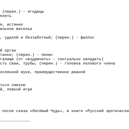
 (перен.) – ягодицы
плять
я, истинно
ельное веселье
, удалой и беззаботный; (перен.) - фаллос
й орган
танке; (перен.) - пенис
галище (от «вздрючить» - сексуально овладеть)
сть сваи, трубы; (перен.) - головка полового члена
осеянной муки, преимущественно ржаной
ться смехом
й, ловкой игре
 после сказа «Лосёвый Чудь», в книге «Русский эротически
_____________