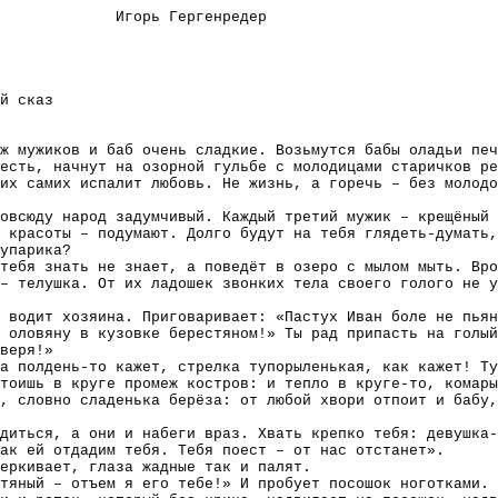
Игорь Гергенредер
й сказ
ж мужиков и баб очень сладкие. Возьмутся бабы оладьи печ
есть, начнут на озорной гульбе с молодицами старичков ре
их самих испалит любовь. Не жизнь, а горечь – без молодо
овсюду народ задумчивый. Каждый третий мужик – крещёный 
 красоты – подумают. Долго будут на тебя глядеть-думать,
упарика?
тебя знать не знает, а поведёт в озеро с мылом мыть. Вро
– телушка. От их ладошек звонких тела своего голого не 
 водит хозяина. Приговаривает: «Пастух Иван боле не пьян
 оловяну в кузовке берестяном!» Ты рад припасть на голый
веря!»
а полдень-то кажет, стрелка тупорыленькая, как кажет! Ту
тоишь в круге промеж костров: и тепло в круге-то, комары
, словно сладенька берёза: от любой хвори отпоит и бабу,
диться, а они и набеги враз. Хвать крепко тебя: девушка-
ак ей отдадим тебя. Тебя поест – от нас отстанет».
еркивает, глаза жадные так и палят.
стяный – отъем я его тебе!» И пробует посошок ноготками. 