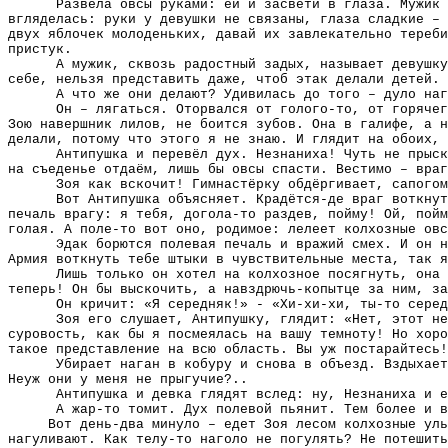
Развела овсы руками: ей и засвети в глаза. Мужик 
вгляделась: руки у девушки не связаны, глаза сладкие – 
двух яблочек молоденьких, давай их завлекательно тереби
пристук.
А мужик, сквозь радостный задых, называет девушк
себе, нельзя представить даже, чтоб этак делали детей.
А что же они делают? Удивилась до того – дуло наг
Он – лягаться. Оторвался от голого-то, от горячег
Зою навершник лилов, не боится зубов. Она в галифе, а н
делали, потому что этого я не знаю. И глядит на обоих, 
Антипушка и перевёл дух. Незнаниха! Чуть не прыск
на съеденье отдаём, лишь бы овсы спасти. Вестимо – враг
Зоя как вскочит! Гимнастёрку обдёргивает, сапогом
Вот Антипушка объясняет. Крадётся-де враг воткнут
печаль врагу: я тебя, догола-то раздев, пойму! Ой, пойм
голая. А поле-то вот оно, родимое: лелеет колхозные овс
Эдак борются полевая печаль и вражий смех. И он н
Армия воткнуть тебе штыки в чувствительные места, так я
Лишь только он хотел на колхозное посягнуть, она 
теперь! Он бы выскочить, а навздрючь-копытце за ним, за
Он кричит: «Я середняк!» - «Хи-хи-хи, ты-то сере
Зоя его слушает, Антипушку, глядит: «Нет, этот не
суровость, как бы я посмеялась на вашу темноту! Но хоро
такое представление на всю область. Вы уж постарайтесь!
Убирает наган в кобуру и снова в объезд. Вздыхает
Неуж они у меня не прыгучие?..
Антипушка и девка глядят вслед: ну, Незнаниха и е
А жар-то томит. Дух полевой пьянит. Тем более и в
Вот день-два минуло – едет Зоя лесом колхозные уль
нагуливают. Как телу-то наголо не погулять? Не потешить