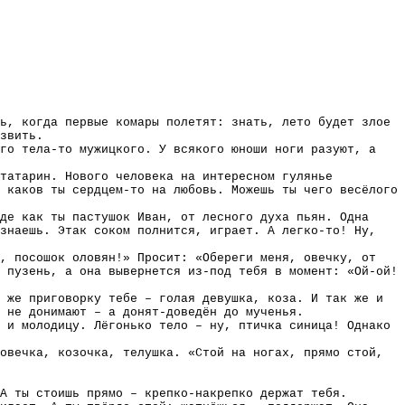
ь, когда первые комары полетят: знать, лето будет злое
звить.
го тела-то мужицкого. У всякого юноши ноги разуют, а
татарин. Нового человека на интересном гулянье
 каков ты сердцем-то на любовь. Можешь ты чего весёлого
де как ты пастушок Иван, от лесного духа пьян. Одна
узнаешь. Этак соком полнится, играет. А легко-то! Ну,
, посошок оловян!» Просит: «Обереги меня, овечку, от
 пузень, а она вывернется из-под тебя в момент: «Ой-ой!
 же приговорку тебе – голая девушка, коза. И так же и
 не донимают – а донят-доведён до мученья.
 и молодицу. Лёгонько тело – ну, птичка синица! Однако
овечка, козочка, телушка. «Стой на ногах, прямо стой,
А ты стоишь прямо – крепко-накрепко держат тебя.