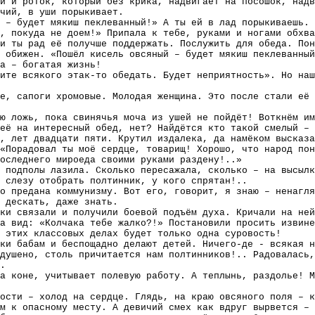
и и роток, который без крика, надвигает на посошок, надв
чий, в уши порыкивает.
 – будет мякиш пеклеванный!» А ты ей в лад порыкиваешь. 
, покуда не доем!» Припала к тебе, руками и ногами обхв
 и ты рад её получше поддержать. Послужить для обеда. По
 обижен. «Пошёл кисель овсяный – будет мякиш пеклеванный
а – богатая жизнь!
ите всякого этак-то обедать. Будет неприятность». Но наш
е, сапоги хромовые. Молодая женщина. Это после стали её
ю ложь, пока свинячья моча из ушей не пойдёт! Воткнём им
её на интересный обед, нет? Найдётся кто такой смелый – 
, лет двадцати пяти. Крутил издалека, да намёком высказа
«Порадовал ты моё сердце, товарищ! Хорошо, что народ пон
последнего мироеда своими руками раздену!..»
 подполы лазила. Сколько пересажала, сколько – на высылк
 слезу отобрать полтинник, у кого спрятан!..
о предана коммунизму. Вот его, говорит, я знаю – ненагля
 дескать, даже знать.
ки связали и получили боевой подъём духа. Кричали на ней
а вид: «Колчака тебе жалко?!» Постановили просить извине
 этих классовых делах будет только одна суровость!
ки бабам и беспощадно делают детей. Ничего-де - всякая н
душено, столь причитается нам полтинников!.. Радовалась,
.
а коне, учитывает полевую работу. А теплынь, раздолье! М
ости – холод на сердце. Глядь, на краю овсяного поля – к
м к опасному месту. А девичий смех как вдруг вырвется – 