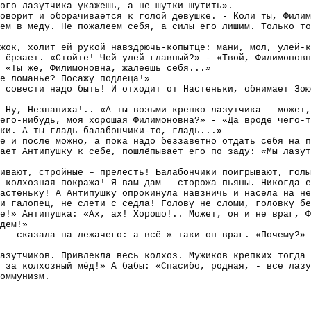
ого лазутчика укажешь, а не шутки шутить».
говорит и оборачивается к голой девушке. - Коли ты, Фили
ем в меду. Не пожалеем себя, а силы его лишим. Только т
ежок, холит ей рукой навздрючь-копытце: мани, мол, улей-
 ёрзает. «Стойте! Чей улей главный?» - «Твой, Филимоновн
 «Ты же, Филимоновна, жалеешь себя...»
е ломанье? Посажу подлеца!»
 совести надо быть! И отходит от Настеньки, обнимает Зою
 Ну, Незнаниха!.. «А ты возьми крепко лазутчика – может,
его-нибудь, моя хорошая Филимоновна?» - «Да вроде чего-т
ки. А ты гладь балабончики-то, гладь...»
е и после можно, а пока надо беззаветно отдать себя на п
ает Антипушку к себе, пошлёпывает его по заду: «Мы лазут
ивают, стройные – прелесть! Балабончики поигрывают, голы
 колхозная покража! Я вам дам – сторожа пьяны. Никогда е
астеньку! А Антипушку опрокинула навзничь и насела на не
и галопец, не слети с седла! Голову не сломи, головку бе
е!» Антипушка: «Ах, ах! Хорошо!.. Может, он и не враг, Ф
дем!»
 – сказала на лежачего: а всё ж таки он враг. «Почему?» 
азутчиков. Привлекла весь колхоз. Мужиков крепких тогда 
 за колхозный мёд!» А бабы: «Спасибо, родная, - все лазу
оммунизм.