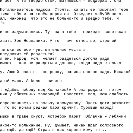
игает. А ты твёрдо стой; шатнёшься – поддержат. Она
Поталкиваетесь ладком. Стоять, качать её помогают тебе
атила тебя и на твоём держится. Отъедает забубённого.
нял, наконец, что это не больно-то и вредно тебе. И
!»
и не задумывались. Тут на-а тебе – приходит советская
 звать Зоя Незнаниха. А то – имя-отчество, строгий
 штыки во все чувствительные места!»
предложит ей раздеться?
л ей. Народ, мол, желает раздеться догола ради
имает – как не раздеться догола, когда надо столько
у. Людей сажать – не репку, нагинаться не надо. Никакой
дный маяк. А боле – ничего!
: «Даёшь победу над Колчаком!» А она рыдала – потом
ния у обиженных товарищей. Простите, мол, мою слабость.
епреклонность на пользу коммунизму. Пусть дети рожаются
 что по ночам редкая баба кричит. Суровый народ!
ышки в траве снуют, ястребок парит. Облачка – лебяжий
акое-то колыхание. Ну, думает, никак враг колхозного
да ещё, да ещё! Страсть как хорошо кому-то...