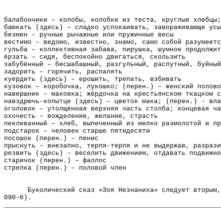
балабончики – колобы, колобки из теста, круглые хлебцы;
баюкать (здесь) – сладко успокаивать, завораживающе усы
безмен – ручные рычажные или пружинные весы
вестимо – ведомо, известно, знамо, само собой разумеетс
гульба – коллективная забава, пирушка, шумное продолжит
ёрзать – сидя, беспокойно двигаться, скользить
забубённый – бесшабашный, разгульный, распутный, буйный
задорить – горячить, распалять
куердить (здесь) – ерошить, трепать, взбивать
кузовок – коробочка, лукошко; (перен.) – женский полово
навершник – маковка; жёрдочка на крестьянском ткацком с
навздрючь-копытце (здесь) – цветок мака; (перен.) - вла
оголовок – утолщённая верхняя часть столба; концевая ча
охочесть – вожделение, желание, страсть
пеклеванный – хлеб, выпеченный из мелко размолотой и пр
подстарок – человек старше пятидесяти
посошок (перен.) – пенис
прыснуть – внезапно, терпя-терпя и не выдержав, разрази
резвить (здесь) – веселить движением, отдавать подвижно
старичок (перен.) – фаллос
стрелка (перен.) – половой член
Буколический сказ «Зоя Незнаниха» следует вторым,
090-6).
_______________________________________________________