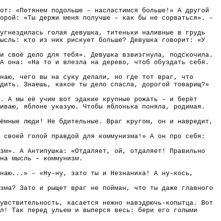
от: «Потянем подольше – насластимся больше!» А другой
орой: «Ты держи меня получше – как бы не сорваться». –
угнездилась голая девушка, титеньки наливные в грудь
мысль: кто из них рискует больше? Девушка говорит: «У
и своё дело для тебя». Девушка взвизгнула, подскочила.
А она: «На то и влезла на дерево, чтоб обуздать себя.
знаю, чего вы на суку делали, но где тот враг, что
дить. Знаешь, какое ты дело спасла, дорогой товарищ?»
ы. А мы её учим вот эдакие крупные рожать – и берёт
живаю, яблоне указую. Чтобы яблонька поняла, родимая.
ёмные люди! Не бдительные. Враг кругом, он и навредит,
 своей голой правдой для коммунизма!» А он про себя:
зм». А Антипушка: «Отдаляет, ой, отдаляет! Правильно
на мысль – коммунизм.
наю...» - «Ну-ну, зато ты и Незнаниха! А ну-кось,
зма? Зато и рыщет враг не пойман, что ты даже главного
увствительность, касается нежно навздрючь-копытца. Вот
л! Так перед ульем и выперся весь: бери его голыми