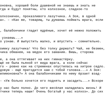
моновна, хорошей боли душевной не знаешь и знать не
огда и будут понятны, кто колхозное, сладкое-то
колхозничек, проказливого лазутчика. А Зоя, в одной
а». – «Как же, товарищ, ты думаешь поймать врага, если
, балабончики гладит ядрёные, хочет её нежно положить
 узнаешь...»
о узнаю. И выпустить жалко, и впустить – сомнительно.
оимку лазутчика! Что без толку держать? Чай, не безмен,
чика обманем, на медок его заманим. Вишь, сторожа
е, а она оттягивает на них гимнастёрку.
щё не была пьяной от вида врага, а коли сейчас
го – ровно как на стременах опустилась на хитрое седло.
довую – ещё пригодится нам с тобой головка...» А Зоя:
илимоновна?» А она балабончиками по нему ёрзает взад-
- «Уж больно хочется его поднять и засадить...» Вскоре
у нас было полно. До чего весёлая наладилась жизнь! И
тчики теперь наши! Очень богатый у нас колхоз». До сих