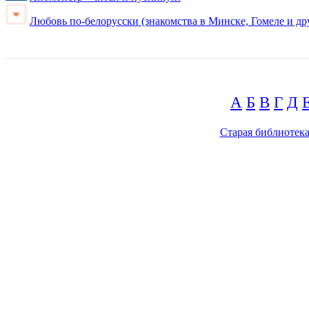
Любовь по-белорусски (знакомства в Минске, Гомеле и др
А
Б
В
Г
Д
Старая библиотек