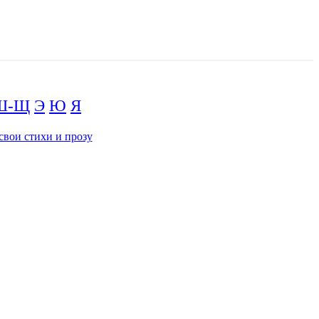
Ш-Щ
Э
Ю
Я
свои стихи и прозу