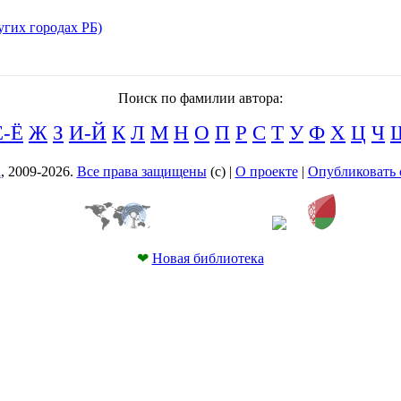
угих городах РБ)
Поиск по фамилии автора:
Е-Ё
Ж
З
И-Й
К
Л
М
Н
О
П
Р
С
Т
У
Ф
Х
Ц
Ч
а
, 2009-2026.
Все права защищены
(с) |
О проекте
|
Опубликовать 
❤
Новая библиотека