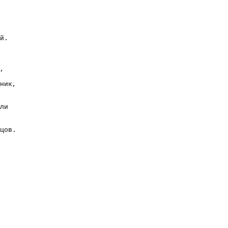
й.
,
ник,
ли
цов.