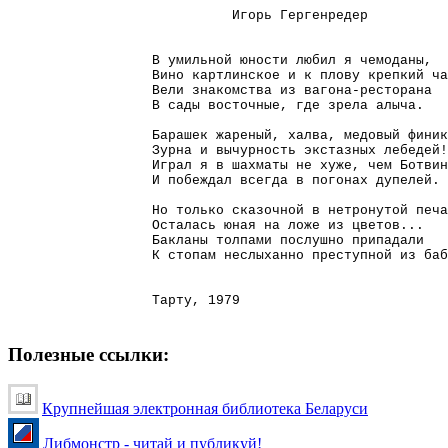
Игорь Гергенредер
В умильной юности любил я чемоданы,
Вино картлинское и к плову крепкий ча
Вели знакомства из вагона-ресторана
В сады восточные, где зрела алыча.
Барашек жареный, халва, медовый финик
Зурна и вычурность экстазных лебедей!
Играл я в шахматы не хуже, чем Ботвин
И побеждал всегда в погонах дупелей.
Но только сказочной в нетронутой печа
Осталась юная на ложе из цветов...
Бакланы толпами послушно припадали
К стопам неслыханно преступной из баб
Тарту, 1979
Полезные ссылки:
Крупнейшая электронная библиотека Беларуси
Либмонстр - читай и публикуй!