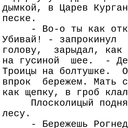
дымкой, в Царев Курган
песке.
- Во-о ты как отк
Убивай! - запрокинул
голову,
зарыдал, как 
на гусиной
шее.
- Де
Троицы на болтушке.
О
впрок
бережем. Мать с
как щепку, в гроб клал
Плосколицый подня
лесу.
- Бережешь Рогнед