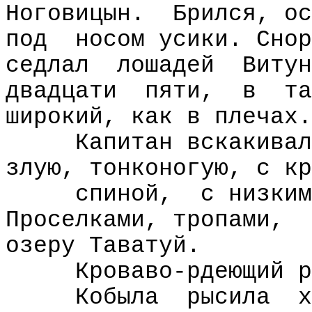
Ноговицын.
Брился, ос
под
носом усики. Снор
седлал
лошадей
Витун
двадцати
пяти,
в
та
широкий, как в плечах.
Капитан вскакивал
злую, тонконогую, с кр
спиной,
с низким
Проселками, тропами,
озеру Таватуй.
Кроваво-рдеющий р
Кобыла
рысила
х