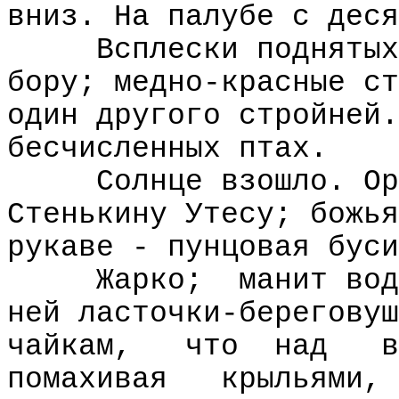
вниз. На палубе с деся
Всплески поднятых
бору; медно-красные ст
один другого стройней.
бесчисленных птах.
Солнце взошло. Ор
Стенькину Утесу; божья
рукаве - пунцовая буси
Жарко;
манит вод
ней ласточки-береговуш
чайкам,
что
над
в
помахивая
крыльями,