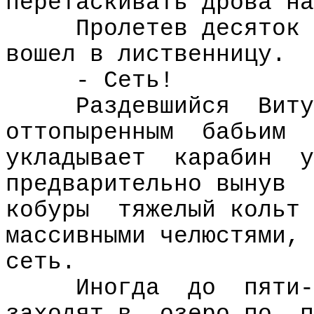
перетаскивать дрова на
Пролетев десяток 
вошел в лиственницу.
- Сеть!
Раздевшийся
Виту
оттопыренным
бабьим
укладывает
карабин
у
предварительно вынув
кобуры
тяжелый кольт 
массивными челюстями, 
сеть.
Иногда
до
пяти-