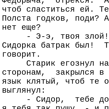
Федорыча,
отрекся.
А
чтоб сластиться ей. Те
Полста годков, поди? А
нет еще?
- Э-э, твоя злой!
Сидорка батрак был!
Т
говорит.
Старик егознул на
сторонам,
закрылся в 
язык клятый, чтоб те о
выглянул:
- Сидор,
тебе до
я тебя так пущу, - и п