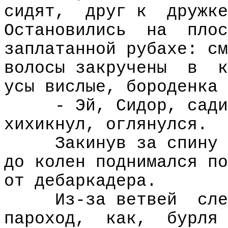
сидят,
друг к
дружке
Остановились
на
плос
заплатанной рубахе: см
волосы закручены
в
к
усы вислые, бороденка 
- Эй, Сидор, сади
хихикнул, оглянулся.
Закинув за спину 
до колен поднимался по
от дебаркадера.
Из-за ветвей
сле
пароход,
как,
бурля 