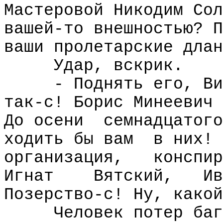
Мастеровой Никодим Сол
вашей-то внешностью? П
ваши пролетарские длан
Удар, вскрик.
- Поднять его, Ви
так-с! Борис Минеевич 
До осени
семнадцатого
ходить бы вам
в них!
организация,
конспир
Игнат
Вятский,
Ив
Позерство-с! Ну, какой
Человек потер баг