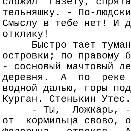
сложил
газету, спрята
тельняшку. - По-людски
Смыслу в тебе нет! И д
отклику!
Быстро тает туман
островки; по правому б
- сосновый мачтовый ле
деревня.
А
по
реке 
водной далью, горы под
Курган. Стенькин Утес.
- Ты,
Ложкарь, -
от
кормильца свово, о