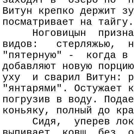
заходят в
озеро по
п
Витун крепко держит зу
посматривает на тайгу.
Ноговицын
призна
видов:
стерляжью,
н
"пятерную" -
когда в 
добавляют новую порцию
уху
и сварил Витун: р
"янтарями". Остужает к
погрузив в воду. Подае
коньяку, полный до кра
Сидя,
уперев лок
выпивает
ковш
без
о