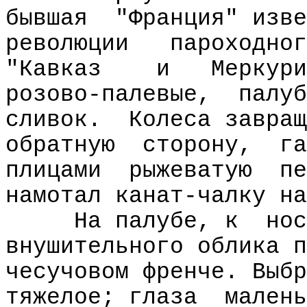
бывшая
"Франция" изве
революции
пароходног
"Кавказ
и
Меркури
розово-палевые,
палуб
сливок.
Колеса завращ
обратную
сторону,
га
плицами
рыжеватую
пе
намотал канат-чалку на
На палубе, к
нос
внушительного облика п
чесучовом френче. Выбр
тяжелое; глаза
малень