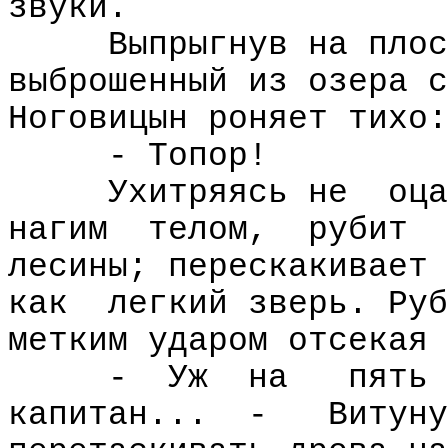
звуки.
Выпрыгнув на плос
выброшенный из озера с
Ноговицын роняет тихо:
- Топор!
Ухитряясь не
оца
нагим
телом,
рубит
лесины; перескакивает
как
легкий зверь. Руб
метким ударом отсекая 
-
Уж
на
пять
капитан...
-
Витуну