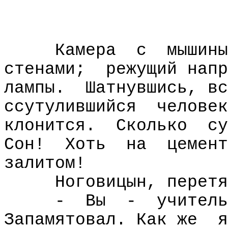
Камера
с
мышины
стенами;
режущий напр
лампы.
Шатнувшись, вс
ссутулившийся
человек
клонится.
Сколько
су
Сон!
Хоть
на
цемент
залитом!
Ноговицын, перетя
-
Вы
-
учитель
Запамятовал. Как же
я