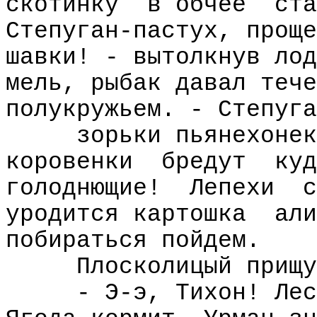
скотинку
в обчее
ста
Степуган-пастух, проще
шавки! - вытолкнув лод
мель, рыбак давал тече
полукружьем. - Степуга
зорьки пьянехонек
коровенки
бредут
куд
голоднющие!
Лепехи
с
уродится картошка
али
побираться пойдем.
Плосколицый прищу
- Э-э, Тихон! Лес