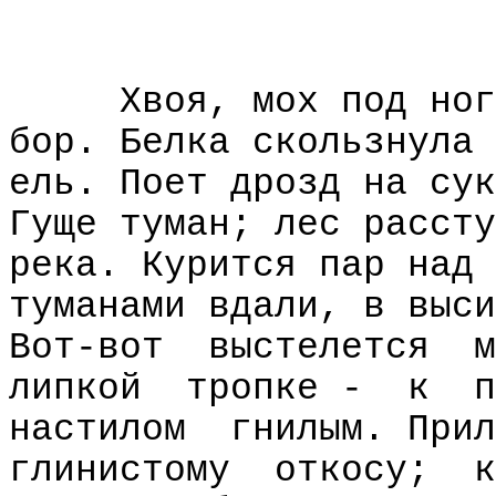
Хвоя, мох под ног
бор. Белка скользнула 
ель. Поет дрозд на сук
Гуще туман; лес рассту
река. Курится пар над 
туманами вдали, в выси
Вот-вот
выстелется
м
липкой
тропке -
к
п
настилом
гнилым. Прил
глинистому
откосу;
к