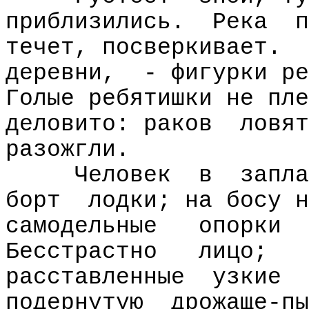
приблизились.
Река
п
течет, посверкивает.
деревни,
- фигурки ре
Голые ребятишки не пле
деловито: раков
ловят
разожгли.
Человек
в
запла
борт
лодки; на босу н
самодельные
опорки
Бесстрастно
лицо;
расставленные
узкие
подернутую
дрожаще-пы