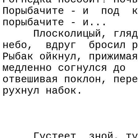
Порыбачите - и
под
к
порыбачите - и...
Плосколицый, гляд
небо,
вдруг
бросил р
Рыбак ойкнул, прижимая
медленно согнулся до
отвешивая поклон, пере
рухнул набок.
Густеет
зной, ту