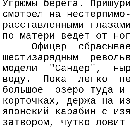
Угрюмы берега. Прищури
смотрел на нестерпимо-
расставленными глазами
по матери ведет от ног
Офицер
сбрасывае
шестизарядным
револьв
модели
"Сандер",
ныр
воду.
Пока
легко
пе
большое
озеро туда и 
корточках, держа на из
японский карабин с изя
затвором, чутко ловит 