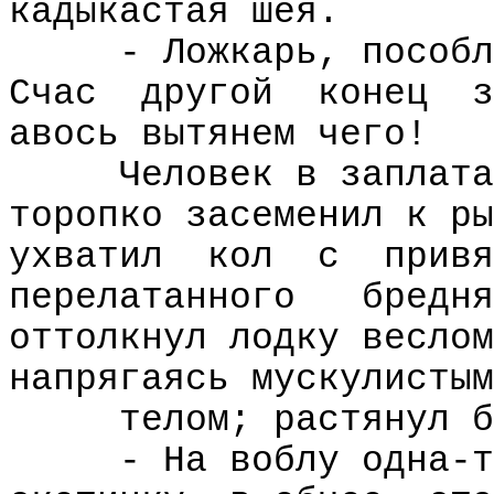
кадыкастая шея.
- Ложкарь, пособл
Счас
другой
конец
з
авось вытянем чего!
Человек в заплата
торопко засеменил к ры
ухватил
кол
с
привя
перелатанного
бредня
оттолкнул лодку веслом
напрягаясь мускулистым
телом; растянул б
- На воблу одна-т