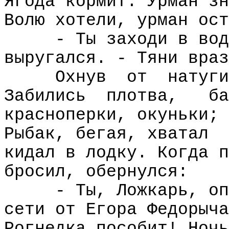
Ягода кормит. Урман зн
Волю хотели, урман ост
- Ты заходи в вод
выругался. - Тяни враз
Охнув
от
натуги
Забились
плотва,
ба
красноперки, окуньки; 
Рыбак, бегая, хватал
кидал в лодку. Когда п
бросил, обернулся:
- Ты, Ложкарь, оп
сети от Егора Федорыча
Рогнедка пособит! Ночь