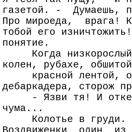
газетой. -
Думаешь, п
Про мироеда,
врага! К
тобой его изничтожить!
понятие.
Когда низкорослый
колен, рубахе, обшитой
красной лентой, о
дебаркадера, сторож пр
- Язви тя! И отке
чума...
Колотье в груди.
Воздвиженки
один
из 