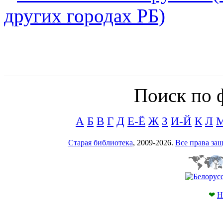
других городах РБ)
Поиск по 
А
Б
В
Г
Д
Е-Ё
Ж
З
И-Й
К
Л
Старая библиотека
, 2009-2026.
Все права з
❤
Н