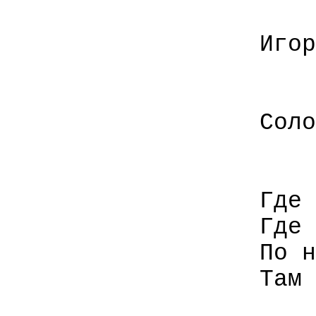
Игор
Соло
Где 
Где 
По н
Там 