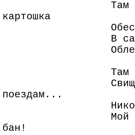
Там 
картошка
Обес
В са
Обле
Там 
Свищ
поездам...
Нико
Мой 
бан!