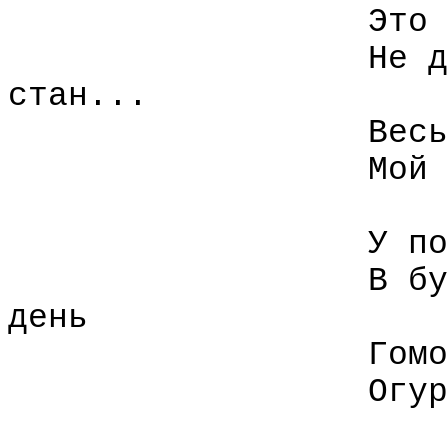
Это 
Не д
стан...
Весь
Мой 
У по
В бу
день
Гомо
Огур