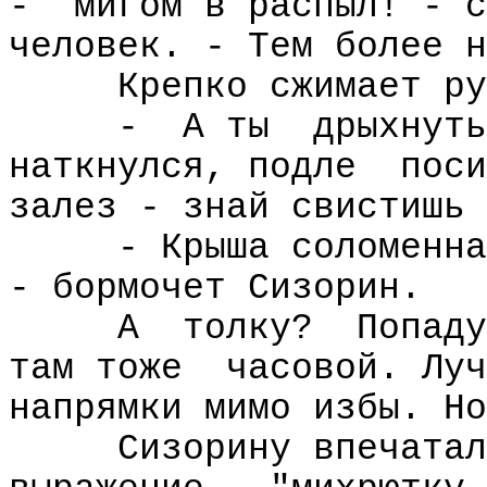
-
мигом в распыл! - с
человек. - Тем более н
Крепко сжимает ру
-
А ты
дрыхнуть
наткнулся, подле
поси
залез - знай свистишь 
- Крыша соломенна
- бормочет Сизорин.
А
толку?
Попаду
там тоже
часовой. Луч
напрямки мимо избы. Но
Сизорину впечатал