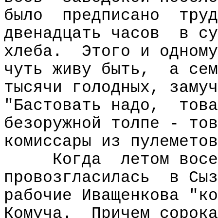
было
предписано
труд
двенадцать часов
в су
хлеба.
Этого и одному
чуть живу быть,
а сем
тысячи голодных, замуч
"Бастовать надо,
това
безоружной толпе - тов
комиссары из пулеметов
Когда
летом восе
провозгласилась
в Сыз
рабочие Иващенкова "ко
Комуча.
Причем сорок