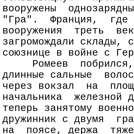
вооружены
однозарядны
"Гра".
Франция,
где
вооружения
треть
век
загромождали склады, с
союзнице в войне с Гер
Ромеев
побрился,
длинные сальные
волос
через вокзал
на
площ
начальника
железной д
теперь занятому военно
дружинник с двумя
гра
на
поясе, держа
тяже