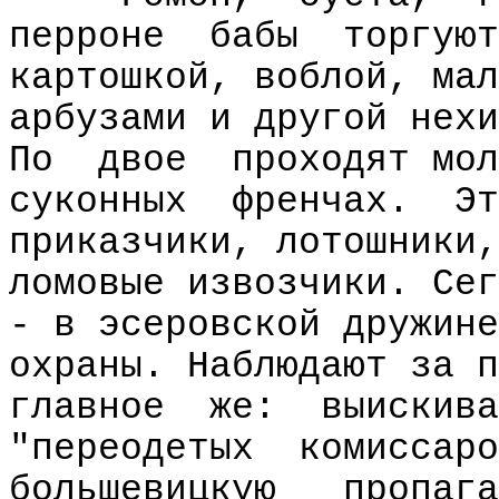
перроне
бабы
торгуют
картошкой, воблой, мал
арбузами и другой нехи
По
двое
проходят мол
суконных
френчах.
Эт
приказчики, лотошники,
ломовые извозчики. Сег
- в эсеровской дружине
охраны. Наблюдают за п
главное
же:
выискива
"переодетых
комиссаро
большевицкую
пропага