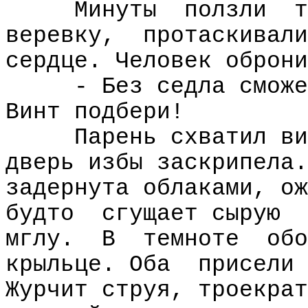
Минуты
ползли
т
веревку,
протаскивали
сердце. Человек оброни
- Без седла сможе
Винт подбери!
Парень схватил ви
дверь избы заскрипела.
задернута облаками, ож
будто
сгущает сырую
мглу.
В
темноте
обо
крыльце. Оба
присели 
Журчит струя, троекрат