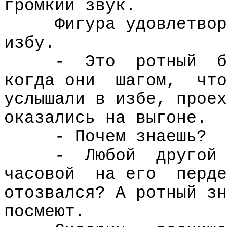
громкий звук.
Фигура удовлетвор
избу.
-
Это
ротный
б
когда они
шагом,
что
услышали в избе, проех
оказались на выгоне.
- Почем знаешь?
-
Любой
другой
часовой
на его
перде
отозвался? А ротный зн
посмеют.