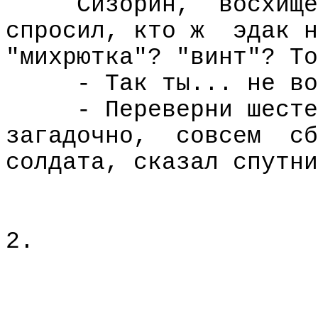
Сизорин,
восхище
спросил, кто ж
эдак н
"михрютка"? "винт"? То
- Так ты... не во
- Переверни шесте
загадочно,
совсем
сб
солдата, сказал спутни
2.