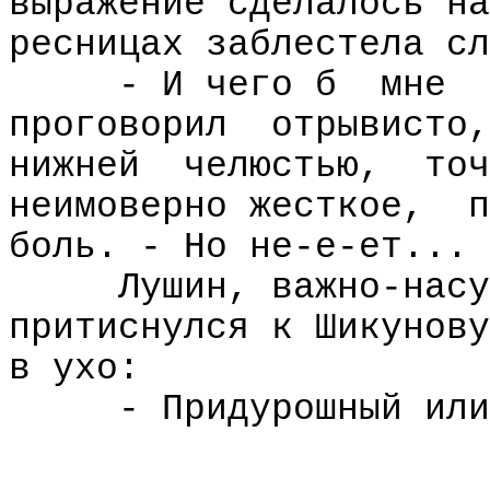
выражение сделалось на
ресницах заблестела сл
- И чего б
мне
проговорил
отрывисто,
нижней
челюстью,
точ
неимоверно жесткое,
п
боль. - Но не-е-ет...
Лушин, важно-насу
притиснулся к Шикунову
в ухо:
- Придурошный или