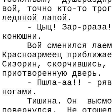
вой, точно кто-то трог
ледяной лапой.
- Цыц! Зар-рраза!
конюшни.
Вой сменился лаем
Красноармеец приближае
Сизорин, скорчившись, 
приотворенную дверь.
- Пшла-аа!! - ряв
ногами.
Тишина. Он
высмо
повернулся.
Не отошел