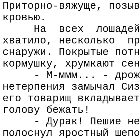
Приторно-вяжуще, позыв
кровью.
На
всех
лошадей
хватило, несколько
пр
снаружи. Покрытые потн
кормушку, хрумкают сен
- М-ммм... - дрож
нетерпения замычал Сиз
его товарищ вкладывает
голову бежать!
- Дурак! Пешие не
полоснул яростный шепо