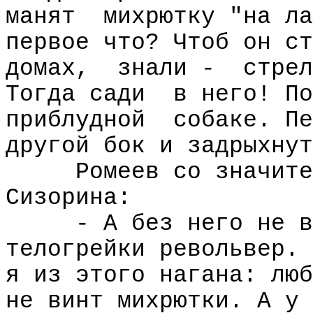
манят
михрютку "на ла
первое что? Чтоб он ст
домах,
знали -
стрел
Тогда сади
в него! По
приблудной
собаке. Пе
другой бок и задрыхнут
Ромеев со значите
Сизорина:
- А без него не в
телогрейки револьвер. 
я из этого нагана: люб
не винт михрютки. А у 