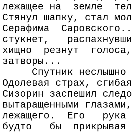
лежащее на
земле
тел
Стянул шапку, стал мол
Серафима
Саровского..
стукнет,
распахнувши
хищно
резнут
голоса,
затворы...
Спутник неслышно 
Одолевая страх, сгибая
Сизорин заспешил следо
вытаращенными глазами,
лежащего.
Его
рука
будто
бы
прикрывая