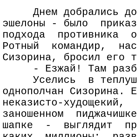
Днем добрались до
эшелоны - было
приказ
подхода
противника
о
Ротный
командир,
нас
Сизорина, бросил его т
- Езжай! Там разб
Уселись
в теплуш
однополчан Сизорина. Е
неказисто-худощекий,
заношенном
пиджачишке
шапке
-
выглядит
пр
каких
миллионы:
разв