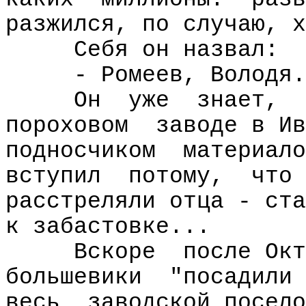
разжился, по случаю, х
Себя он назвал:
- Ромеев, Володя.
Он
уже
знает,
пороховом
заводе в Ив
подносчиком
материало
вступил
потому,
что
расстреляли отца - ста
к забастовке...
Вскоре
после Окт
большевики
"посадили
весь
заводской посело