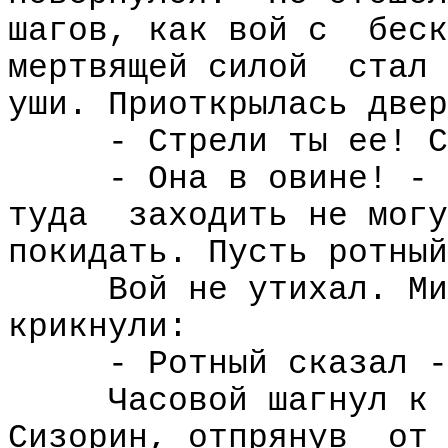
шагов, как вой с
беск
мертвящей силой
стал 
уши. Приоткрылась двер
- Стрели ты ее! С
- Она в овине! - 
туда
заходить не могу
покидать. Пусть ротный
Вой не утихал. Ми
крикнули:
- Ротный сказал -
Часовой шагнул к
Сизорин, отпрянув
от