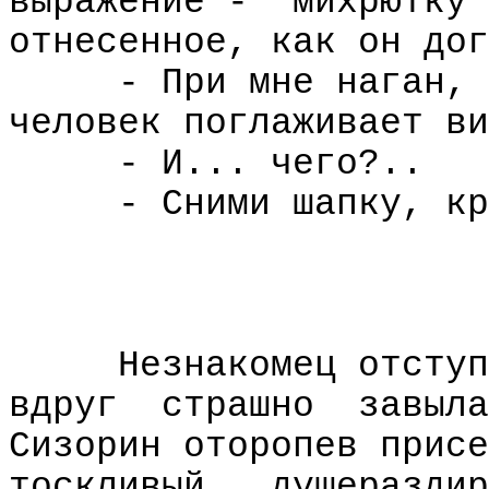
выражение - "михрютку 
отнесенное, как он дог
- При мне наган, 
человек поглаживает ви
- И... чего?..
- Сними шапку, кр
Незнакомец отступ
вдруг
страшно
завыла
Сизорин оторопев присе
тоскливый,
душераздир