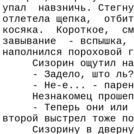
упал
навзничь. Стегну
отлетела щепка,
отбит
косяка.
Короткое,
см
завывание
- вспышка,
наполнился пороховой г
Сизорин ощутил на
- Задело, што ль?
- Не-е... - парен
Незнакомец прошеп
- Теперь они или 
второй выстрел тоже по
Сизорину в дверну