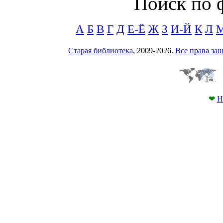
Поиск по 
А
Б
В
Г
Д
Е-Ё
Ж
З
И-Й
К
Л
Старая библиотека
, 2009-2026.
Все права з
❤
Н