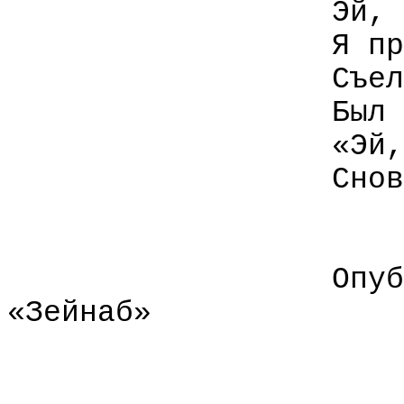
Эй, 
Я пр
Съел
Был 
«Эй,
Снов
Опуб
«Зейнаб»