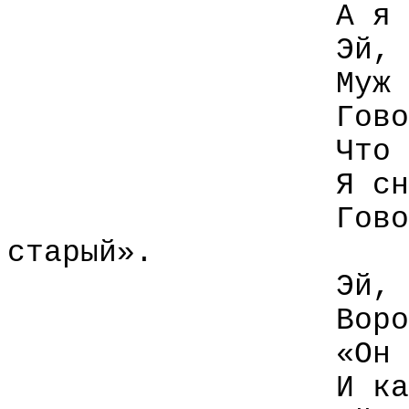
А я 
Эй, 
Муж 
Гово
Что 
Я сн
Гово
старый».
Эй, 
Воро
«Он 
И ка