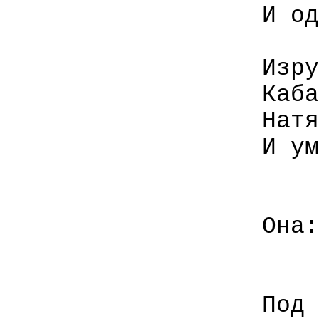
И од
Изру
Каба
Натя
И ум
Она:
Под 