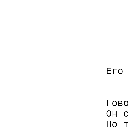
Его 
Гово
Он с
Но т