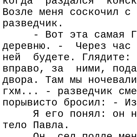
когда
раздался
конск
Возле меня соскочил с 
разведчик.
- Вот эта самая Г
деревню. -
Через час 
ней
будете. Глядите:
вправо, за
ними, пода
двора. Там мы ночевали
гхм... - разведчик сме
порывисто бросил: - Из
Я его понял: он н
тело Павла.
Он
сел подле мен