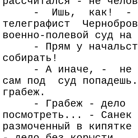
рассчитался - не челов
-
Ишь,
как!
-
телеграфист
Чернобров
военно-полевой суд на 
- Прям у начальст
собирать!
- А иначе, -
не 
сам под
суд попадешь.
грабеж.
- Грабеж - дело
посмотреть... - Санек 
размоченный в кипятке 