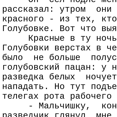
рассказал: утром
они
красного - из тех, кто
Голубовке. Вот что выя
Красные в ту ночь
Голубовки верстах в че
было
не больше
полус
голубовский пацан: у н
разведка белых
ночует
нападать. Но тут подъе
телегах рота рабочего 
- Мальчишку,
кон
разведчик глянул
мне 