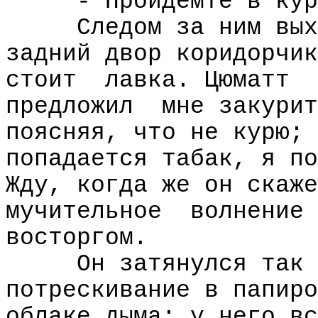
- Пройдемте в кур
Следом за ним вых
задний двор коридорчик
стоит
лавка. Цюматт
предложил
мне закурит
поясняя, что не курю; 
попадается табак, я по
Жду, когда же он скаже
мучительное
волнение
восторгом.
Он затянулся так 
потрескивание в папиро
облаке дыма; у него вс