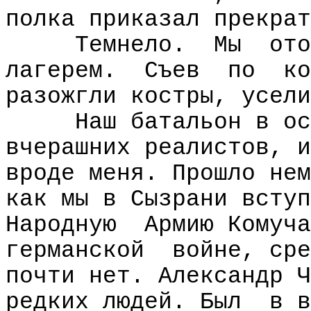
полка приказал прекрат
Темнело.
Мы
ото
лагерем.
Съев
по
ко
разожгли костры, усели
Наш батальон в ос
вчерашних реалистов, и
вроде меня. Прошло нем
как мы в Сызрани вступ
Народную
Армию Комуча
германской
войне, сре
почти нет. Александр Ч
редких людей. Был
в в