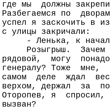
где мы
должны закрепи
Разбегаемся по
дворам
успел я заскочить в из
с улицы закричали:
- Ленька, к начал
Розыгрыш.
Зачем
рядовой,
могу
понадо
генералу? Тоже
мне,
самом
деле
ждал
вес
верхом, держал
за
по
Оторопев, я
спросил, 
вызван?