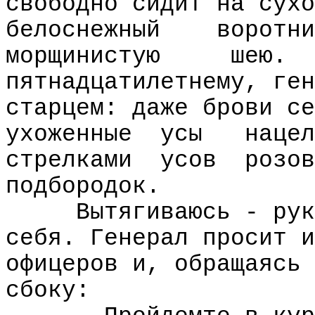
свободно сидит на сухо
белоснежный
воротни
морщинистую
шею.
пятнадцатилетнему, ген
старцем: даже брови се
ухоженные
усы
нацел
стрелками
усов
розов
подбородок.
Вытягиваюсь - рук
себя. Генерал просит и
офицеров и, обращаясь 
сбоку: