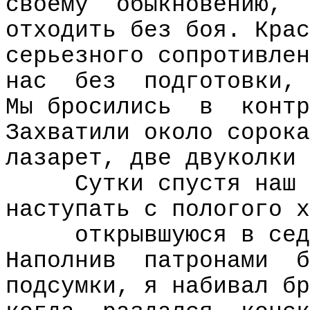
своему
обыкновению,
отходить без боя. Крас
серьезного сопротивлен
нас
без
подготовки,
Мы бросились
в
контр
Захватили около сорока
лазарет, две двуколки 
Сутки спустя наш 
наступать с пологого х
открывшуюся в сед
Наполнив
патронами
б
подсумки, я набивал бр