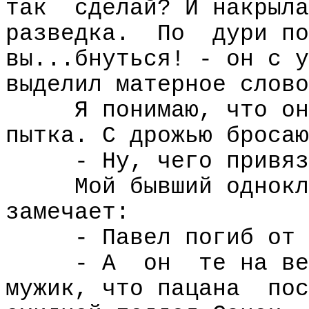
так
сделай? И накрыла
разведка.
По
дури по
вы...бнуться! - он с у
выделил матерное слово
Я понимаю, что он
пытка. С дрожью бросаю
- Ну, чего привяз
Мой бывший однокл
замечает:
- Павел погиб от 
- А
он
те на ве
мужик, что пацана
пос