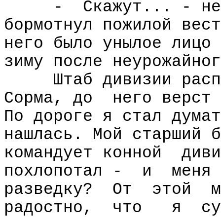
-
Скажут... - не
бормотнул пожилой вест
него было унылое лицо 
зиму после неурожайног
Штаб дивизии расп
Сорма, до
него верст 
По дороге я стал думат
нашлась. Мой старший б
командует конной
диви
похлопотал -
и
меня 
разведку?
От
этой
м
радостно,
что
я
су