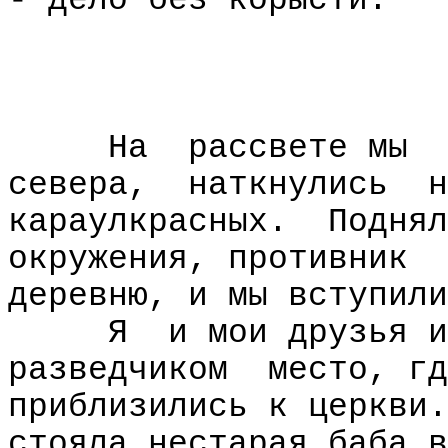
- дело без корысти.
На
рассвете мы
севера,
наткнулись
н
караулкрасных.
Поднял
окружения, противник
деревню, и мы вступили
Я
и мои друзья и
разведчиком
место, гд
приблизились к церкви.
стояла нестарая баба в