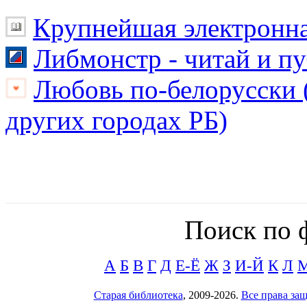
Крупнейшая электронна
Либмонстр - читай и п
Любовь по-белорусски (
других городах РБ)
Поиск по 
А
Б
В
Г
Д
Е-Ё
Ж
З
И-Й
К
Л
Старая библиотека
, 2009-2026.
Все права з